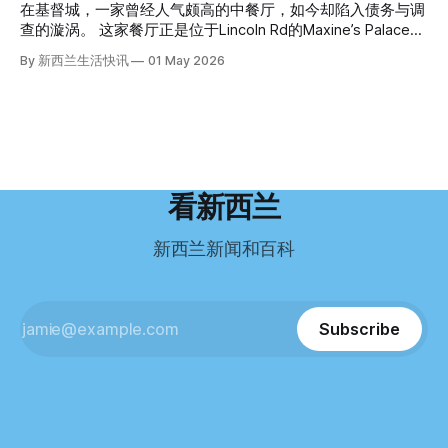
园石头。 每个米袋上都有序列号。 警察一家家查，发现这批
Ellen Williams开始在欧洲寻找更好的选择。 就在那时，他收
这批人中的一员。 2023年，当他看到新西兰招聘海外公交司
在基督城，一家曾经人气颇高的中餐厅，如今却陷入债务与调
米是在奥克兰北岸一家超市卖的。
到了一封来自新西兰医疗招聘人员的信。 “虽然跑到那个‘与世
机的信息时，几乎没有犹豫就提交了申请。 “我听说这里气候
查的漩涡。 这家餐厅正是位于Lincoln Rd的Maxine’s Palace。
隔绝’的地方听起来很疯狂，但我想得越多，就越觉得这很有意
好，工作和生活更平衡。”他说。 他通过中介面试成功，于当
其背后的公司已进入清算程序，债务总额接近100万纽币，而
By 新西兰生活快讯
01 May 2026
义。”现年39岁的加州人Brandon说道。 2024年11月，这家人
年3月抵达奥克兰。 当时心里盘算着：努力工作两年，申请居
引人关注的是——清算人目前无法联系到创始人本人。 今年3
卖掉了房子，搬到了新西兰南岛的海滨小镇提马鲁（Timaru）
留，把家人接过来。 但现实很快打脸。 他是在来到新西兰之
月，新西兰税务局已向高等法院申请，成功将Palace
——一个人口仅几万人的新西兰小城。 如今，这里已成为美
后，才真正意识到——申请永居，还要过英语这一关，而且难
Restaurant Company Ltd（该餐厅背后的公司）强制清算。
国医生移居新西兰的聚
度远超自己当初的想象。 按照规定，申请技术类居留签证，
根据首份清算报告，公司银行账户仅剩84纽币，此外拥有约
需要在雅思考试中取得至少6.5分，或者在其他等效考试中达
8.8万纽币车辆资产，活期账户透支6.7万纽币。 而负债则远远
到类似水平。 这个分数，甚至高于进入奥克兰大学本科课程
超过资产，包括欠税务局约49.3万，欠无担保债权人约50.5万
所需的英语门槛。 De Guzman选择了另一项考试——
纽币，员工索赔金额仍在核算中。 整体债务规模，已经逼近
看新西兰
Pearson Test of English，最终成绩是45分，而申请要求是58
100万纽币。 清算报告明确指出，清算人已多次尝试联系公司
分。 差距不小。
董事——餐厅创始人Maxine Wang，但至今未能取得联系。
新西兰新闻和百科
这导致公司财务记录尚未完全掌握，资产处置是否合理仍待核
查。 清算人表示，预计需要至少6个月时间，来梳理公司账
目，并评估是否存在可以“追回”的资金。 是否存在异常交易仍
需调查。 目前，清算人已向公司会计索取完整财务资料，正
Subscribe
在核查资产出售是否符合市