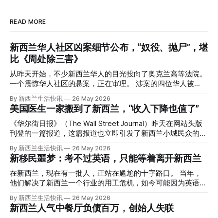
READ MORE
新西兰华人社区凶案细节公布，“奴役、抛尸”，堪
比《周处除三害》
从昨天开始，不少新西兰华人的目光投向了奥克兰高等法院。
一个震惊华人社区的悬案，正在审理。 涉案的四位华人被
告，站在了法庭，被控与一位70岁中国女人的死有关。 事情
By 新西兰生活快讯
26 May 2026
的复杂程度，远超人们的想象。 神秘的黑色塑料袋 先让我们
美国医生一家搬到了新西兰，“收入下降也值了”
回到2024年3月12日。 新西兰一个名叫Paul Middleton的老
人，在奥克兰Gulf Harbour钓鱼时，发现了一个黑色塑料袋，
《华尔街日报》（The Wall Street Journal）昨天在网站头版
里面是一堆衣服。 再扒开衣服，他看到了一只手，一只人
刊登的一篇报道，这篇报道也立即引发了新西兰小城民众的兴
手。 他打了111。 警察带走了尸体，法医打开袋子：尸体被从
趣： “精疲力尽的美国医生，正在离开美国，前往新西兰一座
By 新西兰生活快讯
26 May 2026
腰部对折，黑色胶带缠着头、手腕和身体，整个人被绑成胎儿
偏远小镇。” “精疲力尽的美国医生”搬家新西兰 四年前，在加
新移民噩梦：考不过英语，只能等着离开新西兰
状。 两个10公斤的米袋装满了石头，用胶带死死缠在尸体
州拉霍亚（La Jolla）一家医院担任内科医生的Brandon
上。 死者是亚洲面孔的老年女性，头部、脸、胳膊都有钝器
Williams医生达到了崩溃的边缘。 患者人数激增、医疗人员短
在新西兰，现在有一批人，正站在尴尬的十字路口。 当年，
伤，当时身穿一件“娟燕牌”内衣和黑色长裤。 她是谁？没有人
缺、医疗事故诉讼的威胁，以及对患者无力支付医疗费用的忧
他们解决了新西兰一个行业的用工危机，如今可能因为英语考
知道。新西兰的失踪人口记录里，没有这个人。 这个代号为
虑，种种压力交织，导致他患上了创伤后应激障碍
试，不得不在几年内离开这个国家。 一位移民的无奈感叹：
By 新西兰生活快讯
26 May 2026
Operation Parade的案子，开始调查。 米袋泄露秘密 破案的
（PTSD）。他的其中一位同事甚至因自杀身亡。 他并不想放
“如果我们真能考到那个分数，就不会来开公交车了。” 因为英
新西兰人气中餐厅负债百万，创始人失联
关键，是两个米袋。这两个塑料米袋里装着用来压住尸体的花
弃从医，但他不想再在美国行医了。 于是，他与38岁的妻子
语，他们一直无法上岸 来自菲律宾的Ryan De Guzman，就是