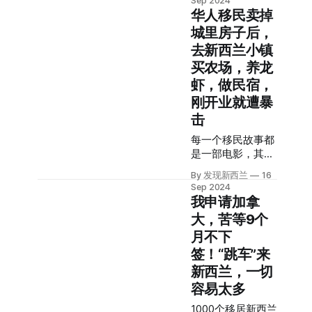
Sep 2024
头。 在最近的Stihl
一次获艾美奖，她
华人移民卖掉
Shop Browns Bay
还成为了第一位获
城里房子后，
Boys Toys 2024
得剧情类电视剧杰
去新西兰小镇
展上，他开着装甲
出女主角的亚裔女
炮车亮相。 他有着
买农场，养龙
演员。 1992年，
独特的兴趣爱好，
Sawai出生于新西
虾，做民宿，
收藏了一大批“宝
兰，和家人在惠灵
刚开业就遭暴
贝”，被新西兰本
顿生活了几年。 她
击
地人称为“比新西
的父母都是日本
兰军队军备还多的
人，父亲曾在太平
每一个移民故事都
男人”。 别人开车
洋地区的电子公司
是一部电影，其中
出门，他开装甲炮
工作，她随家人到
充满了曲折的剧
车出街。 甚至有自
By 发现新西兰
16
处搬迁。 Sawai在
情。 今天我们采访
Sep 2024
己的专属地盘，用
11岁的时候，他们
的主人公Vic（哔
我申请加拿
来开车。 别人家中
一家定居在日本，
哩哔哩：翟在绵羊
大，苦等9个
放着日常用品，他
她也开启了演员的
国）,十年前持
的家中藏着“各色
职业生涯，在日本
月不下
有“创业工作签
军备”。 镀着24K
舞台剧《安妮》中
证”来到新西兰，
签！“跳车”来
纯金的AK47： 专
首次亮相。 在成长
屡次创业，不断探
新西兰，一切
业的军服和武器：
过程中，她两次短
索，一次次重塑自
容易太多
每周都会出门打
暂地访问过新西
己的生活。 让我们
猎： 关于他的身世
兰，在前几年接受
来听听这个“屡战
1000个移居新西兰