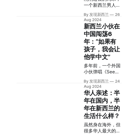
是加拿大，地缘上
因为家里有亲戚生
专业，就想着做个
一个新西兰男人死
年前那个只身闯荡
Aimee的自述： 受
离美国近，学校的
活在新西兰，父母
与之相
在中国的山野中。
新西兰的女孩又心
访人：Aimee 图片
选择也多，学费也
By 发现新西兰
26
便决定把她送过来
在新西兰，不少人
动了。 简单商量过
素材提供：Aimee
算合适。 决定好了
Aug 2024
留学。 虽然家人也
发文缅怀。
后，他们很快做出
采访、撰稿：十一
要去加拿大之后，
新西兰小伙在
有讨论过送她出国
“Nathan是一位哲
决定，递交了申
加漂十几年，落脚
她就开始着手申请
中国闯荡6
的事情，但是具体
学家，他创造了一
请，顺利拿到加拿
小城 我出生于
学校。 加拿大的学
年：“如果有
的日期一直没有确
种世界观，他既是
大PR。 2020年，
1990年，是一个土
签等待群里有着无
定，她就按部就班
一个愤世嫉俗者，
他们第一次登陆温
孩子，我会让
生土长的北京孩
数心碎的人 因为不
的参加中考，考入
也是一个乐观主义
哥华，体验了这个
子，然而，繁忙的
信任中介，Luna的
他学中文”
了本地一所不错的
者。” “Nathan是一
国家。 2022年9
城市和快节奏的生
学校申请和签证申
多年前，一个外国
高中，读了几周
位真正的冒险家，
月，经过考量，两
活并不适合我。我
请全都是自己亲手
小伙弹唱《See
后，父母把一切安
无论是在骑行中还
人将居住城市选在
一直喜欢田园的牧
去做。“自己的事
you again》中文
排妥当后，和她说
是在骑行之外，他
蒙特利尔，正式搬
场生活。 高中毕业
情还是自己做比较
By 发现新西兰
24
版的视频火遍全
了具体的出国时
都能在人生的苦难
到了加拿大。 “其
后，我明确了要出
放心。” 2023年6
Aug 2024
网，被称为“最会
间。然后她就开始
中找到意义和目
实没有什么特别的
国的想法。 在《别
华人亲述：半
唱中文歌的老
集中提高英文，几
的。” 一个普通的
原因，我在新西兰
了，温哥华》的影
年在国内，半
外”。这个身高194
周之后，15岁的她
59岁男人，大半生
的时候也过得很开
响下，加拿大自然
年在新西兰的
的帅气男生，是个
落地奥克兰，成了
都投身于户外探险
心，只是想换种生
成了第一选择。 还
地地道道的Kiwi，
一名小留学
生活什么样？
中，甚至常年在中
活方式，刚好符合
记得出发的前一
发现君对他进行了
生。“刚落地时有
国、巴基斯坦、印
条件，就来
天，我拿着纸笔计
虽然身在海外，但
专访，听他的故
些失望，我想象中
度的山野骑行。 最
了。”当被问到为
算，要多少年能够
很多华人最大的牵
事。 放弃日语去学
的新西兰，是和纽
终，他的生命终结
何这样选择
拿到加拿大国籍。