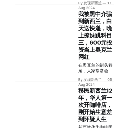
挂依然在国内。 这
中文 唱中文歌火了
约一样有高楼大
在他热爱的中国山
年轻的我天真地给
By 发现新西兰
17
也是为什么在社交
对于出生于奥克兰
厦，来了之后懵
野中。 新西兰当代
Aug 2024
自己规划了5年。
媒体上，很多人都
我被黑中介骗
东区的Laurence
了”，Clara直言对
冒险家 多次前往中
从落地的那一刻
说：“最理想的生
Larson而言，命运
纽村的初印象相比
国 有这样一位新西
起，我对加拿大就
到新西兰，白
活状态是，半年在
的齿轮是何时开始
惊艳，很多是惊
兰当代冒险家，过
有一种天然的亲切
天送快递，晚
国内，半年在国
转动的，他说不
讶。 “没有父母的
去的三十多年里，
感，从未觉得不适
外。” 在新西兰，
上撩妹跳科目
出，但是一定与音
地方不像家” 除了
他一直在世界各地
应，像回家了一
有不少华人已经过
三，600元投
乐和中文有关。10
落差感，Clara还感
的山野冒险。 其中
样。 我一直钻研选
上了“6+6”（6个月
岁的时候，爱好音
受到了孤独，“因
中国之旅，对他影
择哪个专业才能留
资当上奥克兰
在新西兰、6个月
乐的他收到了自己
为父母不在身边，
响最深。 他曾说
下来，会计、幼
网红
在中国），或
人生的第一把吉
我在新西兰没有家
过，“在非洲、亚
教、园艺，试了个
者“9+3”（9个月在
他，然后开始了创
的归属感“，纵使
在奥克兰的街头巷
洲、南美洲参加比
遍。 直到老师告诉
新西兰，3个月在
作和弹唱。除了音
Clara的亲戚对她体
尾，大家常常会看
赛让我去了许多异
我，不允许再换专
中国）的生活。 本
乐，Laurence还很
贴入微，但是对
到一个身穿青蛙玩
国情调的地方和许
业，我才安定下
期，发现君采访了
By 发现新西兰
05
喜欢看日漫，也就
偶服的人，跳着中
多山中。“最难忘
来，在多伦多学习
Aug 2024
华人王加加，她刚
顺便开始学起了日
国的“科目三舞
的比赛之旅是青藏
传媒。 毕业后，
移民新西兰12
刚开始探索这种生
语。偶尔一个机
蹈”，本地人把他
高原，穿越青藏高
年，华人第一
活模式。 30+，决
会，他听到了一首
叫做“Frog Man”青
原，这是难忘的经
定换一个地方生活
次开咖啡店，
中文歌，旋律非常
蛙哥。 到底是谁在
历，它激发了我对
王加加和2岁的女
优美，便打开了中
扮演这个青蛙哥，
更多事物的渴
刚开始生意差
儿住在广州的时
文音乐世界的大
他背后又有怎样的
望。” 2001年，新
到怀疑人生
候，很头疼水的问
门。此后日语也放
故事，今天发现君
西兰前自行车选手
题。 可能是小区的
新西兰作为咖啡国
下了，转去学了中