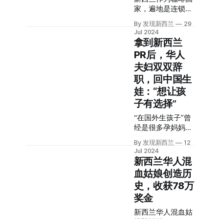
带大家一探究竟。
Nathan Dahlberg
水质不太好，孩子
家，遍地是连锁咖
文，因为他想“用
01 花了9.3万，被
第一次参加青藏高
对水过敏，她买了
啡店，资金雄厚品
这个美好的语言唱
骗来了新西兰
原国际公路自行车
By 发现新西兰
29
过滤器，但效果不
质有保障，还有大
歌”。 高中毕业
“Frog Man”青蛙哥
赛。从此他便爱上
Jul 2024
大。 孩子喝了冲泡
批精品咖啡店，主
后，他报考了奥克
背后的男人，名字
了中国的这片土
拿到新西兰
的奶粉依然全身过
打特色和情怀。 在
兰大学的中文及流
叫郑家兴，出生于
地。 他也曾经在云
PR后，华人
敏，这让她很担
争夺咖啡消费份额
行音乐系，开始了
贵州毕节市赫章
南的多个城市骑
忧。 此外，孩子的
夫妇双双辞
的战斗中，竞争愈
更多的翻唱和创
县。 2022年，他
行。 Nathan在云
零食、其他食物的
演愈烈。 在新西兰
作。他好友的妈妈
职，回中国生
做生意失败，感情
南虎跳峡旁，拍下
安全、各种添加剂
千千万万的咖啡店
是教授中文歌曲的
受挫，跌入了人生
纪念照片。 他骑行
娃：“想让孩
也让她放心不下。
主中，华人店主是
声乐老师，建议他
的谷底。为了自
穿过中国的乡村与
子有选择”
离异以后，王加加
一股不容小觑的力
去参加一些唱歌比
救，他开始寻找出
城镇。 Nathan的
自己带着女儿，后
量。 而有这么一个
赛，一曲《童话》
路，当时在网上看
“在国外生孩子”曾
来为了给孩子更多
华人，第一次在新
惊艳全场，那次比
到有人分享去新西
经是很多孕妈妈的
陪伴辞职创业，但
西兰开咖啡店，在
赛，让热爱音乐和
兰工作的信
愿望，让孩子一出
这些挥之不去的担
By 发现新西兰
12
探索中将沉寂的
中国文化的他，看
息，“环境好、工
生就拥有发达国家
Jul 2024
忧让她开始考虑，
店“起死回生”。 在
到了新的可能。此
资高”等字眼很吸
的护照。 而现在，
新西兰华人混
是不是该换一个环
记者的采访下，新
后他开始录制一些
引人，他通过中
却有一些海外华人
境生活了？ 另一个
血姑娘创造历
西兰华人Tina
翻唱视频，当他将
介，花了9.3万
选择了一条相反的
原因是，30+了，
史，收获78万
Wang讲述了创业
视频上传到中国网
元，办理了AEWV
道路——回中国生
她感觉到国内留
的心路历程。 01
站，收到了千万观
雇主担保签证，来
娃，入中国籍。 今
奖金
给“大龄”，“离
第一次开店，华人
看，“新西兰只有
到了新西兰。
天，“发现新西
异”，“单身带娃”女
新西兰华人混血姑
盘下“网红店”
500万人，却有
2023年2月28日，
兰”记者采访了新