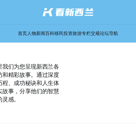
首页
人物
新闻
百科
移民
投资
旅游
专栏
交规
论坛
导航
里我们为您呈现新西兰各
访和精彩故事。通过深度
历程、成功秘诀和人生体
实故事，分享他们的智慧
的灵感。