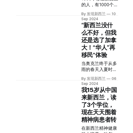
和背景，网友各说
新西兰媒体采访
屡败打不死的小
的人，有1000个人
纷纭，发现君邀请
时，她表示：“我
强”的故事。 受访
不同的故事。
到了他，听他亲自
仍然认为自己是一
By 发现新西兰
10
人：Vic 图片提
Luna最初想要移居
讲述背后的故事。
Sep 2024
个Kiwi。” 2013
供：Vic 采访撰
读书的地方是加拿
“新西兰没什
从英国拍下的装甲
年，21岁的Sawai
稿：Zibby 申请创
大，但是阴差阳
炮车 加一次油就要
成为日本女子音乐
么不好，但我
业签证来新西兰 还
错，她选择了“跳
500刀 故事的主
组合Faky的一员，
还是选了加拿
没出发就被骗Vic
车新西兰”，这其
角，是Crown
在日本和其他地区
来自四川，生于
中经历了无数次的
大！”华人“再
Xu。这辆装甲炮车
取得了一定的知名
1982年，大学专业
挣扎和纠结，最终
移民”体验
是他几年前，和另
度，她也因此积累
是计算机，毕业后
她毅然决然选择改
外一个朋友一起，
了大量演艺经验。
一直做与之相关的
当奥克兰终于从多
道而行，如今的她
从英国拍卖来的。
2018年，回到演艺
工作，业余时间喜
雨的春天入夏时，
在奥克兰生活了3
这是辆西德冷战时
行业的她参演了英
欢摄影拍视频。 北
加拿大蒙特利尔的
个多月，让我们来
期的军车，冷战结
By 发现新西兰
06
国犯罪惊悚剧
漂七年的他看到很
枫叶正红。 华人
听听她的故事。 在
Sep 2024
束被拍卖，爱好军
Giri/Haji，开始走
多人在新西兰拍摄
Bessie从奥克兰搬
北京互联网工作十
我15岁从中国
备收藏的他，看到
上国际舞台。
的照片，对当地的
到蒙特利尔已经一
年后决定辞职去读
拍卖信息后很是激
来新西兰，读
2021年，Sawai与
自然风景感到好
年了，这两个城市
书 Luna是湖南
动，便联系朋友一
新西兰演员Vinnie
了3个学位，
奇，便起心动念，
对她都意义非凡。
人，大学考去了北
起把它拍下，然后
Bennett共同参演
燃起了移民新西兰
这几年，新西兰人
现在天天围着
京，毕业后便留在
花了大心思运回新
了《速度与激
的想法。 2014
搬到其他国家生活
北京工作。她先后
精神病患者转
西兰。 这不是他的
年，他找到了一家
的案例越来越多。
工作于几个互联网
第一辆军车，早在
在新西兰精神健康
移民中介，计划通
Bessie向我们讲述
大厂，做过程序员
这辆装甲炮车之