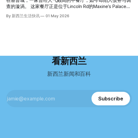
在基督城，一家曾经人气颇高的中餐厅，如今却陷入债务与调
米是在奥克兰北岸一家超市卖的。
到了一封来自新西兰医疗招聘人员的信。 “虽然跑到那个‘与世
机的信息时，几乎没有犹豫就提交了申请。 “我听说这里气候
查的漩涡。 这家餐厅正是位于Lincoln Rd的Maxine’s Palace。
隔绝’的地方听起来很疯狂，但我想得越多，就越觉得这很有意
好，工作和生活更平衡。”他说。 他通过中介面试成功，于当
其背后的公司已进入清算程序，债务总额接近100万纽币，而
By 新西兰生活快讯
01 May 2026
义。”现年39岁的加州人Brandon说道。 2024年11月，这家人
年3月抵达奥克兰。 当时心里盘算着：努力工作两年，申请居
引人关注的是——清算人目前无法联系到创始人本人。 今年3
卖掉了房子，搬到了新西兰南岛的海滨小镇提马鲁（Timaru）
留，把家人接过来。 但现实很快打脸。 他是在来到新西兰之
月，新西兰税务局已向高等法院申请，成功将Palace
——一个人口仅几万人的新西兰小城。 如今，这里已成为美
后，才真正意识到——申请永居，还要过英语这一关，而且难
Restaurant Company Ltd（该餐厅背后的公司）强制清算。
国医生移居新西兰的聚
度远超自己当初的想象。 按照规定，申请技术类居留签证，
根据首份清算报告，公司银行账户仅剩84纽币，此外拥有约
需要在雅思考试中取得至少6.5分，或者在其他等效考试中达
8.8万纽币车辆资产，活期账户透支6.7万纽币。 而负债则远远
到类似水平。 这个分数，甚至高于进入奥克兰大学本科课程
超过资产，包括欠税务局约49.3万，欠无担保债权人约50.5万
所需的英语门槛。 De Guzman选择了另一项考试——
纽币，员工索赔金额仍在核算中。 整体债务规模，已经逼近
看新西兰
Pearson Test of English，最终成绩是45分，而申请要求是58
100万纽币。 清算报告明确指出，清算人已多次尝试联系公司
分。 差距不小。
董事——餐厅创始人Maxine Wang，但至今未能取得联系。
新西兰新闻和百科
这导致公司财务记录尚未完全掌握，资产处置是否合理仍待核
查。 清算人表示，预计需要至少6个月时间，来梳理公司账
目，并评估是否存在可以“追回”的资金。 是否存在异常交易仍
需调查。 目前，清算人已向公司会计索取完整财务资料，正
Subscribe
在核查资产出售是否符合市