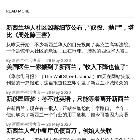
READ MORE
新西兰华人社区凶案细节公布，“奴役、抛尸”，堪
比《周处除三害》
从昨天开始，不少新西兰华人的目光投向了奥克兰高等法院。
一个震惊华人社区的悬案，正在审理。 涉案的四位华人被
告，站在了法庭，被控与一位70岁中国女人的死有关。 事情
By 新西兰生活快讯
26 May 2026
的复杂程度，远超人们的想象。 神秘的黑色塑料袋 先让我们
美国医生一家搬到了新西兰，“收入下降也值了”
回到2024年3月12日。 新西兰一个名叫Paul Middleton的老
人，在奥克兰Gulf Harbour钓鱼时，发现了一个黑色塑料袋，
《华尔街日报》（The Wall Street Journal）昨天在网站头版
里面是一堆衣服。 再扒开衣服，他看到了一只手，一只人
刊登的一篇报道，这篇报道也立即引发了新西兰小城民众的兴
手。 他打了111。 警察带走了尸体，法医打开袋子：尸体被从
趣： “精疲力尽的美国医生，正在离开美国，前往新西兰一座
By 新西兰生活快讯
26 May 2026
腰部对折，黑色胶带缠着头、手腕和身体，整个人被绑成胎儿
偏远小镇。” “精疲力尽的美国医生”搬家新西兰 四年前，在加
新移民噩梦：考不过英语，只能等着离开新西兰
状。 两个10公斤的米袋装满了石头，用胶带死死缠在尸体
州拉霍亚（La Jolla）一家医院担任内科医生的Brandon
上。 死者是亚洲面孔的老年女性，头部、脸、胳膊都有钝器
Williams医生达到了崩溃的边缘。 患者人数激增、医疗人员短
在新西兰，现在有一批人，正站在尴尬的十字路口。 当年，
伤，当时身穿一件“娟燕牌”内衣和黑色长裤。 她是谁？没有人
缺、医疗事故诉讼的威胁，以及对患者无力支付医疗费用的忧
他们解决了新西兰一个行业的用工危机，如今可能因为英语考
知道。新西兰的失踪人口记录里，没有这个人。 这个代号为
虑，种种压力交织，导致他患上了创伤后应激障碍
试，不得不在几年内离开这个国家。 一位移民的无奈感叹：
By 新西兰生活快讯
26 May 2026
Operation Parade的案子，开始调查。 米袋泄露秘密 破案的
（PTSD）。他的其中一位同事甚至因自杀身亡。 他并不想放
“如果我们真能考到那个分数，就不会来开公交车了。” 因为英
新西兰人气中餐厅负债百万，创始人失联
关键，是两个米袋。这两个塑料米袋里装着用来压住尸体的花
弃从医，但他不想再在美国行医了。 于是，他与38岁的妻子
语，他们一直无法上岸 来自菲律宾的Ryan De Guzman，就是
园石头。 每个米袋上都有序列号。 警察一家家查，发现这批
Ellen Williams开始在欧洲寻找更好的选择。 就在那时，他收
这批人中的一员。 2023年，当他看到新西兰招聘海外公交司