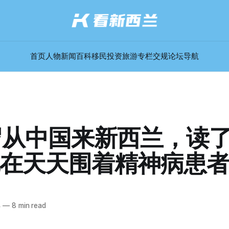
首页
人物
新闻
百科
移民
投资
旅游
专栏
交规
论坛
导航
岁从中国来新西兰，读了
在天天围着精神病患
4
—
8 min read