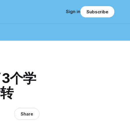
Sign in
Subscribe
3个学
者转
Share