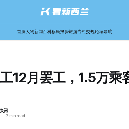
首页
人物
新闻
百科
移民
投资
旅游
专栏
交规
论坛
导航
工12月罢工，1.5万乘
快讯
—
2 min read