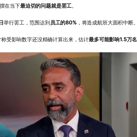
摆在当下
最迫切的问题就是罢工
。
日
举行罢工，范围达到
员工的80%
，将造成航班大面积中断
shankar称受影响数字还没精确计算出来，估计
最多可能影响1.5万