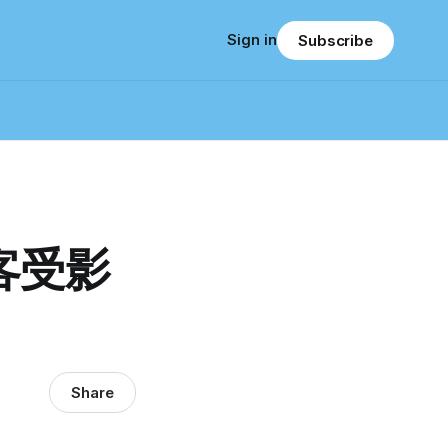
Sign in
Subscribe
客受影
Share