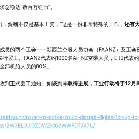
求总额达“数百万纽币”。
kar指出，薪酬不仅是基本工资，“这是一份非常特殊的工作，
还有
成员的两个工会——新西兰空服人员协会（FAANZ）及工会E 
行罢工。FAANZ代表约1000名Air NZ空乘人员，E tū代表
全部机舱人员的80%。
收到正式罢工通知。
如谈判未取得进展，工业行动将于12月
ald.co.nz/nz/air-nz-strike-could-disrupt-flights-for-up-to
tmas/2W3EL3JIOZDWZIC63WWFDTJX7U/