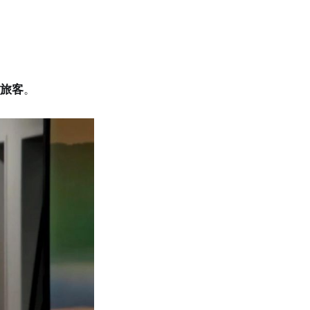
。
名旅客
。