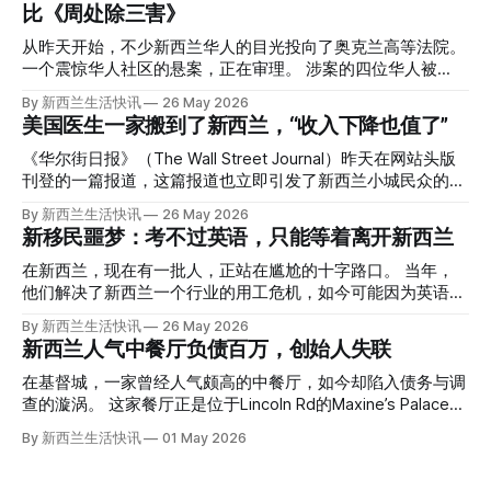
比《周处除三害》
从昨天开始，不少新西兰华人的目光投向了奥克兰高等法院。
一个震惊华人社区的悬案，正在审理。 涉案的四位华人被
告，站在了法庭，被控与一位70岁中国女人的死有关。 事情
By 新西兰生活快讯
26 May 2026
的复杂程度，远超人们的想象。 神秘的黑色塑料袋 先让我们
美国医生一家搬到了新西兰，“收入下降也值了”
回到2024年3月12日。 新西兰一个名叫Paul Middleton的老
人，在奥克兰Gulf Harbour钓鱼时，发现了一个黑色塑料袋，
《华尔街日报》（The Wall Street Journal）昨天在网站头版
里面是一堆衣服。 再扒开衣服，他看到了一只手，一只人
刊登的一篇报道，这篇报道也立即引发了新西兰小城民众的兴
手。 他打了111。 警察带走了尸体，法医打开袋子：尸体被从
趣： “精疲力尽的美国医生，正在离开美国，前往新西兰一座
By 新西兰生活快讯
26 May 2026
腰部对折，黑色胶带缠着头、手腕和身体，整个人被绑成胎儿
偏远小镇。” “精疲力尽的美国医生”搬家新西兰 四年前，在加
新移民噩梦：考不过英语，只能等着离开新西兰
状。 两个10公斤的米袋装满了石头，用胶带死死缠在尸体
州拉霍亚（La Jolla）一家医院担任内科医生的Brandon
上。 死者是亚洲面孔的老年女性，头部、脸、胳膊都有钝器
Williams医生达到了崩溃的边缘。 患者人数激增、医疗人员短
在新西兰，现在有一批人，正站在尴尬的十字路口。 当年，
伤，当时身穿一件“娟燕牌”内衣和黑色长裤。 她是谁？没有人
缺、医疗事故诉讼的威胁，以及对患者无力支付医疗费用的忧
他们解决了新西兰一个行业的用工危机，如今可能因为英语考
知道。新西兰的失踪人口记录里，没有这个人。 这个代号为
虑，种种压力交织，导致他患上了创伤后应激障碍
试，不得不在几年内离开这个国家。 一位移民的无奈感叹：
By 新西兰生活快讯
26 May 2026
Operation Parade的案子，开始调查。 米袋泄露秘密 破案的
（PTSD）。他的其中一位同事甚至因自杀身亡。 他并不想放
“如果我们真能考到那个分数，就不会来开公交车了。” 因为英
新西兰人气中餐厅负债百万，创始人失联
关键，是两个米袋。这两个塑料米袋里装着用来压住尸体的花
弃从医，但他不想再在美国行医了。 于是，他与38岁的妻子
语，他们一直无法上岸 来自菲律宾的Ryan De Guzman，就是
园石头。 每个米袋上都有序列号。 警察一家家查，发现这批
Ellen Williams开始在欧洲寻找更好的选择。 就在那时，他收
这批人中的一员。 2023年，当他看到新西兰招聘海外公交司
在基督城，一家曾经人气颇高的中餐厅，如今却陷入债务与调
米是在奥克兰北岸一家超市卖的。
到了一封来自新西兰医疗招聘人员的信。 “虽然跑到那个‘与世
机的信息时，几乎没有犹豫就提交了申请。 “我听说这里气候
查的漩涡。 这家餐厅正是位于Lincoln Rd的Maxine’s Palace。
隔绝’的地方听起来很疯狂，但我想得越多，就越觉得这很有意
好，工作和生活更平衡。”他说。 他通过中介面试成功，于当
其背后的公司已进入清算程序，债务总额接近100万纽币，而
By 新西兰生活快讯
01 May 2026
义。”现年39岁的加州人Brandon说道。 2024年11月，这家人
年3月抵达奥克兰。 当时心里盘算着：努力工作两年，申请居
引人关注的是——清算人目前无法联系到创始人本人。 今年3
卖掉了房子，搬到了新西兰南岛的海滨小镇提马鲁（Timaru）
留，把家人接过来。 但现实很快打脸。 他是在来到新西兰之
月，新西兰税务局已向高等法院申请，成功将Palace
——一个人口仅几万人的新西兰小城。 如今，这里已成为美
后，才真正意识到——申请永居，还要过英语这一关，而且难