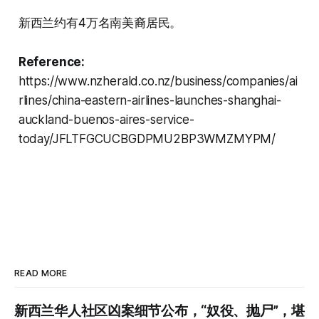
新西兰约有4万名南美裔居民。
Reference:
https://www.nzherald.co.nz/business/companies/ai
rlines/china-eastern-airlines-launches-shanghai-
auckland-buenos-aires-service-
today/JFLTFGCUCBGDPMU2BP3WMZMYPM/
READ MORE
新西兰华人社区凶案细节公布，“奴役、抛尸”，堪