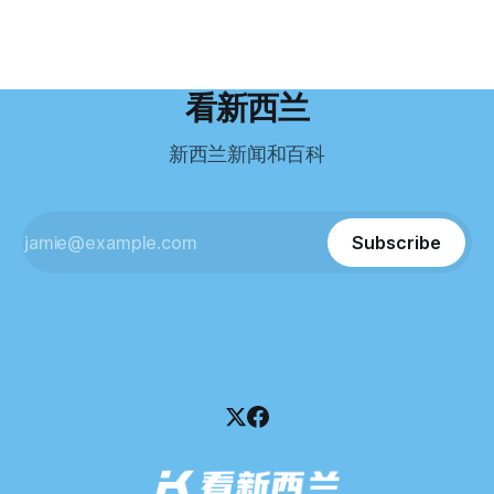
Restaurant Company Ltd（该餐厅背后的公司）强制清算。
国医生移居新西兰的聚
度远超自己当初的想象。 按照规定，申请技术类居留签证，
根据首份清算报告，公司银行账户仅剩84纽币，此外拥有约
需要在雅思考试中取得至少6.5分，或者在其他等效考试中达
8.8万纽币车辆资产，活期账户透支6.7万纽币。 而负债则远远
到类似水平。 这个分数，甚至高于进入奥克兰大学本科课程
超过资产，包括欠税务局约49.3万，欠无担保债权人约50.5万
所需的英语门槛。 De Guzman选择了另一项考试——
纽币，员工索赔金额仍在核算中。 整体债务规模，已经逼近
看新西兰
Pearson Test of English，最终成绩是45分，而申请要求是58
100万纽币。 清算报告明确指出，清算人已多次尝试联系公司
分。 差距不小。
董事——餐厅创始人Maxine Wang，但至今未能取得联系。
新西兰新闻和百科
这导致公司财务记录尚未完全掌握，资产处置是否合理仍待核
查。 清算人表示，预计需要至少6个月时间，来梳理公司账
目，并评估是否存在可以“追回”的资金。 是否存在异常交易仍
需调查。 目前，清算人已向公司会计索取完整财务资料，正
Subscribe
在核查资产出售是否符合市