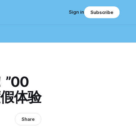
Sign in
Subscribe
”00
度假体验
Share