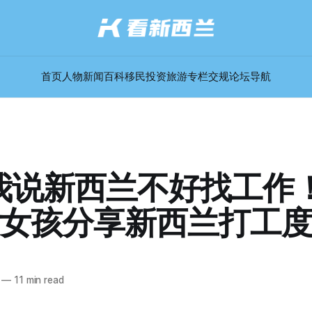
首页
人物
新闻
百科
移民
投资
旅游
专栏
交规
论坛
导航
我说新西兰不好找工作！
女孩分享新西兰打工
—
11 min read