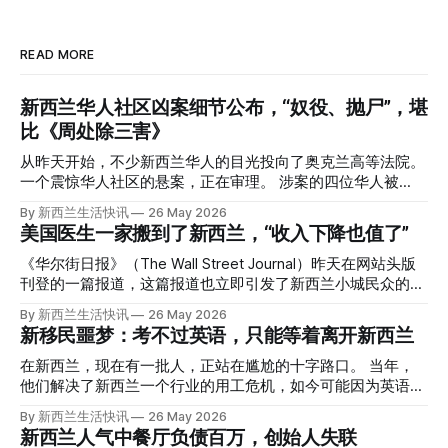
READ MORE
新西兰华人社区凶案细节公布，“奴役、抛尸”，堪
比《周处除三害》
从昨天开始，不少新西兰华人的目光投向了奥克兰高等法院。
一个震惊华人社区的悬案，正在审理。 涉案的四位华人被
告，站在了法庭，被控与一位70岁中国女人的死有关。 事情
By 新西兰生活快讯
26 May 2026
的复杂程度，远超人们的想象。 神秘的黑色塑料袋 先让我们
美国医生一家搬到了新西兰，“收入下降也值了”
回到2024年3月12日。 新西兰一个名叫Paul Middleton的老
人，在奥克兰Gulf Harbour钓鱼时，发现了一个黑色塑料袋，
《华尔街日报》（The Wall Street Journal）昨天在网站头版
里面是一堆衣服。 再扒开衣服，他看到了一只手，一只人
刊登的一篇报道，这篇报道也立即引发了新西兰小城民众的兴
手。 他打了111。 警察带走了尸体，法医打开袋子：尸体被从
趣： “精疲力尽的美国医生，正在离开美国，前往新西兰一座
By 新西兰生活快讯
26 May 2026
腰部对折，黑色胶带缠着头、手腕和身体，整个人被绑成胎儿
偏远小镇。” “精疲力尽的美国医生”搬家新西兰 四年前，在加
新移民噩梦：考不过英语，只能等着离开新西兰
状。 两个10公斤的米袋装满了石头，用胶带死死缠在尸体
州拉霍亚（La Jolla）一家医院担任内科医生的Brandon
上。 死者是亚洲面孔的老年女性，头部、脸、胳膊都有钝器
Williams医生达到了崩溃的边缘。 患者人数激增、医疗人员短
在新西兰，现在有一批人，正站在尴尬的十字路口。 当年，
伤，当时身穿一件“娟燕牌”内衣和黑色长裤。 她是谁？没有人
缺、医疗事故诉讼的威胁，以及对患者无力支付医疗费用的忧
他们解决了新西兰一个行业的用工危机，如今可能因为英语考
知道。新西兰的失踪人口记录里，没有这个人。 这个代号为
虑，种种压力交织，导致他患上了创伤后应激障碍
试，不得不在几年内离开这个国家。 一位移民的无奈感叹：
By 新西兰生活快讯
26 May 2026
Operation Parade的案子，开始调查。 米袋泄露秘密 破案的
（PTSD）。他的其中一位同事甚至因自杀身亡。 他并不想放
“如果我们真能考到那个分数，就不会来开公交车了。” 因为英
新西兰人气中餐厅负债百万，创始人失联
关键，是两个米袋。这两个塑料米袋里装着用来压住尸体的花
弃从医，但他不想再在美国行医了。 于是，他与38岁的妻子
语，他们一直无法上岸 来自菲律宾的Ryan De Guzman，就是