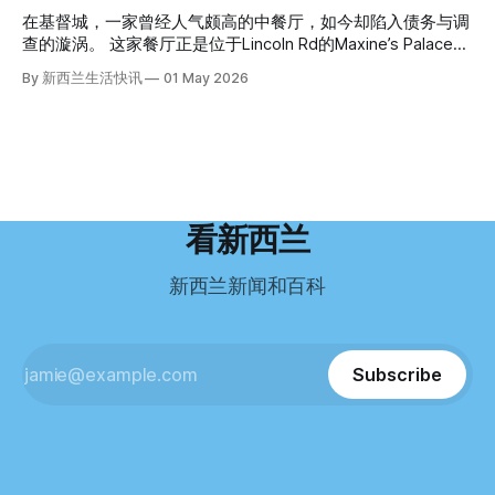
园石头。 每个米袋上都有序列号。 警察一家家查，发现这批
Ellen Williams开始在欧洲寻找更好的选择。 就在那时，他收
这批人中的一员。 2023年，当他看到新西兰招聘海外公交司
在基督城，一家曾经人气颇高的中餐厅，如今却陷入债务与调
米是在奥克兰北岸一家超市卖的。
到了一封来自新西兰医疗招聘人员的信。 “虽然跑到那个‘与世
机的信息时，几乎没有犹豫就提交了申请。 “我听说这里气候
查的漩涡。 这家餐厅正是位于Lincoln Rd的Maxine’s Palace。
隔绝’的地方听起来很疯狂，但我想得越多，就越觉得这很有意
好，工作和生活更平衡。”他说。 他通过中介面试成功，于当
其背后的公司已进入清算程序，债务总额接近100万纽币，而
By 新西兰生活快讯
01 May 2026
义。”现年39岁的加州人Brandon说道。 2024年11月，这家人
年3月抵达奥克兰。 当时心里盘算着：努力工作两年，申请居
引人关注的是——清算人目前无法联系到创始人本人。 今年3
卖掉了房子，搬到了新西兰南岛的海滨小镇提马鲁（Timaru）
留，把家人接过来。 但现实很快打脸。 他是在来到新西兰之
月，新西兰税务局已向高等法院申请，成功将Palace
——一个人口仅几万人的新西兰小城。 如今，这里已成为美
后，才真正意识到——申请永居，还要过英语这一关，而且难
Restaurant Company Ltd（该餐厅背后的公司）强制清算。
国医生移居新西兰的聚
度远超自己当初的想象。 按照规定，申请技术类居留签证，
根据首份清算报告，公司银行账户仅剩84纽币，此外拥有约
需要在雅思考试中取得至少6.5分，或者在其他等效考试中达
8.8万纽币车辆资产，活期账户透支6.7万纽币。 而负债则远远
到类似水平。 这个分数，甚至高于进入奥克兰大学本科课程
超过资产，包括欠税务局约49.3万，欠无担保债权人约50.5万
所需的英语门槛。 De Guzman选择了另一项考试——
纽币，员工索赔金额仍在核算中。 整体债务规模，已经逼近
看新西兰
Pearson Test of English，最终成绩是45分，而申请要求是58
100万纽币。 清算报告明确指出，清算人已多次尝试联系公司
分。 差距不小。
董事——餐厅创始人Maxine Wang，但至今未能取得联系。
新西兰新闻和百科
这导致公司财务记录尚未完全掌握，资产处置是否合理仍待核
查。 清算人表示，预计需要至少6个月时间，来梳理公司账
目，并评估是否存在可以“追回”的资金。 是否存在异常交易仍
需调查。 目前，清算人已向公司会计索取完整财务资料，正
Subscribe
在核查资产出售是否符合市