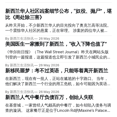
新西兰华人社区凶案细节公布，“奴役、抛尸”，堪
比《周处除三害》
从昨天开始，不少新西兰华人的目光投向了奥克兰高等法院。
一个震惊华人社区的悬案，正在审理。 涉案的四位华人被
告，站在了法庭，被控与一位70岁中国女人的死有关。 事情
By 新西兰生活快讯
26 May 2026
的复杂程度，远超人们的想象。 神秘的黑色塑料袋 先让我们
美国医生一家搬到了新西兰，“收入下降也值了”
回到2024年3月12日。 新西兰一个名叫Paul Middleton的老
人，在奥克兰Gulf Harbour钓鱼时，发现了一个黑色塑料袋，
《华尔街日报》（The Wall Street Journal）昨天在网站头版
里面是一堆衣服。 再扒开衣服，他看到了一只手，一只人
刊登的一篇报道，这篇报道也立即引发了新西兰小城民众的兴
手。 他打了111。 警察带走了尸体，法医打开袋子：尸体被从
趣： “精疲力尽的美国医生，正在离开美国，前往新西兰一座
By 新西兰生活快讯
26 May 2026
腰部对折，黑色胶带缠着头、手腕和身体，整个人被绑成胎儿
偏远小镇。” “精疲力尽的美国医生”搬家新西兰 四年前，在加
新移民噩梦：考不过英语，只能等着离开新西兰
状。 两个10公斤的米袋装满了石头，用胶带死死缠在尸体
州拉霍亚（La Jolla）一家医院担任内科医生的Brandon
上。 死者是亚洲面孔的老年女性，头部、脸、胳膊都有钝器
Williams医生达到了崩溃的边缘。 患者人数激增、医疗人员短
在新西兰，现在有一批人，正站在尴尬的十字路口。 当年，
伤，当时身穿一件“娟燕牌”内衣和黑色长裤。 她是谁？没有人
缺、医疗事故诉讼的威胁，以及对患者无力支付医疗费用的忧
他们解决了新西兰一个行业的用工危机，如今可能因为英语考
知道。新西兰的失踪人口记录里，没有这个人。 这个代号为
虑，种种压力交织，导致他患上了创伤后应激障碍
试，不得不在几年内离开这个国家。 一位移民的无奈感叹：
By 新西兰生活快讯
26 May 2026
Operation Parade的案子，开始调查。 米袋泄露秘密 破案的
（PTSD）。他的其中一位同事甚至因自杀身亡。 他并不想放
“如果我们真能考到那个分数，就不会来开公交车了。” 因为英
新西兰人气中餐厅负债百万，创始人失联
关键，是两个米袋。这两个塑料米袋里装着用来压住尸体的花
弃从医，但他不想再在美国行医了。 于是，他与38岁的妻子
语，他们一直无法上岸 来自菲律宾的Ryan De Guzman，就是
园石头。 每个米袋上都有序列号。 警察一家家查，发现这批
Ellen Williams开始在欧洲寻找更好的选择。 就在那时，他收
这批人中的一员。 2023年，当他看到新西兰招聘海外公交司
在基督城，一家曾经人气颇高的中餐厅，如今却陷入债务与调
米是在奥克兰北岸一家超市卖的。
到了一封来自新西兰医疗招聘人员的信。 “虽然跑到那个‘与世
机的信息时，几乎没有犹豫就提交了申请。 “我听说这里气候
查的漩涡。 这家餐厅正是位于Lincoln Rd的Maxine’s Palace。
隔绝’的地方听起来很疯狂，但我想得越多，就越觉得这很有意
好，工作和生活更平衡。”他说。 他通过中介面试成功，于当
其背后的公司已进入清算程序，债务总额接近100万纽币，而