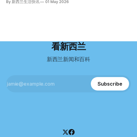
By 新西兰生活快讯
01 May 2026
义。”现年39岁的加州人Brandon说道。 2024年11月，这家人
年3月抵达奥克兰。 当时心里盘算着：努力工作两年，申请居
引人关注的是——清算人目前无法联系到创始人本人。 今年3
卖掉了房子，搬到了新西兰南岛的海滨小镇提马鲁（Timaru）
留，把家人接过来。 但现实很快打脸。 他是在来到新西兰之
月，新西兰税务局已向高等法院申请，成功将Palace
——一个人口仅几万人的新西兰小城。 如今，这里已成为美
后，才真正意识到——申请永居，还要过英语这一关，而且难
Restaurant Company Ltd（该餐厅背后的公司）强制清算。
国医生移居新西兰的聚
度远超自己当初的想象。 按照规定，申请技术类居留签证，
根据首份清算报告，公司银行账户仅剩84纽币，此外拥有约
需要在雅思考试中取得至少6.5分，或者在其他等效考试中达
8.8万纽币车辆资产，活期账户透支6.7万纽币。 而负债则远远
到类似水平。 这个分数，甚至高于进入奥克兰大学本科课程
超过资产，包括欠税务局约49.3万，欠无担保债权人约50.5万
所需的英语门槛。 De Guzman选择了另一项考试——
纽币，员工索赔金额仍在核算中。 整体债务规模，已经逼近
看新西兰
Pearson Test of English，最终成绩是45分，而申请要求是58
100万纽币。 清算报告明确指出，清算人已多次尝试联系公司
分。 差距不小。
董事——餐厅创始人Maxine Wang，但至今未能取得联系。
新西兰新闻和百科
这导致公司财务记录尚未完全掌握，资产处置是否合理仍待核
查。 清算人表示，预计需要至少6个月时间，来梳理公司账
目，并评估是否存在可以“追回”的资金。 是否存在异常交易仍
需调查。 目前，清算人已向公司会计索取完整财务资料，正
Subscribe
在核查资产出售是否符合市