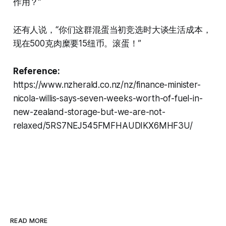
作用？”
还有人说，“你们这群混蛋当初竞选时大谈生活成本，
现在500克肉糜要15纽币。滚蛋！”
Reference:
https://www.nzherald.co.nz/nz/finance-minister-
nicola-willis-says-seven-weeks-worth-of-fuel-in-
new-zealand-storage-but-we-are-not-
relaxed/5RS7NEJ545FMFHAUDIKX6MHF3U/
READ MORE