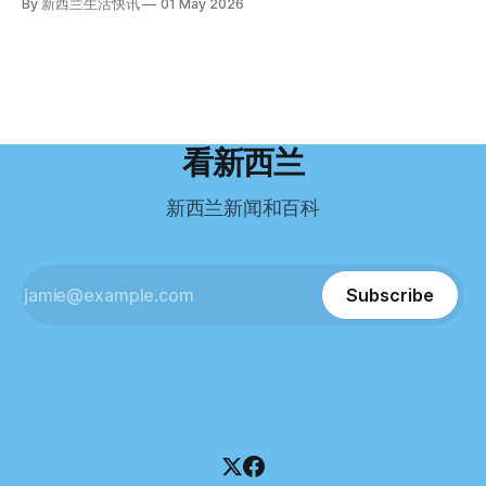
By 新西兰生活快讯
01 May 2026
义。”现年39岁的加州人Brandon说道。 2024年11月，这家人
年3月抵达奥克兰。 当时心里盘算着：努力工作两年，申请居
引人关注的是——清算人目前无法联系到创始人本人。 今年3
卖掉了房子，搬到了新西兰南岛的海滨小镇提马鲁（Timaru）
留，把家人接过来。 但现实很快打脸。 他是在来到新西兰之
月，新西兰税务局已向高等法院申请，成功将Palace
——一个人口仅几万人的新西兰小城。 如今，这里已成为美
后，才真正意识到——申请永居，还要过英语这一关，而且难
Restaurant Company Ltd（该餐厅背后的公司）强制清算。
国医生移居新西兰的聚
度远超自己当初的想象。 按照规定，申请技术类居留签证，
根据首份清算报告，公司银行账户仅剩84纽币，此外拥有约
需要在雅思考试中取得至少6.5分，或者在其他等效考试中达
8.8万纽币车辆资产，活期账户透支6.7万纽币。 而负债则远远
到类似水平。 这个分数，甚至高于进入奥克兰大学本科课程
超过资产，包括欠税务局约49.3万，欠无担保债权人约50.5万
所需的英语门槛。 De Guzman选择了另一项考试——
纽币，员工索赔金额仍在核算中。 整体债务规模，已经逼近
看新西兰
Pearson Test of English，最终成绩是45分，而申请要求是58
100万纽币。 清算报告明确指出，清算人已多次尝试联系公司
分。 差距不小。
董事——餐厅创始人Maxine Wang，但至今未能取得联系。
新西兰新闻和百科
这导致公司财务记录尚未完全掌握，资产处置是否合理仍待核
查。 清算人表示，预计需要至少6个月时间，来梳理公司账
目，并评估是否存在可以“追回”的资金。 是否存在异常交易仍
需调查。 目前，清算人已向公司会计索取完整财务资料，正
Subscribe
在核查资产出售是否符合市