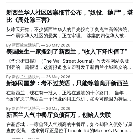
新西兰华人社区凶案细节公布，“奴役、抛尸”，堪
比《周处除三害》
从昨天开始，不少新西兰华人的目光投向了奥克兰高等法院。
一个震惊华人社区的悬案，正在审理。 涉案的四位华人被
告，站在了法庭，被控与一位70岁中国女人的死有关。 事情
By 新西兰生活快讯
26 May 2026
的复杂程度，远超人们的想象。 神秘的黑色塑料袋 先让我们
美国医生一家搬到了新西兰，“收入下降也值了”
回到2024年3月12日。 新西兰一个名叫Paul Middleton的老
人，在奥克兰Gulf Harbour钓鱼时，发现了一个黑色塑料袋，
《华尔街日报》（The Wall Street Journal）昨天在网站头版
里面是一堆衣服。 再扒开衣服，他看到了一只手，一只人
刊登的一篇报道，这篇报道也立即引发了新西兰小城民众的兴
手。 他打了111。 警察带走了尸体，法医打开袋子：尸体被从
趣： “精疲力尽的美国医生，正在离开美国，前往新西兰一座
By 新西兰生活快讯
26 May 2026
腰部对折，黑色胶带缠着头、手腕和身体，整个人被绑成胎儿
偏远小镇。” “精疲力尽的美国医生”搬家新西兰 四年前，在加
新移民噩梦：考不过英语，只能等着离开新西兰
状。 两个10公斤的米袋装满了石头，用胶带死死缠在尸体
州拉霍亚（La Jolla）一家医院担任内科医生的Brandon
上。 死者是亚洲面孔的老年女性，头部、脸、胳膊都有钝器
Williams医生达到了崩溃的边缘。 患者人数激增、医疗人员短
在新西兰，现在有一批人，正站在尴尬的十字路口。 当年，
伤，当时身穿一件“娟燕牌”内衣和黑色长裤。 她是谁？没有人
缺、医疗事故诉讼的威胁，以及对患者无力支付医疗费用的忧
他们解决了新西兰一个行业的用工危机，如今可能因为英语考
知道。新西兰的失踪人口记录里，没有这个人。 这个代号为
虑，种种压力交织，导致他患上了创伤后应激障碍
试，不得不在几年内离开这个国家。 一位移民的无奈感叹：
By 新西兰生活快讯
26 May 2026
Operation Parade的案子，开始调查。 米袋泄露秘密 破案的
（PTSD）。他的其中一位同事甚至因自杀身亡。 他并不想放
“如果我们真能考到那个分数，就不会来开公交车了。” 因为英
新西兰人气中餐厅负债百万，创始人失联
关键，是两个米袋。这两个塑料米袋里装着用来压住尸体的花
弃从医，但他不想再在美国行医了。 于是，他与38岁的妻子
语，他们一直无法上岸 来自菲律宾的Ryan De Guzman，就是
园石头。 每个米袋上都有序列号。 警察一家家查，发现这批
Ellen Williams开始在欧洲寻找更好的选择。 就在那时，他收
这批人中的一员。 2023年，当他看到新西兰招聘海外公交司
在基督城，一家曾经人气颇高的中餐厅，如今却陷入债务与调
米是在奥克兰北岸一家超市卖的。
到了一封来自新西兰医疗招聘人员的信。 “虽然跑到那个‘与世
机的信息时，几乎没有犹豫就提交了申请。 “我听说这里气候
查的漩涡。 这家餐厅正是位于Lincoln Rd的Maxine’s Palace。
隔绝’的地方听起来很疯狂，但我想得越多，就越觉得这很有意
好，工作和生活更平衡。”他说。 他通过中介面试成功，于当
其背后的公司已进入清算程序，债务总额接近100万纽币，而