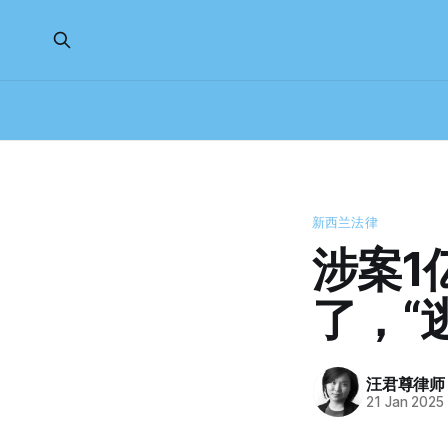
新西兰法律
涉案1
了，“
汪君尊律师
21 Jan 2025