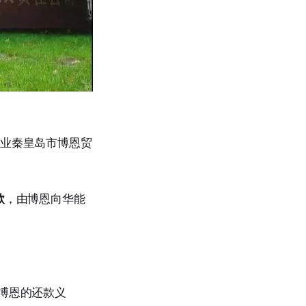
企业秦皇岛市博恩贸
款
，由博恩向华能
博恩的还款义