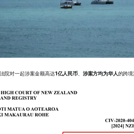
法院对一起涉案金额高达
1亿人民币
、
涉案方均为华人
的跨境