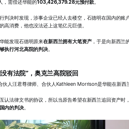
保人，需偿还华能的
103,426,379.28元预付款
。
行判决时发现，涉事企业已经人去楼空，石德明在国内的账
的高消费，他也没法还上这笔亿元巨债。
华能发现石德明原来
在新西兰拥有大笔资产
，于是向新西兰
够执行河北高院的判决
。
国没有法院”，奥克兰高院驳回
伙人汪君尊律师、合伙人Kathleen Morrison是华能在新
互认法律文书的协议，所以当原告希望在新西兰追回资产时
国内的判决
。