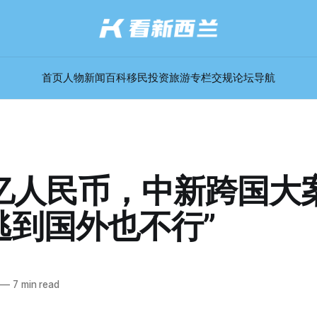
首页
人物
新闻
百科
移民
投资
旅游
专栏
交规
论坛
导航
亿人民币，中新跨国大
逃到国外也不行”
—
7 min read