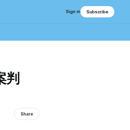
Sign in
Subscribe
案判
Share