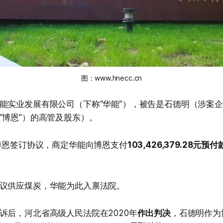
图：www.hnecc.cn
能实业发展有限公司（下称“华能”），被告是石德明（涉案
“博恩”）的高管及股东）。
与博恩签订协议，商定华能向博恩支付
103,426,379.28元预付
议供应煤炭，华能为此入禀法院。
诉后，河北省高级人民法院在2020年
作出判决
，石德明作为