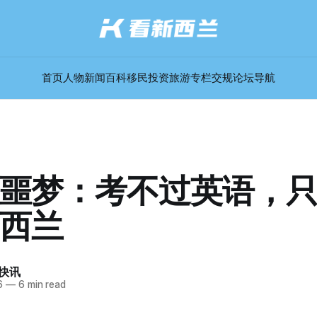
首页
人物
新闻
百科
移民
投资
旅游
专栏
交规
论坛
导航
噩梦：考不过英语，
西兰
快讯
6
—
6 min read