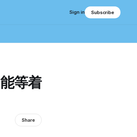
Sign in
Subscribe
只能等着
Share