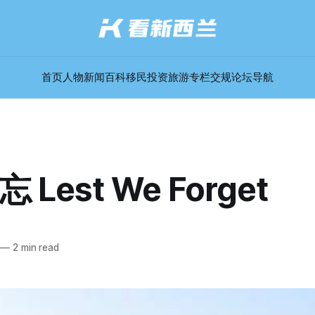
首页
人物
新闻
百科
移民
投资
旅游
专栏
交规
论坛
导航
Lest We Forget
—
2 min read