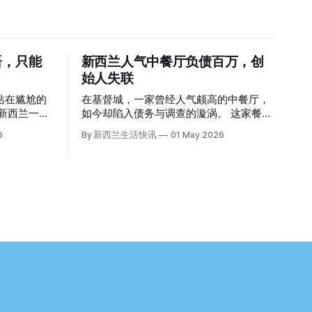
语，只能
新西兰人气中餐厅负债百万，创
始人失联
站在尴尬的
在基督城，一家曾经人气颇高的中餐厅，
如今却陷入债务与调查的漩涡。 这家餐厅
为英语考
正是位于Lincoln Rd的Maxine’s Palace。
6
By 新西兰生活快讯
01 May 2026
。 一位
其背后的公司已进入清算程序，债务总额
接近100万纽币，而引人关注的是——清
为英
算人目前无法联系到创始人本人。 今年3
月，新西兰税务局已向高等法院申请，成
的一员。
功将Palace Restaurant Company Ltd（该
聘海外公交司
餐厅背后的公司）强制清算。 根据首份清
提交了申
算报告，公司银行账户仅剩84纽币，此外
拥有约8.8万纽币车辆资产，活期账户透支
6.7万纽币。 而负债则远远超过资产，包
括欠税务局约49.3万，欠无担保债权人约
家人接过
50.5万纽币，员工索赔金额仍在核算中。
整体债务规模，已经逼近100万纽币。 清
请永居，还
算报告明确指出，清算人已多次尝试联系