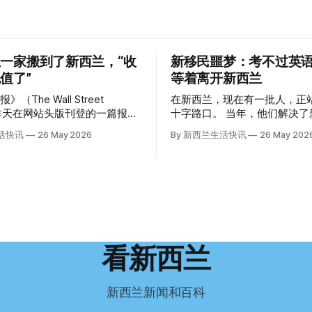
一家搬到了新西兰，“收
新移民噩梦：考不过英
值了”
等着离开新西兰
（The Wall Street
在新西兰，现在有一批人，正
l）昨天在网站头版刊登的一篇报
十字路口。 当年，他们解决了新西兰一个
报道也立即引发了新西兰小城民
行业的用工危机，如今可能因
生活快讯
26 May 2026
By 新西兰生活快讯
26 May 202
正在
试，不得不在几年内离开这个国家
前往新西兰一座偏远小镇。”
移民的无奈感叹： “如果我们真能考到那
美国医生”搬家新西兰 四年
个分数，就不会来开公交车了。” 因
霍亚（La Jolla）一家医院担
语，他们一直无法上岸 来自菲律宾的Ryan
randon Williams医生达到
De Guzman，就是这批人中
增、医疗人员
2023年，当他看到新西兰招
疗事故诉讼的威胁，以及对患者
机的信息时，几乎没有犹豫就
医疗费用的忧虑，种种压力交
请。 “我听说这里气候好，工作和生活更
看新西兰
他患上了创伤后应激障碍
平衡。”他说。 他通过中介面试成功，于
）。他的其中一位同事甚至因自
当年3月抵达奥克兰。 当时心里盘算着：
努力工作两年，申请居留，把
新西兰新闻和百科
38岁的妻子
来。 但现实很快打脸。 他是在来到新西
illiams开始在欧洲寻找更好的选
兰之后，才真正意识到——申