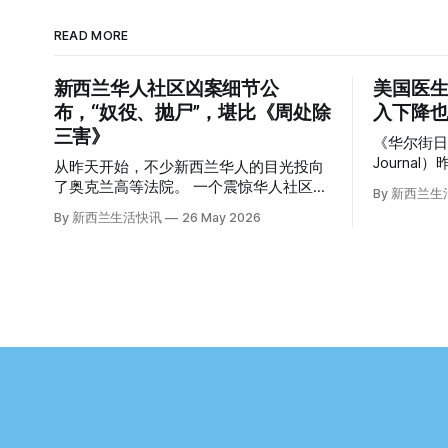
READ MORE
新西兰华人社区凶案细节公
美国医生
布，“奴役、抛尸”，堪比《周处除
入下降也
三害》
《华尔街日报》
Journa
从昨天开始，不少新西兰华人的目光投向
道，这篇
了奥克兰高等法院。 一个震惊华人社区的
By 新西兰
众的兴趣： “精疲力尽的美国医生，
悬案，正在审理。 涉案的四位华人被告，
By 新西兰生活快讯
26 May 2026
离开美国，
站在了法庭，被控与一位70岁中国女人的
“精疲力尽的
死有关。 事情的复杂程度，远超人们的想
前，在加州拉
象。 神秘的黑色塑料袋 先让我们回到
任内科医生的B
2024年3月12日。 新西兰一个名叫Paul
了崩溃的边缘。 患者人数激
Middleton的老人，在奥克兰Gulf Harbour
短缺、医
钓鱼时，发现了一个黑色塑料袋，里面是
无力支付
一堆衣服。 再扒开衣服，他看到了一只
织，导致
手，一只人手。 他打了111。 警察带走了
（PTSD
尸体，法医打开袋子：尸体被从腰部对
杀身亡。 他并不想放弃从医，但他不想再
折，黑色胶带缠着头、手腕和身体，整个
在美国行医了。 于是，他与
人被绑成胎儿状。 两个10公斤的米袋装满
Ellen W
了石头，用胶带死死缠在尸体上。 死者是