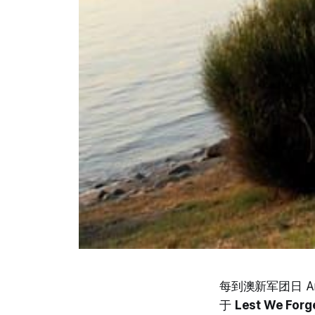
每到澳新军团日 A
于
Lest We Forg