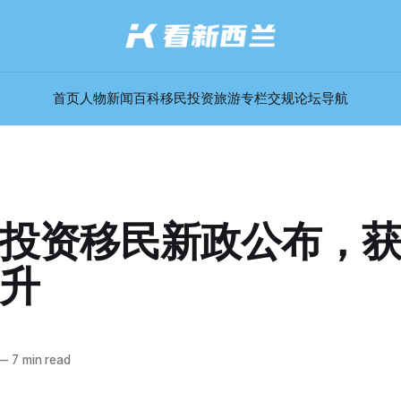
首页
人物
新闻
百科
移民
投资
旅游
专栏
交规
论坛
导航
投资移民新政公布，
升
—
7 min read