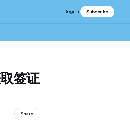
Sign in
Subscribe
获取签证
Share