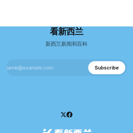
——一个人口仅几万人的新西兰小城。 如今，这里已成为美
后，才真正意识到——申请永居，还要过英语这一关，而且难
Restaurant Company Ltd（该餐厅背后的公司）强制清算。
国医生移居新西兰的聚
度远超自己当初的想象。 按照规定，申请技术类居留签证，
根据首份清算报告，公司银行账户仅剩84纽币，此外拥有约
需要在雅思考试中取得至少6.5分，或者在其他等效考试中达
8.8万纽币车辆资产，活期账户透支6.7万纽币。 而负债则远远
到类似水平。 这个分数，甚至高于进入奥克兰大学本科课程
超过资产，包括欠税务局约49.3万，欠无担保债权人约50.5万
所需的英语门槛。 De Guzman选择了另一项考试——
纽币，员工索赔金额仍在核算中。 整体债务规模，已经逼近
看新西兰
Pearson Test of English，最终成绩是45分，而申请要求是58
100万纽币。 清算报告明确指出，清算人已多次尝试联系公司
分。 差距不小。
董事——餐厅创始人Maxine Wang，但至今未能取得联系。
新西兰新闻和百科
这导致公司财务记录尚未完全掌握，资产处置是否合理仍待核
查。 清算人表示，预计需要至少6个月时间，来梳理公司账
目，并评估是否存在可以“追回”的资金。 是否存在异常交易仍
需调查。 目前，清算人已向公司会计索取完整财务资料，正
Subscribe
在核查资产出售是否符合市