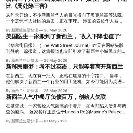
比《周处除三害》
从昨天开始，不少新西兰华人的目光投向了奥克兰高等法院。
一个震惊华人社区的悬案，正在审理。 涉案的四位华人被
告，站在了法庭，被控与一位70岁中国女人的死有关。 事情
By 新西兰生活快讯
26 May 2026
的复杂程度，远超人们的想象。 神秘的黑色塑料袋 先让我们
美国医生一家搬到了新西兰，“收入下降也值了”
回到2024年3月12日。 新西兰一个名叫Paul Middleton的老
人，在奥克兰Gulf Harbour钓鱼时，发现了一个黑色塑料袋，
《华尔街日报》（The Wall Street Journal）昨天在网站头版
里面是一堆衣服。 再扒开衣服，他看到了一只手，一只人
刊登的一篇报道，这篇报道也立即引发了新西兰小城民众的兴
手。 他打了111。 警察带走了尸体，法医打开袋子：尸体被从
趣： “精疲力尽的美国医生，正在离开美国，前往新西兰一座
By 新西兰生活快讯
26 May 2026
腰部对折，黑色胶带缠着头、手腕和身体，整个人被绑成胎儿
偏远小镇。” “精疲力尽的美国医生”搬家新西兰 四年前，在加
新移民噩梦：考不过英语，只能等着离开新西兰
状。 两个10公斤的米袋装满了石头，用胶带死死缠在尸体
州拉霍亚（La Jolla）一家医院担任内科医生的Brandon
上。 死者是亚洲面孔的老年女性，头部、脸、胳膊都有钝器
Williams医生达到了崩溃的边缘。 患者人数激增、医疗人员短
在新西兰，现在有一批人，正站在尴尬的十字路口。 当年，
伤，当时身穿一件“娟燕牌”内衣和黑色长裤。 她是谁？没有人
缺、医疗事故诉讼的威胁，以及对患者无力支付医疗费用的忧
他们解决了新西兰一个行业的用工危机，如今可能因为英语考
知道。新西兰的失踪人口记录里，没有这个人。 这个代号为
虑，种种压力交织，导致他患上了创伤后应激障碍
试，不得不在几年内离开这个国家。 一位移民的无奈感叹：
By 新西兰生活快讯
26 May 2026
Operation Parade的案子，开始调查。 米袋泄露秘密 破案的
（PTSD）。他的其中一位同事甚至因自杀身亡。 他并不想放
“如果我们真能考到那个分数，就不会来开公交车了。” 因为英
新西兰人气中餐厅负债百万，创始人失联
关键，是两个米袋。这两个塑料米袋里装着用来压住尸体的花
弃从医，但他不想再在美国行医了。 于是，他与38岁的妻子
语，他们一直无法上岸 来自菲律宾的Ryan De Guzman，就是
园石头。 每个米袋上都有序列号。 警察一家家查，发现这批
Ellen Williams开始在欧洲寻找更好的选择。 就在那时，他收
这批人中的一员。 2023年，当他看到新西兰招聘海外公交司
在基督城，一家曾经人气颇高的中餐厅，如今却陷入债务与调
米是在奥克兰北岸一家超市卖的。
到了一封来自新西兰医疗招聘人员的信。 “虽然跑到那个‘与世
机的信息时，几乎没有犹豫就提交了申请。 “我听说这里气候
查的漩涡。 这家餐厅正是位于Lincoln Rd的Maxine’s Palace。
隔绝’的地方听起来很疯狂，但我想得越多，就越觉得这很有意
好，工作和生活更平衡。”他说。 他通过中介面试成功，于当
其背后的公司已进入清算程序，债务总额接近100万纽币，而
By 新西兰生活快讯
01 May 2026
义。”现年39岁的加州人Brandon说道。 2024年11月，这家人
年3月抵达奥克兰。 当时心里盘算着：努力工作两年，申请居
引人关注的是——清算人目前无法联系到创始人本人。 今年3
卖掉了房子，搬到了新西兰南岛的海滨小镇提马鲁（Timaru）
留，把家人接过来。 但现实很快打脸。 他是在来到新西兰之
月，新西兰税务局已向高等法院申请，成功将Palace