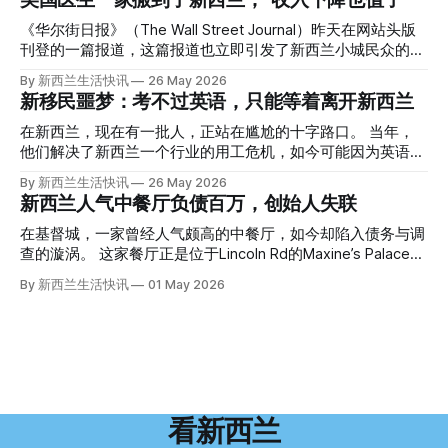
回到2024年3月12日。 新西兰一个名叫Paul Middleton的老
人，在奥克兰Gulf Harbour钓鱼时，发现了一个黑色塑料袋，
《华尔街日报》（The Wall Street Journal）昨天在网站头版
里面是一堆衣服。 再扒开衣服，他看到了一只手，一只人
刊登的一篇报道，这篇报道也立即引发了新西兰小城民众的兴
手。 他打了111。 警察带走了尸体，法医打开袋子：尸体被从
趣： “精疲力尽的美国医生，正在离开美国，前往新西兰一座
By 新西兰生活快讯
26 May 2026
腰部对折，黑色胶带缠着头、手腕和身体，整个人被绑成胎儿
偏远小镇。” “精疲力尽的美国医生”搬家新西兰 四年前，在加
新移民噩梦：考不过英语，只能等着离开新西兰
状。 两个10公斤的米袋装满了石头，用胶带死死缠在尸体
州拉霍亚（La Jolla）一家医院担任内科医生的Brandon
上。 死者是亚洲面孔的老年女性，头部、脸、胳膊都有钝器
Williams医生达到了崩溃的边缘。 患者人数激增、医疗人员短
在新西兰，现在有一批人，正站在尴尬的十字路口。 当年，
伤，当时身穿一件“娟燕牌”内衣和黑色长裤。 她是谁？没有人
缺、医疗事故诉讼的威胁，以及对患者无力支付医疗费用的忧
他们解决了新西兰一个行业的用工危机，如今可能因为英语考
知道。新西兰的失踪人口记录里，没有这个人。 这个代号为
虑，种种压力交织，导致他患上了创伤后应激障碍
试，不得不在几年内离开这个国家。 一位移民的无奈感叹：
By 新西兰生活快讯
26 May 2026
Operation Parade的案子，开始调查。 米袋泄露秘密 破案的
（PTSD）。他的其中一位同事甚至因自杀身亡。 他并不想放
“如果我们真能考到那个分数，就不会来开公交车了。” 因为英
新西兰人气中餐厅负债百万，创始人失联
关键，是两个米袋。这两个塑料米袋里装着用来压住尸体的花
弃从医，但他不想再在美国行医了。 于是，他与38岁的妻子
语，他们一直无法上岸 来自菲律宾的Ryan De Guzman，就是
园石头。 每个米袋上都有序列号。 警察一家家查，发现这批
Ellen Williams开始在欧洲寻找更好的选择。 就在那时，他收
这批人中的一员。 2023年，当他看到新西兰招聘海外公交司
在基督城，一家曾经人气颇高的中餐厅，如今却陷入债务与调
米是在奥克兰北岸一家超市卖的。
到了一封来自新西兰医疗招聘人员的信。 “虽然跑到那个‘与世
机的信息时，几乎没有犹豫就提交了申请。 “我听说这里气候
查的漩涡。 这家餐厅正是位于Lincoln Rd的Maxine’s Palace。
隔绝’的地方听起来很疯狂，但我想得越多，就越觉得这很有意
好，工作和生活更平衡。”他说。 他通过中介面试成功，于当
其背后的公司已进入清算程序，债务总额接近100万纽币，而
By 新西兰生活快讯
01 May 2026
义。”现年39岁的加州人Brandon说道。 2024年11月，这家人
年3月抵达奥克兰。 当时心里盘算着：努力工作两年，申请居
引人关注的是——清算人目前无法联系到创始人本人。 今年3
卖掉了房子，搬到了新西兰南岛的海滨小镇提马鲁（Timaru）
留，把家人接过来。 但现实很快打脸。 他是在来到新西兰之
月，新西兰税务局已向高等法院申请，成功将Palace
——一个人口仅几万人的新西兰小城。 如今，这里已成为美
后，才真正意识到——申请永居，还要过英语这一关，而且难
Restaurant Company Ltd（该餐厅背后的公司）强制清算。
国医生移居新西兰的聚
度远超自己当初的想象。 按照规定，申请技术类居留签证，
根据首份清算报告，公司银行账户仅剩84纽币，此外拥有约
需要在雅思考试中取得至少6.5分，或者在其他等效考试中达
8.8万纽币车辆资产，活期账户透支6.7万纽币。 而负债则远远
到类似水平。 这个分数，甚至高于进入奥克兰大学本科课程
超过资产，包括欠税务局约49.3万，欠无担保债权人约50.5万
所需的英语门槛。 De Guzman选择了另一项考试——
纽币，员工索赔金额仍在核算中。 整体债务规模，已经逼近
看新西兰
Pearson Test of English，最终成绩是45分，而申请要求是58
100万纽币。 清算报告明确指出，清算人已多次尝试联系公司