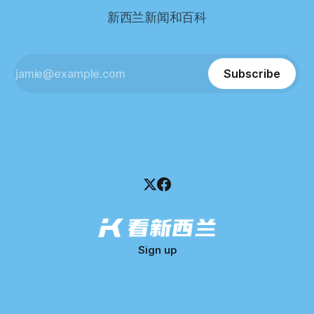
分。 差距不小。
董事——餐厅创始人Maxine Wang，但至今未能取得联系。
新西兰新闻和百科
这导致公司财务记录尚未完全掌握，资产处置是否合理仍待核
查。 清算人表示，预计需要至少6个月时间，来梳理公司账
目，并评估是否存在可以“追回”的资金。 是否存在异常交易仍
需调查。 目前，清算人已向公司会计索取完整财务资料，正
Subscribe
在核查资产出售是否符合市
Sign up