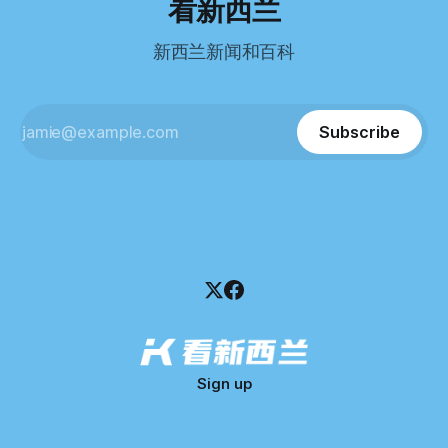
看新西兰
Pearson Test of English，最终成绩是45分，而申请要求是58
100万纽币。 清算报告明确指出，清算人已多次尝试联系公司
分。 差距不小。
董事——餐厅创始人Maxine Wang，但至今未能取得联系。
新西兰新闻和百科
这导致公司财务记录尚未完全掌握，资产处置是否合理仍待核
查。 清算人表示，预计需要至少6个月时间，来梳理公司账
目，并评估是否存在可以“追回”的资金。 是否存在异常交易仍
需调查。 目前，清算人已向公司会计索取完整财务资料，正
Subscribe
在核查资产出售是否符合市
Sign up