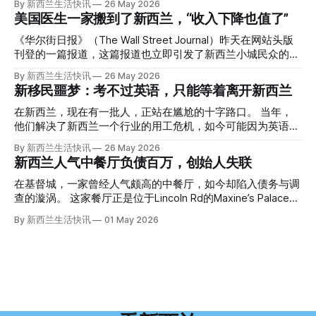
By 新西兰生活快讯
26 May 2026
的复杂程度，远超人们的想象。 神秘的黑色塑料袋 先让我们
美国医生一家搬到了新西兰，“收入下降也值了”
回到2024年3月12日。 新西兰一个名叫Paul Middleton的老
人，在奥克兰Gulf Harbour钓鱼时，发现了一个黑色塑料袋，
《华尔街日报》（The Wall Street Journal）昨天在网站头版
里面是一堆衣服。 再扒开衣服，他看到了一只手，一只人
刊登的一篇报道，这篇报道也立即引发了新西兰小城民众的兴
手。 他打了111。 警察带走了尸体，法医打开袋子：尸体被从
趣： “精疲力尽的美国医生，正在离开美国，前往新西兰一座
By 新西兰生活快讯
26 May 2026
腰部对折，黑色胶带缠着头、手腕和身体，整个人被绑成胎儿
偏远小镇。” “精疲力尽的美国医生”搬家新西兰 四年前，在加
新移民噩梦：考不过英语，只能等着离开新西兰
状。 两个10公斤的米袋装满了石头，用胶带死死缠在尸体
州拉霍亚（La Jolla）一家医院担任内科医生的Brandon
上。 死者是亚洲面孔的老年女性，头部、脸、胳膊都有钝器
Williams医生达到了崩溃的边缘。 患者人数激增、医疗人员短
在新西兰，现在有一批人，正站在尴尬的十字路口。 当年，
伤，当时身穿一件“娟燕牌”内衣和黑色长裤。 她是谁？没有人
缺、医疗事故诉讼的威胁，以及对患者无力支付医疗费用的忧
他们解决了新西兰一个行业的用工危机，如今可能因为英语考
知道。新西兰的失踪人口记录里，没有这个人。 这个代号为
虑，种种压力交织，导致他患上了创伤后应激障碍
试，不得不在几年内离开这个国家。 一位移民的无奈感叹：
By 新西兰生活快讯
26 May 2026
Operation Parade的案子，开始调查。 米袋泄露秘密 破案的
（PTSD）。他的其中一位同事甚至因自杀身亡。 他并不想放
“如果我们真能考到那个分数，就不会来开公交车了。” 因为英
新西兰人气中餐厅负债百万，创始人失联
关键，是两个米袋。这两个塑料米袋里装着用来压住尸体的花
弃从医，但他不想再在美国行医了。 于是，他与38岁的妻子
语，他们一直无法上岸 来自菲律宾的Ryan De Guzman，就是
园石头。 每个米袋上都有序列号。 警察一家家查，发现这批
Ellen Williams开始在欧洲寻找更好的选择。 就在那时，他收
这批人中的一员。 2023年，当他看到新西兰招聘海外公交司
在基督城，一家曾经人气颇高的中餐厅，如今却陷入债务与调
米是在奥克兰北岸一家超市卖的。
到了一封来自新西兰医疗招聘人员的信。 “虽然跑到那个‘与世
机的信息时，几乎没有犹豫就提交了申请。 “我听说这里气候
查的漩涡。 这家餐厅正是位于Lincoln Rd的Maxine’s Palace。
隔绝’的地方听起来很疯狂，但我想得越多，就越觉得这很有意
好，工作和生活更平衡。”他说。 他通过中介面试成功，于当
其背后的公司已进入清算程序，债务总额接近100万纽币，而
By 新西兰生活快讯
01 May 2026
义。”现年39岁的加州人Brandon说道。 2024年11月，这家人
年3月抵达奥克兰。 当时心里盘算着：努力工作两年，申请居
引人关注的是——清算人目前无法联系到创始人本人。 今年3
卖掉了房子，搬到了新西兰南岛的海滨小镇提马鲁（Timaru）
留，把家人接过来。 但现实很快打脸。 他是在来到新西兰之
月，新西兰税务局已向高等法院申请，成功将Palace
——一个人口仅几万人的新西兰小城。 如今，这里已成为美
后，才真正意识到——申请永居，还要过英语这一关，而且难
Restaurant Company Ltd（该餐厅背后的公司）强制清算。
国医生移居新西兰的聚
度远超自己当初的想象。 按照规定，申请技术类居留签证，
根据首份清算报告，公司银行账户仅剩84纽币，此外拥有约
需要在雅思考试中取得至少6.5分，或者在其他等效考试中达
8.8万纽币车辆资产，活期账户透支6.7万纽币。 而负债则远远
到类似水平。 这个分数，甚至高于进入奥克兰大学本科课程
超过资产，包括欠税务局约49.3万，欠无担保债权人约50.5万
所需的英语门槛。 De Guzman选择了另一项考试——
纽币，员工索赔金额仍在核算中。 整体债务规模，已经逼近