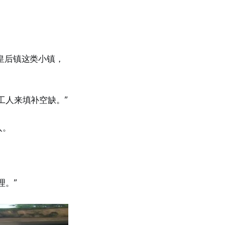
皇后镇这类小镇，
工人来填补空缺。”
入。
理。”