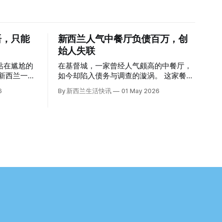
语，只能
新西兰人气中餐厅负债百万，创
始人失联
站在尴尬的
在基督城，一家曾经人气颇高的中餐厅，
如今却陷入债务与调查的漩涡。 这家餐厅
为英语考
正是位于Lincoln Rd的Maxine’s Palace。
6
By 新西兰生活快讯
01 May 2026
。 一位
其背后的公司已进入清算程序，债务总额
接近100万纽币，而引人关注的是——清
为英
算人目前无法联系到创始人本人。 今年3
月，新西兰税务局已向高等法院申请，成
的一员。
功将Palace Restaurant Company Ltd（该
聘海外公交司
餐厅背后的公司）强制清算。 根据首份清
提交了申
算报告，公司银行账户仅剩84纽币，此外
拥有约8.8万纽币车辆资产，活期账户透支
6.7万纽币。 而负债则远远超过资产，包
括欠税务局约49.3万，欠无担保债权人约
家人接过
50.5万纽币，员工索赔金额仍在核算中。
整体债务规模，已经逼近100万纽币。 清
请永居，还
算报告明确指出，清算人已多次尝试联系