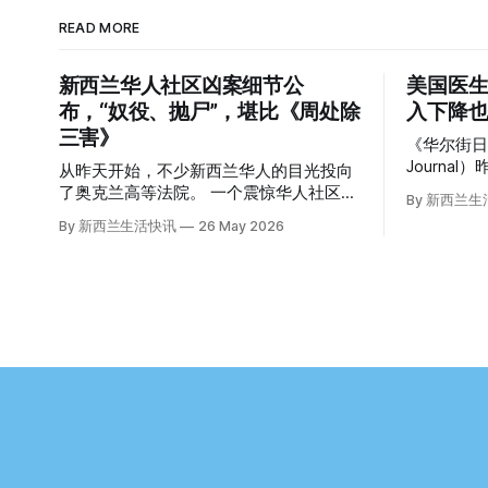
READ MORE
新西兰华人社区凶案细节公
美国医生
布，“奴役、抛尸”，堪比《周处除
入下降也
三害》
《华尔街日报》
Journa
从昨天开始，不少新西兰华人的目光投向
道，这篇
了奥克兰高等法院。 一个震惊华人社区的
By 新西兰
众的兴趣： “精疲力尽的美国医生，
悬案，正在审理。 涉案的四位华人被告，
By 新西兰生活快讯
26 May 2026
离开美国，
站在了法庭，被控与一位70岁中国女人的
“精疲力尽的
死有关。 事情的复杂程度，远超人们的想
前，在加州拉
象。 神秘的黑色塑料袋 先让我们回到
任内科医生的B
2024年3月12日。 新西兰一个名叫Paul
了崩溃的边缘。 患者人数激
Middleton的老人，在奥克兰Gulf Harbour
短缺、医
钓鱼时，发现了一个黑色塑料袋，里面是
无力支付
一堆衣服。 再扒开衣服，他看到了一只
织，导致
手，一只人手。 他打了111。 警察带走了
（PTSD
尸体，法医打开袋子：尸体被从腰部对
杀身亡。 他并不想放弃从医，但他不想再
折，黑色胶带缠着头、手腕和身体，整个
在美国行医了。 于是，他与
人被绑成胎儿状。 两个10公斤的米袋装满
Ellen W
了石头，用胶带死死缠在尸体上。 死者是