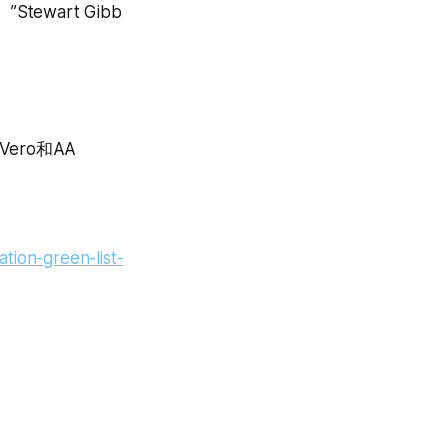
wart Gibb
ero和AA
tion-green-list-