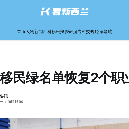
首页
人物
新闻
百科
移民
投资
旅游
专栏
交规
论坛
导航
移民绿名单恢复2个职
快讯
—
3 min read