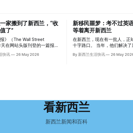
一家搬到了新西兰，“收
新移民噩梦：考不过英
值了”
等着离开新西兰
（The Wall Street
在新西兰，现在有一批人，正
l）昨天在网站头版刊登的一篇报
十字路口。 当年，他们解决了新西兰一个
报道也立即引发了新西兰小城民
行业的用工危机，如今可能因
生活快讯
26 May 2026
By 新西兰生活快讯
26 May 202
正在
试，不得不在几年内离开这个国家
前往新西兰一座偏远小镇。”
移民的无奈感叹： “如果我们真能考到那
美国医生”搬家新西兰 四年
个分数，就不会来开公交车了。” 因
霍亚（La Jolla）一家医院担
语，他们一直无法上岸 来自菲律宾的Ryan
randon Williams医生达到
De Guzman，就是这批人中
增、医疗人员
2023年，当他看到新西兰招
疗事故诉讼的威胁，以及对患者
机的信息时，几乎没有犹豫就
医疗费用的忧虑，种种压力交
请。 “我听说这里气候好，工作和生活更
看新西兰
他患上了创伤后应激障碍
平衡。”他说。 他通过中介面试成功，于
）。他的其中一位同事甚至因自
当年3月抵达奥克兰。 当时心里盘算着：
努力工作两年，申请居留，把
新西兰新闻和百科
38岁的妻子
来。 但现实很快打脸。 他是在来到新西
illiams开始在欧洲寻找更好的选
兰之后，才真正意识到——申