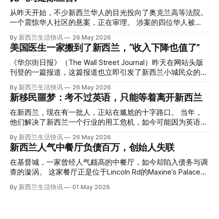
从昨天开始，不少新西兰华人的目光投向了奥克兰高等法院。
一个震惊华人社区的悬案，正在审理。 涉案的四位华人被
告，站在了法庭，被控与一位70岁中国女人的死有关。 事情
By 新西兰生活快讯
26 May 2026
的复杂程度，远超人们的想象。 神秘的黑色塑料袋 先让我们
美国医生一家搬到了新西兰，“收入下降也值了”
回到2024年3月12日。 新西兰一个名叫Paul Middleton的老
人，在奥克兰Gulf Harbour钓鱼时，发现了一个黑色塑料袋，
《华尔街日报》（The Wall Street Journal）昨天在网站头版
里面是一堆衣服。 再扒开衣服，他看到了一只手，一只人
刊登的一篇报道，这篇报道也立即引发了新西兰小城民众的兴
手。 他打了111。 警察带走了尸体，法医打开袋子：尸体被从
趣： “精疲力尽的美国医生，正在离开美国，前往新西兰一座
By 新西兰生活快讯
26 May 2026
腰部对折，黑色胶带缠着头、手腕和身体，整个人被绑成胎儿
偏远小镇。” “精疲力尽的美国医生”搬家新西兰 四年前，在加
新移民噩梦：考不过英语，只能等着离开新西兰
状。 两个10公斤的米袋装满了石头，用胶带死死缠在尸体
州拉霍亚（La Jolla）一家医院担任内科医生的Brandon
上。 死者是亚洲面孔的老年女性，头部、脸、胳膊都有钝器
Williams医生达到了崩溃的边缘。 患者人数激增、医疗人员短
在新西兰，现在有一批人，正站在尴尬的十字路口。 当年，
伤，当时身穿一件“娟燕牌”内衣和黑色长裤。 她是谁？没有人
缺、医疗事故诉讼的威胁，以及对患者无力支付医疗费用的忧
他们解决了新西兰一个行业的用工危机，如今可能因为英语考
知道。新西兰的失踪人口记录里，没有这个人。 这个代号为
虑，种种压力交织，导致他患上了创伤后应激障碍
试，不得不在几年内离开这个国家。 一位移民的无奈感叹：
By 新西兰生活快讯
26 May 2026
Operation Parade的案子，开始调查。 米袋泄露秘密 破案的
（PTSD）。他的其中一位同事甚至因自杀身亡。 他并不想放
“如果我们真能考到那个分数，就不会来开公交车了。” 因为英
新西兰人气中餐厅负债百万，创始人失联
关键，是两个米袋。这两个塑料米袋里装着用来压住尸体的花
弃从医，但他不想再在美国行医了。 于是，他与38岁的妻子
语，他们一直无法上岸 来自菲律宾的Ryan De Guzman，就是
园石头。 每个米袋上都有序列号。 警察一家家查，发现这批
Ellen Williams开始在欧洲寻找更好的选择。 就在那时，他收
这批人中的一员。 2023年，当他看到新西兰招聘海外公交司
在基督城，一家曾经人气颇高的中餐厅，如今却陷入债务与调
米是在奥克兰北岸一家超市卖的。
到了一封来自新西兰医疗招聘人员的信。 “虽然跑到那个‘与世
机的信息时，几乎没有犹豫就提交了申请。 “我听说这里气候
查的漩涡。 这家餐厅正是位于Lincoln Rd的Maxine’s Palace。
隔绝’的地方听起来很疯狂，但我想得越多，就越觉得这很有意
好，工作和生活更平衡。”他说。 他通过中介面试成功，于当
其背后的公司已进入清算程序，债务总额接近100万纽币，而
By 新西兰生活快讯
01 May 2026
义。”现年39岁的加州人Brandon说道。 2024年11月，这家人
年3月抵达奥克兰。 当时心里盘算着：努力工作两年，申请居
引人关注的是——清算人目前无法联系到创始人本人。 今年3
卖掉了房子，搬到了新西兰南岛的海滨小镇提马鲁（Timaru）
留，把家人接过来。 但现实很快打脸。 他是在来到新西兰之
月，新西兰税务局已向高等法院申请，成功将Palace
——一个人口仅几万人的新西兰小城。 如今，这里已成为美
后，才真正意识到——申请永居，还要过英语这一关，而且难
Restaurant Company Ltd（该餐厅背后的公司）强制清算。