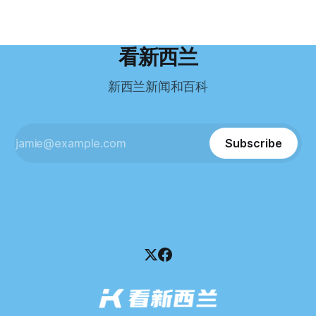
国医生移居新西兰的聚
度远超自己当初的想象。 按照规定，申请技术类居留签证，
根据首份清算报告，公司银行账户仅剩84纽币，此外拥有约
需要在雅思考试中取得至少6.5分，或者在其他等效考试中达
8.8万纽币车辆资产，活期账户透支6.7万纽币。 而负债则远远
到类似水平。 这个分数，甚至高于进入奥克兰大学本科课程
超过资产，包括欠税务局约49.3万，欠无担保债权人约50.5万
所需的英语门槛。 De Guzman选择了另一项考试——
纽币，员工索赔金额仍在核算中。 整体债务规模，已经逼近
看新西兰
Pearson Test of English，最终成绩是45分，而申请要求是58
100万纽币。 清算报告明确指出，清算人已多次尝试联系公司
分。 差距不小。
董事——餐厅创始人Maxine Wang，但至今未能取得联系。
新西兰新闻和百科
这导致公司财务记录尚未完全掌握，资产处置是否合理仍待核
查。 清算人表示，预计需要至少6个月时间，来梳理公司账
目，并评估是否存在可以“追回”的资金。 是否存在异常交易仍
需调查。 目前，清算人已向公司会计索取完整财务资料，正
Subscribe
在核查资产出售是否符合市