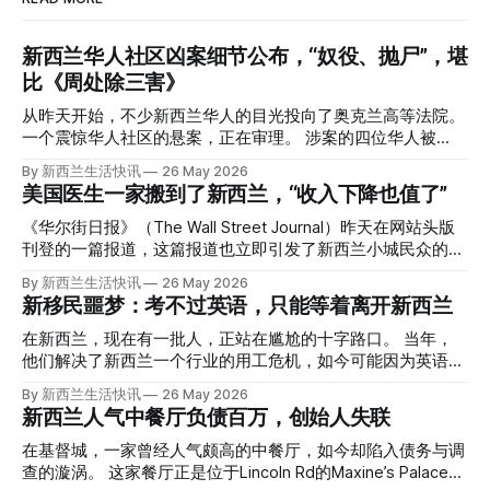
新西兰华人社区凶案细节公布，“奴役、抛尸”，堪
比《周处除三害》
从昨天开始，不少新西兰华人的目光投向了奥克兰高等法院。
一个震惊华人社区的悬案，正在审理。 涉案的四位华人被
告，站在了法庭，被控与一位70岁中国女人的死有关。 事情
By 新西兰生活快讯
26 May 2026
的复杂程度，远超人们的想象。 神秘的黑色塑料袋 先让我们
美国医生一家搬到了新西兰，“收入下降也值了”
回到2024年3月12日。 新西兰一个名叫Paul Middleton的老
人，在奥克兰Gulf Harbour钓鱼时，发现了一个黑色塑料袋，
《华尔街日报》（The Wall Street Journal）昨天在网站头版
里面是一堆衣服。 再扒开衣服，他看到了一只手，一只人
刊登的一篇报道，这篇报道也立即引发了新西兰小城民众的兴
手。 他打了111。 警察带走了尸体，法医打开袋子：尸体被从
趣： “精疲力尽的美国医生，正在离开美国，前往新西兰一座
By 新西兰生活快讯
26 May 2026
腰部对折，黑色胶带缠着头、手腕和身体，整个人被绑成胎儿
偏远小镇。” “精疲力尽的美国医生”搬家新西兰 四年前，在加
新移民噩梦：考不过英语，只能等着离开新西兰
状。 两个10公斤的米袋装满了石头，用胶带死死缠在尸体
州拉霍亚（La Jolla）一家医院担任内科医生的Brandon
上。 死者是亚洲面孔的老年女性，头部、脸、胳膊都有钝器
Williams医生达到了崩溃的边缘。 患者人数激增、医疗人员短
在新西兰，现在有一批人，正站在尴尬的十字路口。 当年，
伤，当时身穿一件“娟燕牌”内衣和黑色长裤。 她是谁？没有人
缺、医疗事故诉讼的威胁，以及对患者无力支付医疗费用的忧
他们解决了新西兰一个行业的用工危机，如今可能因为英语考
知道。新西兰的失踪人口记录里，没有这个人。 这个代号为
虑，种种压力交织，导致他患上了创伤后应激障碍
试，不得不在几年内离开这个国家。 一位移民的无奈感叹：
By 新西兰生活快讯
26 May 2026
Operation Parade的案子，开始调查。 米袋泄露秘密 破案的
（PTSD）。他的其中一位同事甚至因自杀身亡。 他并不想放
“如果我们真能考到那个分数，就不会来开公交车了。” 因为英
新西兰人气中餐厅负债百万，创始人失联
关键，是两个米袋。这两个塑料米袋里装着用来压住尸体的花
弃从医，但他不想再在美国行医了。 于是，他与38岁的妻子
语，他们一直无法上岸 来自菲律宾的Ryan De Guzman，就是
园石头。 每个米袋上都有序列号。 警察一家家查，发现这批
Ellen Williams开始在欧洲寻找更好的选择。 就在那时，他收
这批人中的一员。 2023年，当他看到新西兰招聘海外公交司
在基督城，一家曾经人气颇高的中餐厅，如今却陷入债务与调
米是在奥克兰北岸一家超市卖的。
到了一封来自新西兰医疗招聘人员的信。 “虽然跑到那个‘与世
机的信息时，几乎没有犹豫就提交了申请。 “我听说这里气候
查的漩涡。 这家餐厅正是位于Lincoln Rd的Maxine’s Palace。
隔绝’的地方听起来很疯狂，但我想得越多，就越觉得这很有意