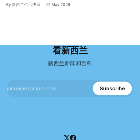
好，工作和生活更平衡。”他说。 他通过中介面试成功，于当
其背后的公司已进入清算程序，债务总额接近100万纽币，而
By 新西兰生活快讯
01 May 2026
义。”现年39岁的加州人Brandon说道。 2024年11月，这家人
年3月抵达奥克兰。 当时心里盘算着：努力工作两年，申请居
引人关注的是——清算人目前无法联系到创始人本人。 今年3
卖掉了房子，搬到了新西兰南岛的海滨小镇提马鲁（Timaru）
留，把家人接过来。 但现实很快打脸。 他是在来到新西兰之
月，新西兰税务局已向高等法院申请，成功将Palace
——一个人口仅几万人的新西兰小城。 如今，这里已成为美
后，才真正意识到——申请永居，还要过英语这一关，而且难
Restaurant Company Ltd（该餐厅背后的公司）强制清算。
国医生移居新西兰的聚
度远超自己当初的想象。 按照规定，申请技术类居留签证，
根据首份清算报告，公司银行账户仅剩84纽币，此外拥有约
需要在雅思考试中取得至少6.5分，或者在其他等效考试中达
8.8万纽币车辆资产，活期账户透支6.7万纽币。 而负债则远远
到类似水平。 这个分数，甚至高于进入奥克兰大学本科课程
超过资产，包括欠税务局约49.3万，欠无担保债权人约50.5万
所需的英语门槛。 De Guzman选择了另一项考试——
纽币，员工索赔金额仍在核算中。 整体债务规模，已经逼近
看新西兰
Pearson Test of English，最终成绩是45分，而申请要求是58
100万纽币。 清算报告明确指出，清算人已多次尝试联系公司
分。 差距不小。
董事——餐厅创始人Maxine Wang，但至今未能取得联系。
新西兰新闻和百科
这导致公司财务记录尚未完全掌握，资产处置是否合理仍待核
查。 清算人表示，预计需要至少6个月时间，来梳理公司账
目，并评估是否存在可以“追回”的资金。 是否存在异常交易仍
需调查。 目前，清算人已向公司会计索取完整财务资料，正
Subscribe
在核查资产出售是否符合市