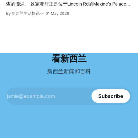
米是在奥克兰北岸一家超市卖的。
到了一封来自新西兰医疗招聘人员的信。 “虽然跑到那个‘与世
机的信息时，几乎没有犹豫就提交了申请。 “我听说这里气候
查的漩涡。 这家餐厅正是位于Lincoln Rd的Maxine’s Palace。
隔绝’的地方听起来很疯狂，但我想得越多，就越觉得这很有意
好，工作和生活更平衡。”他说。 他通过中介面试成功，于当
其背后的公司已进入清算程序，债务总额接近100万纽币，而
By 新西兰生活快讯
01 May 2026
义。”现年39岁的加州人Brandon说道。 2024年11月，这家人
年3月抵达奥克兰。 当时心里盘算着：努力工作两年，申请居
引人关注的是——清算人目前无法联系到创始人本人。 今年3
卖掉了房子，搬到了新西兰南岛的海滨小镇提马鲁（Timaru）
留，把家人接过来。 但现实很快打脸。 他是在来到新西兰之
月，新西兰税务局已向高等法院申请，成功将Palace
——一个人口仅几万人的新西兰小城。 如今，这里已成为美
后，才真正意识到——申请永居，还要过英语这一关，而且难
Restaurant Company Ltd（该餐厅背后的公司）强制清算。
国医生移居新西兰的聚
度远超自己当初的想象。 按照规定，申请技术类居留签证，
根据首份清算报告，公司银行账户仅剩84纽币，此外拥有约
需要在雅思考试中取得至少6.5分，或者在其他等效考试中达
8.8万纽币车辆资产，活期账户透支6.7万纽币。 而负债则远远
到类似水平。 这个分数，甚至高于进入奥克兰大学本科课程
超过资产，包括欠税务局约49.3万，欠无担保债权人约50.5万
所需的英语门槛。 De Guzman选择了另一项考试——
纽币，员工索赔金额仍在核算中。 整体债务规模，已经逼近
看新西兰
Pearson Test of English，最终成绩是45分，而申请要求是58
100万纽币。 清算报告明确指出，清算人已多次尝试联系公司
分。 差距不小。
董事——餐厅创始人Maxine Wang，但至今未能取得联系。
新西兰新闻和百科
这导致公司财务记录尚未完全掌握，资产处置是否合理仍待核
查。 清算人表示，预计需要至少6个月时间，来梳理公司账
目，并评估是否存在可以“追回”的资金。 是否存在异常交易仍
需调查。 目前，清算人已向公司会计索取完整财务资料，正
Subscribe
在核查资产出售是否符合市