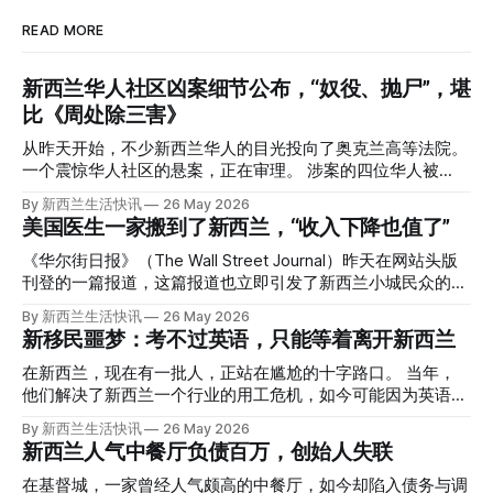
READ MORE
新西兰华人社区凶案细节公布，“奴役、抛尸”，堪
比《周处除三害》
从昨天开始，不少新西兰华人的目光投向了奥克兰高等法院。
一个震惊华人社区的悬案，正在审理。 涉案的四位华人被
告，站在了法庭，被控与一位70岁中国女人的死有关。 事情
By 新西兰生活快讯
26 May 2026
的复杂程度，远超人们的想象。 神秘的黑色塑料袋 先让我们
美国医生一家搬到了新西兰，“收入下降也值了”
回到2024年3月12日。 新西兰一个名叫Paul Middleton的老
人，在奥克兰Gulf Harbour钓鱼时，发现了一个黑色塑料袋，
《华尔街日报》（The Wall Street Journal）昨天在网站头版
里面是一堆衣服。 再扒开衣服，他看到了一只手，一只人
刊登的一篇报道，这篇报道也立即引发了新西兰小城民众的兴
手。 他打了111。 警察带走了尸体，法医打开袋子：尸体被从
趣： “精疲力尽的美国医生，正在离开美国，前往新西兰一座
By 新西兰生活快讯
26 May 2026
腰部对折，黑色胶带缠着头、手腕和身体，整个人被绑成胎儿
偏远小镇。” “精疲力尽的美国医生”搬家新西兰 四年前，在加
新移民噩梦：考不过英语，只能等着离开新西兰
状。 两个10公斤的米袋装满了石头，用胶带死死缠在尸体
州拉霍亚（La Jolla）一家医院担任内科医生的Brandon
上。 死者是亚洲面孔的老年女性，头部、脸、胳膊都有钝器
Williams医生达到了崩溃的边缘。 患者人数激增、医疗人员短
在新西兰，现在有一批人，正站在尴尬的十字路口。 当年，
伤，当时身穿一件“娟燕牌”内衣和黑色长裤。 她是谁？没有人
缺、医疗事故诉讼的威胁，以及对患者无力支付医疗费用的忧
他们解决了新西兰一个行业的用工危机，如今可能因为英语考
知道。新西兰的失踪人口记录里，没有这个人。 这个代号为
虑，种种压力交织，导致他患上了创伤后应激障碍
试，不得不在几年内离开这个国家。 一位移民的无奈感叹：
By 新西兰生活快讯
26 May 2026
Operation Parade的案子，开始调查。 米袋泄露秘密 破案的
（PTSD）。他的其中一位同事甚至因自杀身亡。 他并不想放
“如果我们真能考到那个分数，就不会来开公交车了。” 因为英
新西兰人气中餐厅负债百万，创始人失联
关键，是两个米袋。这两个塑料米袋里装着用来压住尸体的花
弃从医，但他不想再在美国行医了。 于是，他与38岁的妻子
语，他们一直无法上岸 来自菲律宾的Ryan De Guzman，就是
园石头。 每个米袋上都有序列号。 警察一家家查，发现这批
Ellen Williams开始在欧洲寻找更好的选择。 就在那时，他收
这批人中的一员。 2023年，当他看到新西兰招聘海外公交司
在基督城，一家曾经人气颇高的中餐厅，如今却陷入债务与调