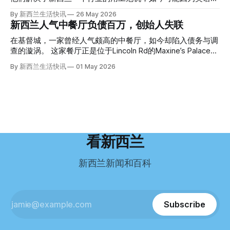
知道。新西兰的失踪人口记录里，没有这个人。 这个代号为
虑，种种压力交织，导致他患上了创伤后应激障碍
试，不得不在几年内离开这个国家。 一位移民的无奈感叹：
By 新西兰生活快讯
26 May 2026
Operation Parade的案子，开始调查。 米袋泄露秘密 破案的
（PTSD）。他的其中一位同事甚至因自杀身亡。 他并不想放
“如果我们真能考到那个分数，就不会来开公交车了。” 因为英
新西兰人气中餐厅负债百万，创始人失联
关键，是两个米袋。这两个塑料米袋里装着用来压住尸体的花
弃从医，但他不想再在美国行医了。 于是，他与38岁的妻子
语，他们一直无法上岸 来自菲律宾的Ryan De Guzman，就是
园石头。 每个米袋上都有序列号。 警察一家家查，发现这批
Ellen Williams开始在欧洲寻找更好的选择。 就在那时，他收
这批人中的一员。 2023年，当他看到新西兰招聘海外公交司
在基督城，一家曾经人气颇高的中餐厅，如今却陷入债务与调
米是在奥克兰北岸一家超市卖的。
到了一封来自新西兰医疗招聘人员的信。 “虽然跑到那个‘与世
机的信息时，几乎没有犹豫就提交了申请。 “我听说这里气候
查的漩涡。 这家餐厅正是位于Lincoln Rd的Maxine’s Palace。
隔绝’的地方听起来很疯狂，但我想得越多，就越觉得这很有意
好，工作和生活更平衡。”他说。 他通过中介面试成功，于当
其背后的公司已进入清算程序，债务总额接近100万纽币，而
By 新西兰生活快讯
01 May 2026
义。”现年39岁的加州人Brandon说道。 2024年11月，这家人
年3月抵达奥克兰。 当时心里盘算着：努力工作两年，申请居
引人关注的是——清算人目前无法联系到创始人本人。 今年3
卖掉了房子，搬到了新西兰南岛的海滨小镇提马鲁（Timaru）
留，把家人接过来。 但现实很快打脸。 他是在来到新西兰之
月，新西兰税务局已向高等法院申请，成功将Palace
——一个人口仅几万人的新西兰小城。 如今，这里已成为美
后，才真正意识到——申请永居，还要过英语这一关，而且难
Restaurant Company Ltd（该餐厅背后的公司）强制清算。
国医生移居新西兰的聚
度远超自己当初的想象。 按照规定，申请技术类居留签证，
根据首份清算报告，公司银行账户仅剩84纽币，此外拥有约
需要在雅思考试中取得至少6.5分，或者在其他等效考试中达
8.8万纽币车辆资产，活期账户透支6.7万纽币。 而负债则远远
到类似水平。 这个分数，甚至高于进入奥克兰大学本科课程
超过资产，包括欠税务局约49.3万，欠无担保债权人约50.5万
所需的英语门槛。 De Guzman选择了另一项考试——
纽币，员工索赔金额仍在核算中。 整体债务规模，已经逼近
看新西兰
Pearson Test of English，最终成绩是45分，而申请要求是58
100万纽币。 清算报告明确指出，清算人已多次尝试联系公司
分。 差距不小。
董事——餐厅创始人Maxine Wang，但至今未能取得联系。
新西兰新闻和百科
这导致公司财务记录尚未完全掌握，资产处置是否合理仍待核
查。 清算人表示，预计需要至少6个月时间，来梳理公司账
目，并评估是否存在可以“追回”的资金。 是否存在异常交易仍
需调查。 目前，清算人已向公司会计索取完整财务资料，正
Subscribe
在核查资产出售是否符合市