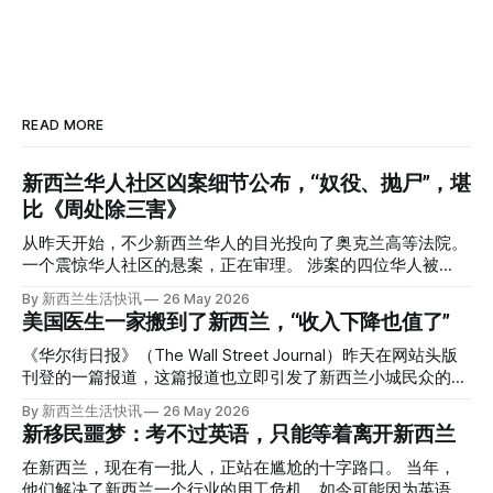
READ MORE
新西兰华人社区凶案细节公布，“奴役、抛尸”，堪
比《周处除三害》
从昨天开始，不少新西兰华人的目光投向了奥克兰高等法院。
一个震惊华人社区的悬案，正在审理。 涉案的四位华人被
告，站在了法庭，被控与一位70岁中国女人的死有关。 事情
By 新西兰生活快讯
26 May 2026
的复杂程度，远超人们的想象。 神秘的黑色塑料袋 先让我们
美国医生一家搬到了新西兰，“收入下降也值了”
回到2024年3月12日。 新西兰一个名叫Paul Middleton的老
人，在奥克兰Gulf Harbour钓鱼时，发现了一个黑色塑料袋，
《华尔街日报》（The Wall Street Journal）昨天在网站头版
里面是一堆衣服。 再扒开衣服，他看到了一只手，一只人
刊登的一篇报道，这篇报道也立即引发了新西兰小城民众的兴
手。 他打了111。 警察带走了尸体，法医打开袋子：尸体被从
趣： “精疲力尽的美国医生，正在离开美国，前往新西兰一座
By 新西兰生活快讯
26 May 2026
腰部对折，黑色胶带缠着头、手腕和身体，整个人被绑成胎儿
偏远小镇。” “精疲力尽的美国医生”搬家新西兰 四年前，在加
新移民噩梦：考不过英语，只能等着离开新西兰
状。 两个10公斤的米袋装满了石头，用胶带死死缠在尸体
州拉霍亚（La Jolla）一家医院担任内科医生的Brandon
上。 死者是亚洲面孔的老年女性，头部、脸、胳膊都有钝器
Williams医生达到了崩溃的边缘。 患者人数激增、医疗人员短
在新西兰，现在有一批人，正站在尴尬的十字路口。 当年，
伤，当时身穿一件“娟燕牌”内衣和黑色长裤。 她是谁？没有人
缺、医疗事故诉讼的威胁，以及对患者无力支付医疗费用的忧
他们解决了新西兰一个行业的用工危机，如今可能因为英语考