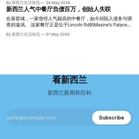
By 新西兰生活快讯
26 May 2026
Operation Parade的案子，开始调查。 米袋泄露秘密 破案的
（PTSD）。他的其中一位同事甚至因自杀身亡。 他并不想放
“如果我们真能考到那个分数，就不会来开公交车了。” 因为英
新西兰人气中餐厅负债百万，创始人失联
关键，是两个米袋。这两个塑料米袋里装着用来压住尸体的花
弃从医，但他不想再在美国行医了。 于是，他与38岁的妻子
语，他们一直无法上岸 来自菲律宾的Ryan De Guzman，就是
园石头。 每个米袋上都有序列号。 警察一家家查，发现这批
Ellen Williams开始在欧洲寻找更好的选择。 就在那时，他收
这批人中的一员。 2023年，当他看到新西兰招聘海外公交司
在基督城，一家曾经人气颇高的中餐厅，如今却陷入债务与调
米是在奥克兰北岸一家超市卖的。
到了一封来自新西兰医疗招聘人员的信。 “虽然跑到那个‘与世
机的信息时，几乎没有犹豫就提交了申请。 “我听说这里气候
查的漩涡。 这家餐厅正是位于Lincoln Rd的Maxine’s Palace。
隔绝’的地方听起来很疯狂，但我想得越多，就越觉得这很有意
好，工作和生活更平衡。”他说。 他通过中介面试成功，于当
其背后的公司已进入清算程序，债务总额接近100万纽币，而
By 新西兰生活快讯
01 May 2026
义。”现年39岁的加州人Brandon说道。 2024年11月，这家人
年3月抵达奥克兰。 当时心里盘算着：努力工作两年，申请居
引人关注的是——清算人目前无法联系到创始人本人。 今年3
卖掉了房子，搬到了新西兰南岛的海滨小镇提马鲁（Timaru）
留，把家人接过来。 但现实很快打脸。 他是在来到新西兰之
月，新西兰税务局已向高等法院申请，成功将Palace
——一个人口仅几万人的新西兰小城。 如今，这里已成为美
后，才真正意识到——申请永居，还要过英语这一关，而且难
Restaurant Company Ltd（该餐厅背后的公司）强制清算。
国医生移居新西兰的聚
度远超自己当初的想象。 按照规定，申请技术类居留签证，
根据首份清算报告，公司银行账户仅剩84纽币，此外拥有约
需要在雅思考试中取得至少6.5分，或者在其他等效考试中达
8.8万纽币车辆资产，活期账户透支6.7万纽币。 而负债则远远
到类似水平。 这个分数，甚至高于进入奥克兰大学本科课程
超过资产，包括欠税务局约49.3万，欠无担保债权人约50.5万
所需的英语门槛。 De Guzman选择了另一项考试——
纽币，员工索赔金额仍在核算中。 整体债务规模，已经逼近
看新西兰
Pearson Test of English，最终成绩是45分，而申请要求是58
100万纽币。 清算报告明确指出，清算人已多次尝试联系公司
分。 差距不小。
董事——餐厅创始人Maxine Wang，但至今未能取得联系。
新西兰新闻和百科
这导致公司财务记录尚未完全掌握，资产处置是否合理仍待核
查。 清算人表示，预计需要至少6个月时间，来梳理公司账
目，并评估是否存在可以“追回”的资金。 是否存在异常交易仍
需调查。 目前，清算人已向公司会计索取完整财务资料，正
Subscribe
在核查资产出售是否符合市