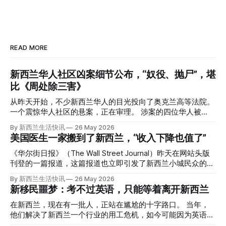
READ MORE
新西兰华人社区凶案细节公布，“奴役、抛尸”，堪
比《周处除三害》
从昨天开始，不少新西兰华人的目光投向了奥克兰高等法院。
一个震惊华人社区的悬案，正在审理。 涉案的四位华人被
告，站在了法庭，被控与一位70岁中国女人的死有关。 事情
By 新西兰生活快讯
26 May 2026
的复杂程度，远超人们的想象。 神秘的黑色塑料袋 先让我们
美国医生一家搬到了新西兰，“收入下降也值了”
回到2024年3月12日。 新西兰一个名叫Paul Middleton的老
人，在奥克兰Gulf Harbour钓鱼时，发现了一个黑色塑料袋，
《华尔街日报》（The Wall Street Journal）昨天在网站头版
里面是一堆衣服。 再扒开衣服，他看到了一只手，一只人
刊登的一篇报道，这篇报道也立即引发了新西兰小城民众的兴
手。 他打了111。 警察带走了尸体，法医打开袋子：尸体被从
趣： “精疲力尽的美国医生，正在离开美国，前往新西兰一座
By 新西兰生活快讯
26 May 2026
腰部对折，黑色胶带缠着头、手腕和身体，整个人被绑成胎儿
偏远小镇。” “精疲力尽的美国医生”搬家新西兰 四年前，在加
新移民噩梦：考不过英语，只能等着离开新西兰
状。 两个10公斤的米袋装满了石头，用胶带死死缠在尸体
州拉霍亚（La Jolla）一家医院担任内科医生的Brandon
上。 死者是亚洲面孔的老年女性，头部、脸、胳膊都有钝器
Williams医生达到了崩溃的边缘。 患者人数激增、医疗人员短
在新西兰，现在有一批人，正站在尴尬的十字路口。 当年，
伤，当时身穿一件“娟燕牌”内衣和黑色长裤。 她是谁？没有人
缺、医疗事故诉讼的威胁，以及对患者无力支付医疗费用的忧
他们解决了新西兰一个行业的用工危机，如今可能因为英语考
知道。新西兰的失踪人口记录里，没有这个人。 这个代号为
虑，种种压力交织，导致他患上了创伤后应激障碍
试，不得不在几年内离开这个国家。 一位移民的无奈感叹：