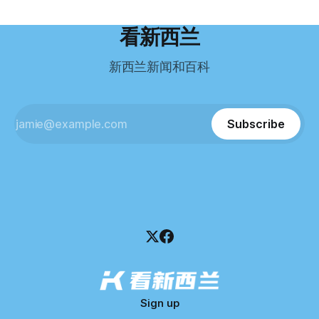
到类似水平。 这个分数，甚至高于进入奥克兰大学本科课程
超过资产，包括欠税务局约49.3万，欠无担保债权人约50.5万
所需的英语门槛。 De Guzman选择了另一项考试——
纽币，员工索赔金额仍在核算中。 整体债务规模，已经逼近
看新西兰
Pearson Test of English，最终成绩是45分，而申请要求是58
100万纽币。 清算报告明确指出，清算人已多次尝试联系公司
分。 差距不小。
董事——餐厅创始人Maxine Wang，但至今未能取得联系。
新西兰新闻和百科
这导致公司财务记录尚未完全掌握，资产处置是否合理仍待核
查。 清算人表示，预计需要至少6个月时间，来梳理公司账
目，并评估是否存在可以“追回”的资金。 是否存在异常交易仍
需调查。 目前，清算人已向公司会计索取完整财务资料，正
Subscribe
在核查资产出售是否符合市
Sign up