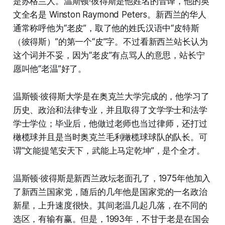
是苏格兰人。温斯顿·彼得斯是他姓名的音译，他的英
文全名是 Winston Raymond Peters。新西兰的华人
通常称呼他为“老皮”，取了他的姓氏汉语中“皮特斯
（彼得斯）”的第一个“皮”字。不过看新西兰站长认为
这个词并不妥，因为“老皮”有点骂人的意思，站长宁
愿叫他“老温”好了。
温斯顿·彼得斯大学是在奥克兰大学完成的，他学习了
历史、政治和法律专业，并且取得了文学学士和法学
学士学位；毕业后，他做过老师也当过律师，还打过
橄榄球并且是当时奥克兰毛利橄榄球球队的队长。可
谓“文能提笔安天下，武能上马定乾坤”，是个全才。
温斯顿·彼得斯是新西兰政坛老面孔了，1975年他加入
了新西兰国家党，随后的几年他是国家党的一名政治
新星，上升速度很快。其间老温几起几落，在不同的
选区，有输有赢。但是，1993年，不甘于老是在国会