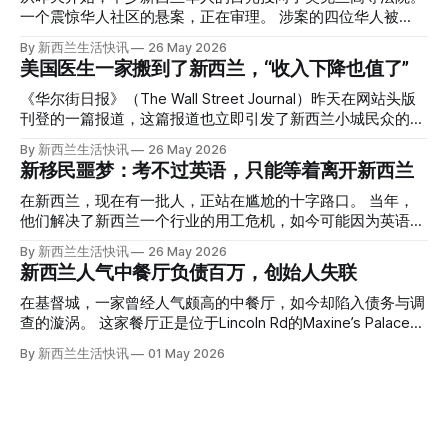
一个震惊华人社区的悬案，正在审理。 涉案的四位华人被
告，站在了法庭，被控与一位70岁中国女人的死有关。 事情
By 新西兰生活快讯
26 May 2026
的复杂程度，远超人们的想象。 神秘的黑色塑料袋 先让我们
美国医生一家搬到了新西兰，“收入下降也值了”
回到2024年3月12日。 新西兰一个名叫Paul Middleton的老
人，在奥克兰Gulf Harbour钓鱼时，发现了一个黑色塑料袋，
《华尔街日报》（The Wall Street Journal）昨天在网站头版
里面是一堆衣服。 再扒开衣服，他看到了一只手，一只人
刊登的一篇报道，这篇报道也立即引发了新西兰小城民众的兴
手。 他打了111。 警察带走了尸体，法医打开袋子：尸体被从
趣： “精疲力尽的美国医生，正在离开美国，前往新西兰一座
By 新西兰生活快讯
26 May 2026
腰部对折，黑色胶带缠着头、手腕和身体，整个人被绑成胎儿
偏远小镇。” “精疲力尽的美国医生”搬家新西兰 四年前，在加
新移民噩梦：考不过英语，只能等着离开新西兰
状。 两个10公斤的米袋装满了石头，用胶带死死缠在尸体
州拉霍亚（La Jolla）一家医院担任内科医生的Brandon
上。 死者是亚洲面孔的老年女性，头部、脸、胳膊都有钝器
Williams医生达到了崩溃的边缘。 患者人数激增、医疗人员短
在新西兰，现在有一批人，正站在尴尬的十字路口。 当年，
伤，当时身穿一件“娟燕牌”内衣和黑色长裤。 她是谁？没有人
缺、医疗事故诉讼的威胁，以及对患者无力支付医疗费用的忧
他们解决了新西兰一个行业的用工危机，如今可能因为英语考
知道。新西兰的失踪人口记录里，没有这个人。 这个代号为
虑，种种压力交织，导致他患上了创伤后应激障碍
试，不得不在几年内离开这个国家。 一位移民的无奈感叹：
By 新西兰生活快讯
26 May 2026
Operation Parade的案子，开始调查。 米袋泄露秘密 破案的
（PTSD）。他的其中一位同事甚至因自杀身亡。 他并不想放
“如果我们真能考到那个分数，就不会来开公交车了。” 因为英
新西兰人气中餐厅负债百万，创始人失联
关键，是两个米袋。这两个塑料米袋里装着用来压住尸体的花
弃从医，但他不想再在美国行医了。 于是，他与38岁的妻子
语，他们一直无法上岸 来自菲律宾的Ryan De Guzman，就是
园石头。 每个米袋上都有序列号。 警察一家家查，发现这批
Ellen Williams开始在欧洲寻找更好的选择。 就在那时，他收
这批人中的一员。 2023年，当他看到新西兰招聘海外公交司
在基督城，一家曾经人气颇高的中餐厅，如今却陷入债务与调
米是在奥克兰北岸一家超市卖的。
到了一封来自新西兰医疗招聘人员的信。 “虽然跑到那个‘与世
机的信息时，几乎没有犹豫就提交了申请。 “我听说这里气候
查的漩涡。 这家餐厅正是位于Lincoln Rd的Maxine’s Palace。
隔绝’的地方听起来很疯狂，但我想得越多，就越觉得这很有意
好，工作和生活更平衡。”他说。 他通过中介面试成功，于当
其背后的公司已进入清算程序，债务总额接近100万纽币，而
By 新西兰生活快讯
01 May 2026
义。”现年39岁的加州人Brandon说道。 2024年11月，这家人
年3月抵达奥克兰。 当时心里盘算着：努力工作两年，申请居
引人关注的是——清算人目前无法联系到创始人本人。 今年3
卖掉了房子，搬到了新西兰南岛的海滨小镇提马鲁（Timaru）
留，把家人接过来。 但现实很快打脸。 他是在来到新西兰之
月，新西兰税务局已向高等法院申请，成功将Palace
——一个人口仅几万人的新西兰小城。 如今，这里已成为美
后，才真正意识到——申请永居，还要过英语这一关，而且难
Restaurant Company Ltd（该餐厅背后的公司）强制清算。
国医生移居新西兰的聚
度远超自己当初的想象。 按照规定，申请技术类居留签证，
根据首份清算报告，公司银行账户仅剩84纽币，此外拥有约
需要在雅思考试中取得至少6.5分，或者在其他等效考试中达
8.8万纽币车辆资产，活期账户透支6.7万纽币。 而负债则远远