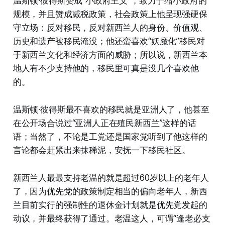
温斯顿·彼得斯赞成“小政府主义”，致力于缩小政府的
规模，并且赞成减税政策，社会政策上他呈现强硬保
守立场：反对移民，反对新西兰人的身份、价值观、
历史和遗产被移民淹没；他还蛮喜欢“妖魔化”移民对
于新西兰文化和经济方面的威胁；所以说，新西兰本
地人有不少支持他的，移民里可真是没几个喜欢他
的。
温斯顿·彼得斯最不喜欢的移民就是亚洲人了，他甚至
在公开场合说过“亚洲人正在殖民新西兰”这样的话
语；当然了，不论是工党还是国家党听到了他这样的
言论都会赶紧出来抹稀泥，安抚一下移民社区。
新西兰人最最支持老温的就是超过60岁以上的老年人
了，因为优先党的政策制定相当的偏向老年人，新西
兰目前实行的强制性的退休金计划就是优先党发起的
动议，并最终获得了通过。老温这人，可谓“逢老必支