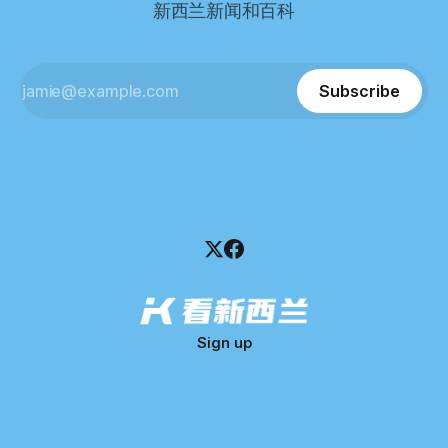
新西兰新闻和百科
这导致公司财务记录尚未完全掌握，资产处置是否合理仍待核
查。 清算人表示，预计需要至少6个月时间，来梳理公司账
目，并评估是否存在可以“追回”的资金。 是否存在异常交易仍
需调查。 目前，清算人已向公司会计索取完整财务资料，正
Subscribe
在核查资产出售是否符合市
Sign up