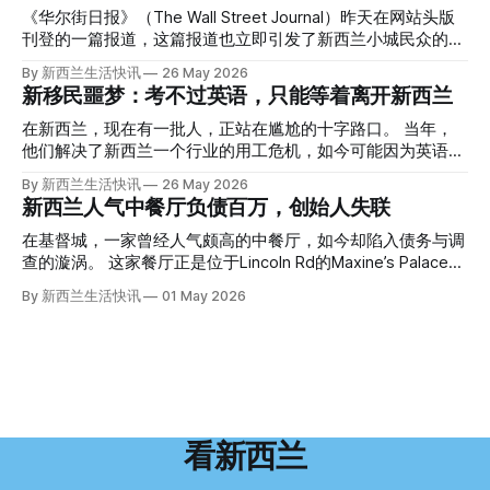
人，在奥克兰Gulf Harbour钓鱼时，发现了一个黑色塑料袋，
《华尔街日报》（The Wall Street Journal）昨天在网站头版
里面是一堆衣服。 再扒开衣服，他看到了一只手，一只人
刊登的一篇报道，这篇报道也立即引发了新西兰小城民众的兴
手。 他打了111。 警察带走了尸体，法医打开袋子：尸体被从
趣： “精疲力尽的美国医生，正在离开美国，前往新西兰一座
By 新西兰生活快讯
26 May 2026
腰部对折，黑色胶带缠着头、手腕和身体，整个人被绑成胎儿
偏远小镇。” “精疲力尽的美国医生”搬家新西兰 四年前，在加
新移民噩梦：考不过英语，只能等着离开新西兰
状。 两个10公斤的米袋装满了石头，用胶带死死缠在尸体
州拉霍亚（La Jolla）一家医院担任内科医生的Brandon
上。 死者是亚洲面孔的老年女性，头部、脸、胳膊都有钝器
Williams医生达到了崩溃的边缘。 患者人数激增、医疗人员短
在新西兰，现在有一批人，正站在尴尬的十字路口。 当年，
伤，当时身穿一件“娟燕牌”内衣和黑色长裤。 她是谁？没有人
缺、医疗事故诉讼的威胁，以及对患者无力支付医疗费用的忧
他们解决了新西兰一个行业的用工危机，如今可能因为英语考
知道。新西兰的失踪人口记录里，没有这个人。 这个代号为
虑，种种压力交织，导致他患上了创伤后应激障碍
试，不得不在几年内离开这个国家。 一位移民的无奈感叹：
By 新西兰生活快讯
26 May 2026
Operation Parade的案子，开始调查。 米袋泄露秘密 破案的
（PTSD）。他的其中一位同事甚至因自杀身亡。 他并不想放
“如果我们真能考到那个分数，就不会来开公交车了。” 因为英
新西兰人气中餐厅负债百万，创始人失联
关键，是两个米袋。这两个塑料米袋里装着用来压住尸体的花
弃从医，但他不想再在美国行医了。 于是，他与38岁的妻子
语，他们一直无法上岸 来自菲律宾的Ryan De Guzman，就是
园石头。 每个米袋上都有序列号。 警察一家家查，发现这批
Ellen Williams开始在欧洲寻找更好的选择。 就在那时，他收
这批人中的一员。 2023年，当他看到新西兰招聘海外公交司
在基督城，一家曾经人气颇高的中餐厅，如今却陷入债务与调
米是在奥克兰北岸一家超市卖的。
到了一封来自新西兰医疗招聘人员的信。 “虽然跑到那个‘与世
机的信息时，几乎没有犹豫就提交了申请。 “我听说这里气候
查的漩涡。 这家餐厅正是位于Lincoln Rd的Maxine’s Palace。
隔绝’的地方听起来很疯狂，但我想得越多，就越觉得这很有意
好，工作和生活更平衡。”他说。 他通过中介面试成功，于当
其背后的公司已进入清算程序，债务总额接近100万纽币，而
By 新西兰生活快讯
01 May 2026
义。”现年39岁的加州人Brandon说道。 2024年11月，这家人
年3月抵达奥克兰。 当时心里盘算着：努力工作两年，申请居
引人关注的是——清算人目前无法联系到创始人本人。 今年3
卖掉了房子，搬到了新西兰南岛的海滨小镇提马鲁（Timaru）
留，把家人接过来。 但现实很快打脸。 他是在来到新西兰之
月，新西兰税务局已向高等法院申请，成功将Palace
——一个人口仅几万人的新西兰小城。 如今，这里已成为美
后，才真正意识到——申请永居，还要过英语这一关，而且难
Restaurant Company Ltd（该餐厅背后的公司）强制清算。
国医生移居新西兰的聚
度远超自己当初的想象。 按照规定，申请技术类居留签证，
根据首份清算报告，公司银行账户仅剩84纽币，此外拥有约
需要在雅思考试中取得至少6.5分，或者在其他等效考试中达
8.8万纽币车辆资产，活期账户透支6.7万纽币。 而负债则远远
到类似水平。 这个分数，甚至高于进入奥克兰大学本科课程
超过资产，包括欠税务局约49.3万，欠无担保债权人约50.5万
所需的英语门槛。 De Guzman选择了另一项考试——
纽币，员工索赔金额仍在核算中。 整体债务规模，已经逼近
看新西兰
Pearson Test of English，最终成绩是45分，而申请要求是58
100万纽币。 清算报告明确指出，清算人已多次尝试联系公司
分。 差距不小。
董事——餐厅创始人Maxine Wang，但至今未能取得联系。