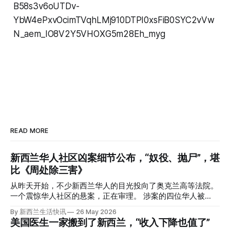
B58s3v6oUTDv-
YbW4ePxvOcimTVqhLMj910DTPI0xsFiB0SYC2vVw
N_aem_IO8V2Y5VHOXG5m28Eh_myg
READ MORE
新西兰华人社区凶案细节公布，“奴役、抛尸”，堪
比《周处除三害》
从昨天开始，不少新西兰华人的目光投向了奥克兰高等法院。
一个震惊华人社区的悬案，正在审理。 涉案的四位华人被
告，站在了法庭，被控与一位70岁中国女人的死有关。 事情
By 新西兰生活快讯
26 May 2026
的复杂程度，远超人们的想象。 神秘的黑色塑料袋 先让我们
美国医生一家搬到了新西兰，“收入下降也值了”
回到2024年3月12日。 新西兰一个名叫Paul Middleton的老