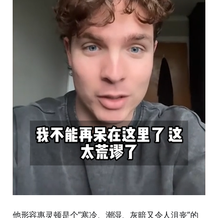
他形容惠灵顿是个“寒冷、潮湿、灰暗又令人沮丧”的