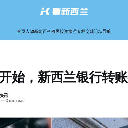
首页
人物
新闻
百科
移民
投资
旅游
专栏
交规
论坛
导航
底开始，新西兰银行转
快讯
—
3 min read