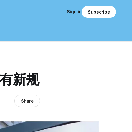
Sign in
Subscribe
账有新规
Share