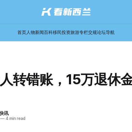
首页
人物
新闻
百科
移民
投资
旅游
专栏
交规
论坛
导航
人转错账，15万退休
快讯
—
4 min read