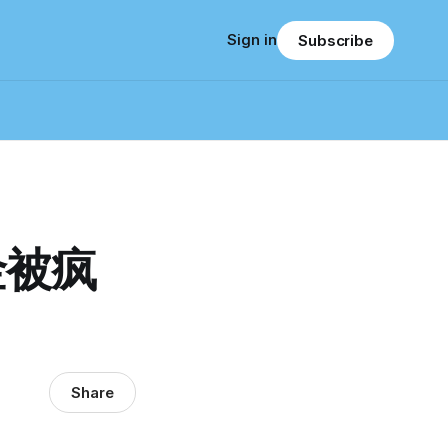
Sign in
Subscribe
金被疯
Share