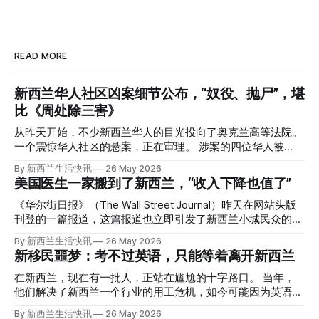
READ MORE
新西兰华人社区凶案细节公布，“奴役、抛尸”，堪
比《周处除三害》
从昨天开始，不少新西兰华人的目光投向了奥克兰高等法院。
一个震惊华人社区的悬案，正在审理。 涉案的四位华人被
告，站在了法庭，被控与一位70岁中国女人的死有关。 事情
By 新西兰生活快讯
26 May 2026
的复杂程度，远超人们的想象。 神秘的黑色塑料袋 先让我们
美国医生一家搬到了新西兰，“收入下降也值了”
回到2024年3月12日。 新西兰一个名叫Paul Middleton的老
人，在奥克兰Gulf Harbour钓鱼时，发现了一个黑色塑料袋，
《华尔街日报》（The Wall Street Journal）昨天在网站头版
里面是一堆衣服。 再扒开衣服，他看到了一只手，一只人
刊登的一篇报道，这篇报道也立即引发了新西兰小城民众的兴
手。 他打了111。 警察带走了尸体，法医打开袋子：尸体被从
趣： “精疲力尽的美国医生，正在离开美国，前往新西兰一座
By 新西兰生活快讯
26 May 2026
腰部对折，黑色胶带缠着头、手腕和身体，整个人被绑成胎儿
偏远小镇。” “精疲力尽的美国医生”搬家新西兰 四年前，在加
新移民噩梦：考不过英语，只能等着离开新西兰
状。 两个10公斤的米袋装满了石头，用胶带死死缠在尸体
州拉霍亚（La Jolla）一家医院担任内科医生的Brandon
上。 死者是亚洲面孔的老年女性，头部、脸、胳膊都有钝器
Williams医生达到了崩溃的边缘。 患者人数激增、医疗人员短
在新西兰，现在有一批人，正站在尴尬的十字路口。 当年，
伤，当时身穿一件“娟燕牌”内衣和黑色长裤。 她是谁？没有人
缺、医疗事故诉讼的威胁，以及对患者无力支付医疗费用的忧
他们解决了新西兰一个行业的用工危机，如今可能因为英语考
知道。新西兰的失踪人口记录里，没有这个人。 这个代号为
虑，种种压力交织，导致他患上了创伤后应激障碍
试，不得不在几年内离开这个国家。 一位移民的无奈感叹：
By 新西兰生活快讯
26 May 2026
Operation Parade的案子，开始调查。 米袋泄露秘密 破案的