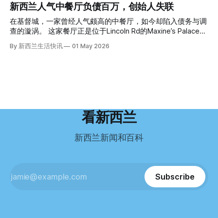
（PTSD）。他的其中一位同事甚至因自杀身亡。 他并不想放
“如果我们真能考到那个分数，就不会来开公交车了。” 因为英
新西兰人气中餐厅负债百万，创始人失联
关键，是两个米袋。这两个塑料米袋里装着用来压住尸体的花
弃从医，但他不想再在美国行医了。 于是，他与38岁的妻子
语，他们一直无法上岸 来自菲律宾的Ryan De Guzman，就是
园石头。 每个米袋上都有序列号。 警察一家家查，发现这批
Ellen Williams开始在欧洲寻找更好的选择。 就在那时，他收
这批人中的一员。 2023年，当他看到新西兰招聘海外公交司
在基督城，一家曾经人气颇高的中餐厅，如今却陷入债务与调
米是在奥克兰北岸一家超市卖的。
到了一封来自新西兰医疗招聘人员的信。 “虽然跑到那个‘与世
机的信息时，几乎没有犹豫就提交了申请。 “我听说这里气候
查的漩涡。 这家餐厅正是位于Lincoln Rd的Maxine’s Palace。
隔绝’的地方听起来很疯狂，但我想得越多，就越觉得这很有意
好，工作和生活更平衡。”他说。 他通过中介面试成功，于当
其背后的公司已进入清算程序，债务总额接近100万纽币，而
By 新西兰生活快讯
01 May 2026
义。”现年39岁的加州人Brandon说道。 2024年11月，这家人
年3月抵达奥克兰。 当时心里盘算着：努力工作两年，申请居
引人关注的是——清算人目前无法联系到创始人本人。 今年3
卖掉了房子，搬到了新西兰南岛的海滨小镇提马鲁（Timaru）
留，把家人接过来。 但现实很快打脸。 他是在来到新西兰之
月，新西兰税务局已向高等法院申请，成功将Palace
——一个人口仅几万人的新西兰小城。 如今，这里已成为美
后，才真正意识到——申请永居，还要过英语这一关，而且难
Restaurant Company Ltd（该餐厅背后的公司）强制清算。
国医生移居新西兰的聚
度远超自己当初的想象。 按照规定，申请技术类居留签证，
根据首份清算报告，公司银行账户仅剩84纽币，此外拥有约
需要在雅思考试中取得至少6.5分，或者在其他等效考试中达
8.8万纽币车辆资产，活期账户透支6.7万纽币。 而负债则远远
到类似水平。 这个分数，甚至高于进入奥克兰大学本科课程
超过资产，包括欠税务局约49.3万，欠无担保债权人约50.5万
所需的英语门槛。 De Guzman选择了另一项考试——
纽币，员工索赔金额仍在核算中。 整体债务规模，已经逼近
看新西兰
Pearson Test of English，最终成绩是45分，而申请要求是58
100万纽币。 清算报告明确指出，清算人已多次尝试联系公司
分。 差距不小。
董事——餐厅创始人Maxine Wang，但至今未能取得联系。
新西兰新闻和百科
这导致公司财务记录尚未完全掌握，资产处置是否合理仍待核
查。 清算人表示，预计需要至少6个月时间，来梳理公司账
目，并评估是否存在可以“追回”的资金。 是否存在异常交易仍
需调查。 目前，清算人已向公司会计索取完整财务资料，正
Subscribe
在核查资产出售是否符合市