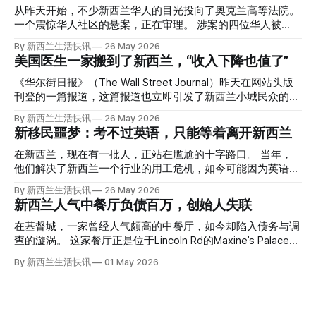
从昨天开始，不少新西兰华人的目光投向了奥克兰高等法院。
一个震惊华人社区的悬案，正在审理。 涉案的四位华人被
告，站在了法庭，被控与一位70岁中国女人的死有关。 事情
By 新西兰生活快讯
26 May 2026
的复杂程度，远超人们的想象。 神秘的黑色塑料袋 先让我们
美国医生一家搬到了新西兰，“收入下降也值了”
回到2024年3月12日。 新西兰一个名叫Paul Middleton的老
人，在奥克兰Gulf Harbour钓鱼时，发现了一个黑色塑料袋，
《华尔街日报》（The Wall Street Journal）昨天在网站头版
里面是一堆衣服。 再扒开衣服，他看到了一只手，一只人
刊登的一篇报道，这篇报道也立即引发了新西兰小城民众的兴
手。 他打了111。 警察带走了尸体，法医打开袋子：尸体被从
趣： “精疲力尽的美国医生，正在离开美国，前往新西兰一座
By 新西兰生活快讯
26 May 2026
腰部对折，黑色胶带缠着头、手腕和身体，整个人被绑成胎儿
偏远小镇。” “精疲力尽的美国医生”搬家新西兰 四年前，在加
新移民噩梦：考不过英语，只能等着离开新西兰
状。 两个10公斤的米袋装满了石头，用胶带死死缠在尸体
州拉霍亚（La Jolla）一家医院担任内科医生的Brandon
上。 死者是亚洲面孔的老年女性，头部、脸、胳膊都有钝器
Williams医生达到了崩溃的边缘。 患者人数激增、医疗人员短
在新西兰，现在有一批人，正站在尴尬的十字路口。 当年，
伤，当时身穿一件“娟燕牌”内衣和黑色长裤。 她是谁？没有人
缺、医疗事故诉讼的威胁，以及对患者无力支付医疗费用的忧
他们解决了新西兰一个行业的用工危机，如今可能因为英语考
知道。新西兰的失踪人口记录里，没有这个人。 这个代号为
虑，种种压力交织，导致他患上了创伤后应激障碍
试，不得不在几年内离开这个国家。 一位移民的无奈感叹：
By 新西兰生活快讯
26 May 2026
Operation Parade的案子，开始调查。 米袋泄露秘密 破案的
（PTSD）。他的其中一位同事甚至因自杀身亡。 他并不想放
“如果我们真能考到那个分数，就不会来开公交车了。” 因为英
新西兰人气中餐厅负债百万，创始人失联
关键，是两个米袋。这两个塑料米袋里装着用来压住尸体的花
弃从医，但他不想再在美国行医了。 于是，他与38岁的妻子
语，他们一直无法上岸 来自菲律宾的Ryan De Guzman，就是
园石头。 每个米袋上都有序列号。 警察一家家查，发现这批
Ellen Williams开始在欧洲寻找更好的选择。 就在那时，他收
这批人中的一员。 2023年，当他看到新西兰招聘海外公交司
在基督城，一家曾经人气颇高的中餐厅，如今却陷入债务与调
米是在奥克兰北岸一家超市卖的。
到了一封来自新西兰医疗招聘人员的信。 “虽然跑到那个‘与世
机的信息时，几乎没有犹豫就提交了申请。 “我听说这里气候
查的漩涡。 这家餐厅正是位于Lincoln Rd的Maxine’s Palace。
隔绝’的地方听起来很疯狂，但我想得越多，就越觉得这很有意
好，工作和生活更平衡。”他说。 他通过中介面试成功，于当
其背后的公司已进入清算程序，债务总额接近100万纽币，而
By 新西兰生活快讯
01 May 2026
义。”现年39岁的加州人Brandon说道。 2024年11月，这家人
年3月抵达奥克兰。 当时心里盘算着：努力工作两年，申请居
引人关注的是——清算人目前无法联系到创始人本人。 今年3
卖掉了房子，搬到了新西兰南岛的海滨小镇提马鲁（Timaru）
留，把家人接过来。 但现实很快打脸。 他是在来到新西兰之
月，新西兰税务局已向高等法院申请，成功将Palace
——一个人口仅几万人的新西兰小城。 如今，这里已成为美
后，才真正意识到——申请永居，还要过英语这一关，而且难
Restaurant Company Ltd（该餐厅背后的公司）强制清算。
国医生移居新西兰的聚
度远超自己当初的想象。 按照规定，申请技术类居留签证，
根据首份清算报告，公司银行账户仅剩84纽币，此外拥有约