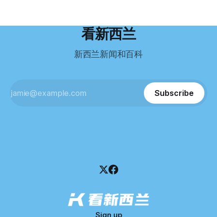
需要在雅思考试中取得至少6.5分，或者在其他等效考试中达
8.8万纽币车辆资产，活期账户透支6.7万纽币。 而负债则远远
到类似水平。 这个分数，甚至高于进入奥克兰大学本科课程
超过资产，包括欠税务局约49.3万，欠无担保债权人约50.5万
所需的英语门槛。 De Guzman选择了另一项考试——
纽币，员工索赔金额仍在核算中。 整体债务规模，已经逼近
看新西兰
Pearson Test of English，最终成绩是45分，而申请要求是58
100万纽币。 清算报告明确指出，清算人已多次尝试联系公司
分。 差距不小。
董事——餐厅创始人Maxine Wang，但至今未能取得联系。
新西兰新闻和百科
这导致公司财务记录尚未完全掌握，资产处置是否合理仍待核
查。 清算人表示，预计需要至少6个月时间，来梳理公司账
目，并评估是否存在可以“追回”的资金。 是否存在异常交易仍
需调查。 目前，清算人已向公司会计索取完整财务资料，正
Subscribe
在核查资产出售是否符合市
Sign up