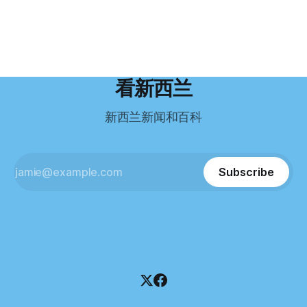
卖掉了房子，搬到了新西兰南岛的海滨小镇提马鲁（Timaru）
留，把家人接过来。 但现实很快打脸。 他是在来到新西兰之
月，新西兰税务局已向高等法院申请，成功将Palace
——一个人口仅几万人的新西兰小城。 如今，这里已成为美
后，才真正意识到——申请永居，还要过英语这一关，而且难
Restaurant Company Ltd（该餐厅背后的公司）强制清算。
国医生移居新西兰的聚
度远超自己当初的想象。 按照规定，申请技术类居留签证，
根据首份清算报告，公司银行账户仅剩84纽币，此外拥有约
需要在雅思考试中取得至少6.5分，或者在其他等效考试中达
8.8万纽币车辆资产，活期账户透支6.7万纽币。 而负债则远远
到类似水平。 这个分数，甚至高于进入奥克兰大学本科课程
超过资产，包括欠税务局约49.3万，欠无担保债权人约50.5万
所需的英语门槛。 De Guzman选择了另一项考试——
纽币，员工索赔金额仍在核算中。 整体债务规模，已经逼近
看新西兰
Pearson Test of English，最终成绩是45分，而申请要求是58
100万纽币。 清算报告明确指出，清算人已多次尝试联系公司
分。 差距不小。
董事——餐厅创始人Maxine Wang，但至今未能取得联系。
新西兰新闻和百科
这导致公司财务记录尚未完全掌握，资产处置是否合理仍待核
查。 清算人表示，预计需要至少6个月时间，来梳理公司账
目，并评估是否存在可以“追回”的资金。 是否存在异常交易仍
需调查。 目前，清算人已向公司会计索取完整财务资料，正
Subscribe
在核查资产出售是否符合市