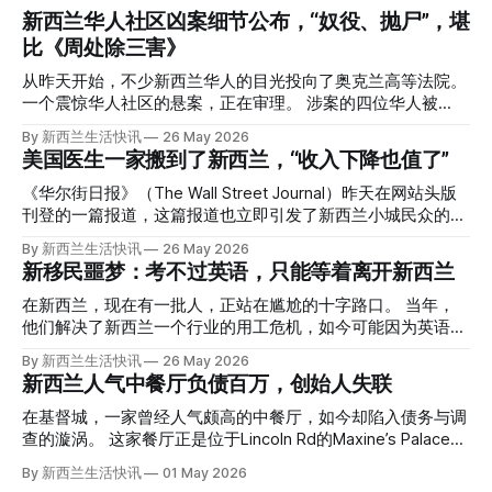
新西兰华人社区凶案细节公布，“奴役、抛尸”，堪
比《周处除三害》
从昨天开始，不少新西兰华人的目光投向了奥克兰高等法院。
一个震惊华人社区的悬案，正在审理。 涉案的四位华人被
告，站在了法庭，被控与一位70岁中国女人的死有关。 事情
By 新西兰生活快讯
26 May 2026
的复杂程度，远超人们的想象。 神秘的黑色塑料袋 先让我们
美国医生一家搬到了新西兰，“收入下降也值了”
回到2024年3月12日。 新西兰一个名叫Paul Middleton的老
人，在奥克兰Gulf Harbour钓鱼时，发现了一个黑色塑料袋，
《华尔街日报》（The Wall Street Journal）昨天在网站头版
里面是一堆衣服。 再扒开衣服，他看到了一只手，一只人
刊登的一篇报道，这篇报道也立即引发了新西兰小城民众的兴
手。 他打了111。 警察带走了尸体，法医打开袋子：尸体被从
趣： “精疲力尽的美国医生，正在离开美国，前往新西兰一座
By 新西兰生活快讯
26 May 2026
腰部对折，黑色胶带缠着头、手腕和身体，整个人被绑成胎儿
偏远小镇。” “精疲力尽的美国医生”搬家新西兰 四年前，在加
新移民噩梦：考不过英语，只能等着离开新西兰
状。 两个10公斤的米袋装满了石头，用胶带死死缠在尸体
州拉霍亚（La Jolla）一家医院担任内科医生的Brandon
上。 死者是亚洲面孔的老年女性，头部、脸、胳膊都有钝器
Williams医生达到了崩溃的边缘。 患者人数激增、医疗人员短
在新西兰，现在有一批人，正站在尴尬的十字路口。 当年，
伤，当时身穿一件“娟燕牌”内衣和黑色长裤。 她是谁？没有人
缺、医疗事故诉讼的威胁，以及对患者无力支付医疗费用的忧
他们解决了新西兰一个行业的用工危机，如今可能因为英语考
知道。新西兰的失踪人口记录里，没有这个人。 这个代号为
虑，种种压力交织，导致他患上了创伤后应激障碍
试，不得不在几年内离开这个国家。 一位移民的无奈感叹：
By 新西兰生活快讯
26 May 2026
Operation Parade的案子，开始调查。 米袋泄露秘密 破案的
（PTSD）。他的其中一位同事甚至因自杀身亡。 他并不想放
“如果我们真能考到那个分数，就不会来开公交车了。” 因为英
新西兰人气中餐厅负债百万，创始人失联
关键，是两个米袋。这两个塑料米袋里装着用来压住尸体的花
弃从医，但他不想再在美国行医了。 于是，他与38岁的妻子
语，他们一直无法上岸 来自菲律宾的Ryan De Guzman，就是
园石头。 每个米袋上都有序列号。 警察一家家查，发现这批
Ellen Williams开始在欧洲寻找更好的选择。 就在那时，他收
这批人中的一员。 2023年，当他看到新西兰招聘海外公交司
在基督城，一家曾经人气颇高的中餐厅，如今却陷入债务与调
米是在奥克兰北岸一家超市卖的。
到了一封来自新西兰医疗招聘人员的信。 “虽然跑到那个‘与世
机的信息时，几乎没有犹豫就提交了申请。 “我听说这里气候
查的漩涡。 这家餐厅正是位于Lincoln Rd的Maxine’s Palace。
隔绝’的地方听起来很疯狂，但我想得越多，就越觉得这很有意
好，工作和生活更平衡。”他说。 他通过中介面试成功，于当
其背后的公司已进入清算程序，债务总额接近100万纽币，而
By 新西兰生活快讯
01 May 2026
义。”现年39岁的加州人Brandon说道。 2024年11月，这家人
年3月抵达奥克兰。 当时心里盘算着：努力工作两年，申请居
引人关注的是——清算人目前无法联系到创始人本人。 今年3