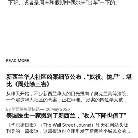
下班、或者是周末和假期中偶尔来“出车”一下的。
READ MORE
新西兰华人社区凶案细节公布，“奴役、抛尸”，堪
比《周处除三害》
从昨天开始，不少新西兰华人的目光投向了奥克兰高等法院。
一个震惊华人社区的悬案，正在审理。 涉案的四位华人被
告，站在了法庭，被控与一位70岁中国女人的死有关。 事情
By 新西兰生活快讯
26 May 2026
的复杂程度，远超人们的想象。 神秘的黑色塑料袋 先让我们
美国医生一家搬到了新西兰，“收入下降也值了”
回到2024年3月12日。 新西兰一个名叫Paul Middleton的老
人，在奥克兰Gulf Harbour钓鱼时，发现了一个黑色塑料袋，
《华尔街日报》（The Wall Street Journal）昨天在网站头版
里面是一堆衣服。 再扒开衣服，他看到了一只手，一只人
刊登的一篇报道，这篇报道也立即引发了新西兰小城民众的兴
手。 他打了111。 警察带走了尸体，法医打开袋子：尸体被从
趣： “精疲力尽的美国医生，正在离开美国，前往新西兰一座