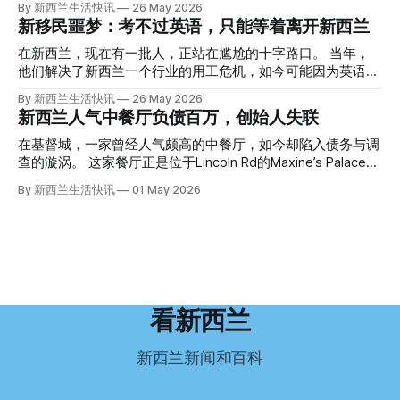
By 新西兰生活快讯
26 May 2026
腰部对折，黑色胶带缠着头、手腕和身体，整个人被绑成胎儿
偏远小镇。” “精疲力尽的美国医生”搬家新西兰 四年前，在加
新移民噩梦：考不过英语，只能等着离开新西兰
状。 两个10公斤的米袋装满了石头，用胶带死死缠在尸体
州拉霍亚（La Jolla）一家医院担任内科医生的Brandon
上。 死者是亚洲面孔的老年女性，头部、脸、胳膊都有钝器
Williams医生达到了崩溃的边缘。 患者人数激增、医疗人员短
在新西兰，现在有一批人，正站在尴尬的十字路口。 当年，
伤，当时身穿一件“娟燕牌”内衣和黑色长裤。 她是谁？没有人
缺、医疗事故诉讼的威胁，以及对患者无力支付医疗费用的忧
他们解决了新西兰一个行业的用工危机，如今可能因为英语考
知道。新西兰的失踪人口记录里，没有这个人。 这个代号为
虑，种种压力交织，导致他患上了创伤后应激障碍
试，不得不在几年内离开这个国家。 一位移民的无奈感叹：
By 新西兰生活快讯
26 May 2026
Operation Parade的案子，开始调查。 米袋泄露秘密 破案的
（PTSD）。他的其中一位同事甚至因自杀身亡。 他并不想放
“如果我们真能考到那个分数，就不会来开公交车了。” 因为英
新西兰人气中餐厅负债百万，创始人失联
关键，是两个米袋。这两个塑料米袋里装着用来压住尸体的花
弃从医，但他不想再在美国行医了。 于是，他与38岁的妻子
语，他们一直无法上岸 来自菲律宾的Ryan De Guzman，就是
园石头。 每个米袋上都有序列号。 警察一家家查，发现这批
Ellen Williams开始在欧洲寻找更好的选择。 就在那时，他收
这批人中的一员。 2023年，当他看到新西兰招聘海外公交司
在基督城，一家曾经人气颇高的中餐厅，如今却陷入债务与调
米是在奥克兰北岸一家超市卖的。
到了一封来自新西兰医疗招聘人员的信。 “虽然跑到那个‘与世
机的信息时，几乎没有犹豫就提交了申请。 “我听说这里气候
查的漩涡。 这家餐厅正是位于Lincoln Rd的Maxine’s Palace。
隔绝’的地方听起来很疯狂，但我想得越多，就越觉得这很有意
好，工作和生活更平衡。”他说。 他通过中介面试成功，于当
其背后的公司已进入清算程序，债务总额接近100万纽币，而
By 新西兰生活快讯
01 May 2026
义。”现年39岁的加州人Brandon说道。 2024年11月，这家人
年3月抵达奥克兰。 当时心里盘算着：努力工作两年，申请居
引人关注的是——清算人目前无法联系到创始人本人。 今年3
卖掉了房子，搬到了新西兰南岛的海滨小镇提马鲁（Timaru）
留，把家人接过来。 但现实很快打脸。 他是在来到新西兰之
月，新西兰税务局已向高等法院申请，成功将Palace
——一个人口仅几万人的新西兰小城。 如今，这里已成为美
后，才真正意识到——申请永居，还要过英语这一关，而且难
Restaurant Company Ltd（该餐厅背后的公司）强制清算。
国医生移居新西兰的聚
度远超自己当初的想象。 按照规定，申请技术类居留签证，
根据首份清算报告，公司银行账户仅剩84纽币，此外拥有约
需要在雅思考试中取得至少6.5分，或者在其他等效考试中达
8.8万纽币车辆资产，活期账户透支6.7万纽币。 而负债则远远
到类似水平。 这个分数，甚至高于进入奥克兰大学本科课程
超过资产，包括欠税务局约49.3万，欠无担保债权人约50.5万
所需的英语门槛。 De Guzman选择了另一项考试——
纽币，员工索赔金额仍在核算中。 整体债务规模，已经逼近
看新西兰
Pearson Test of English，最终成绩是45分，而申请要求是58
100万纽币。 清算报告明确指出，清算人已多次尝试联系公司
分。 差距不小。
董事——餐厅创始人Maxine Wang，但至今未能取得联系。
新西兰新闻和百科
这导致公司财务记录尚未完全掌握，资产处置是否合理仍待核
查。 清算人表示，预计需要至少6个月时间，来梳理公司账
目，并评估是否存在可以“追回”的资金。 是否存在异常交易仍