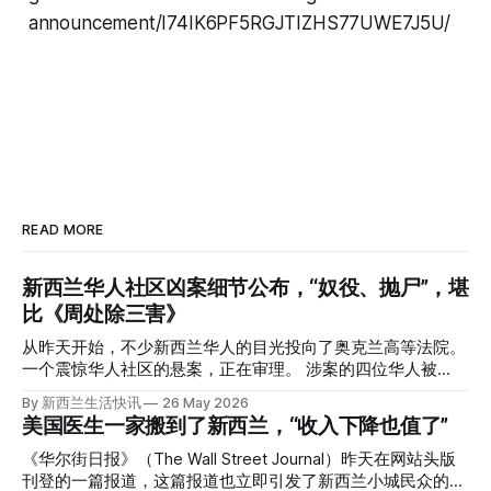
announcement/I74IK6PF5RGJTIZHS77UWE7J5U/
READ MORE
新西兰华人社区凶案细节公布，“奴役、抛尸”，堪
比《周处除三害》
从昨天开始，不少新西兰华人的目光投向了奥克兰高等法院。
一个震惊华人社区的悬案，正在审理。 涉案的四位华人被
告，站在了法庭，被控与一位70岁中国女人的死有关。 事情
By 新西兰生活快讯
26 May 2026
的复杂程度，远超人们的想象。 神秘的黑色塑料袋 先让我们
美国医生一家搬到了新西兰，“收入下降也值了”
回到2024年3月12日。 新西兰一个名叫Paul Middleton的老
人，在奥克兰Gulf Harbour钓鱼时，发现了一个黑色塑料袋，
《华尔街日报》（The Wall Street Journal）昨天在网站头版
里面是一堆衣服。 再扒开衣服，他看到了一只手，一只人
刊登的一篇报道，这篇报道也立即引发了新西兰小城民众的兴