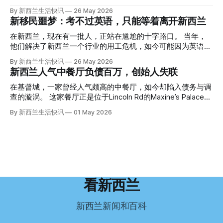
手。 他打了111。 警察带走了尸体，法医打开袋子：尸体被从
趣： “精疲力尽的美国医生，正在离开美国，前往新西兰一座
By 新西兰生活快讯
26 May 2026
腰部对折，黑色胶带缠着头、手腕和身体，整个人被绑成胎儿
偏远小镇。” “精疲力尽的美国医生”搬家新西兰 四年前，在加
新移民噩梦：考不过英语，只能等着离开新西兰
状。 两个10公斤的米袋装满了石头，用胶带死死缠在尸体
州拉霍亚（La Jolla）一家医院担任内科医生的Brandon
上。 死者是亚洲面孔的老年女性，头部、脸、胳膊都有钝器
Williams医生达到了崩溃的边缘。 患者人数激增、医疗人员短
在新西兰，现在有一批人，正站在尴尬的十字路口。 当年，
伤，当时身穿一件“娟燕牌”内衣和黑色长裤。 她是谁？没有人
缺、医疗事故诉讼的威胁，以及对患者无力支付医疗费用的忧
他们解决了新西兰一个行业的用工危机，如今可能因为英语考
知道。新西兰的失踪人口记录里，没有这个人。 这个代号为
虑，种种压力交织，导致他患上了创伤后应激障碍
试，不得不在几年内离开这个国家。 一位移民的无奈感叹：
By 新西兰生活快讯
26 May 2026
Operation Parade的案子，开始调查。 米袋泄露秘密 破案的
（PTSD）。他的其中一位同事甚至因自杀身亡。 他并不想放
“如果我们真能考到那个分数，就不会来开公交车了。” 因为英
新西兰人气中餐厅负债百万，创始人失联
关键，是两个米袋。这两个塑料米袋里装着用来压住尸体的花
弃从医，但他不想再在美国行医了。 于是，他与38岁的妻子
语，他们一直无法上岸 来自菲律宾的Ryan De Guzman，就是
园石头。 每个米袋上都有序列号。 警察一家家查，发现这批
Ellen Williams开始在欧洲寻找更好的选择。 就在那时，他收
这批人中的一员。 2023年，当他看到新西兰招聘海外公交司
在基督城，一家曾经人气颇高的中餐厅，如今却陷入债务与调
米是在奥克兰北岸一家超市卖的。
到了一封来自新西兰医疗招聘人员的信。 “虽然跑到那个‘与世
机的信息时，几乎没有犹豫就提交了申请。 “我听说这里气候
查的漩涡。 这家餐厅正是位于Lincoln Rd的Maxine’s Palace。
隔绝’的地方听起来很疯狂，但我想得越多，就越觉得这很有意
好，工作和生活更平衡。”他说。 他通过中介面试成功，于当
其背后的公司已进入清算程序，债务总额接近100万纽币，而
By 新西兰生活快讯
01 May 2026
义。”现年39岁的加州人Brandon说道。 2024年11月，这家人
年3月抵达奥克兰。 当时心里盘算着：努力工作两年，申请居
引人关注的是——清算人目前无法联系到创始人本人。 今年3
卖掉了房子，搬到了新西兰南岛的海滨小镇提马鲁（Timaru）
留，把家人接过来。 但现实很快打脸。 他是在来到新西兰之
月，新西兰税务局已向高等法院申请，成功将Palace
——一个人口仅几万人的新西兰小城。 如今，这里已成为美
后，才真正意识到——申请永居，还要过英语这一关，而且难
Restaurant Company Ltd（该餐厅背后的公司）强制清算。
国医生移居新西兰的聚
度远超自己当初的想象。 按照规定，申请技术类居留签证，
根据首份清算报告，公司银行账户仅剩84纽币，此外拥有约
需要在雅思考试中取得至少6.5分，或者在其他等效考试中达
8.8万纽币车辆资产，活期账户透支6.7万纽币。 而负债则远远
到类似水平。 这个分数，甚至高于进入奥克兰大学本科课程
超过资产，包括欠税务局约49.3万，欠无担保债权人约50.5万
所需的英语门槛。 De Guzman选择了另一项考试——
纽币，员工索赔金额仍在核算中。 整体债务规模，已经逼近
看新西兰
Pearson Test of English，最终成绩是45分，而申请要求是58
100万纽币。 清算报告明确指出，清算人已多次尝试联系公司
分。 差距不小。
董事——餐厅创始人Maxine Wang，但至今未能取得联系。
新西兰新闻和百科
这导致公司财务记录尚未完全掌握，资产处置是否合理仍待核
查。 清算人表示，预计需要至少6个月时间，来梳理公司账