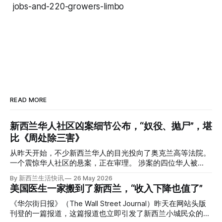
jobs-and-220-growers-limbo
READ MORE
新西兰华人社区凶案细节公布，“奴役、抛尸”，堪
比《周处除三害》
从昨天开始，不少新西兰华人的目光投向了奥克兰高等法院。
一个震惊华人社区的悬案，正在审理。 涉案的四位华人被
告，站在了法庭，被控与一位70岁中国女人的死有关。 事情
By 新西兰生活快讯
26 May 2026
的复杂程度，远超人们的想象。 神秘的黑色塑料袋 先让我们
美国医生一家搬到了新西兰，“收入下降也值了”
回到2024年3月12日。 新西兰一个名叫Paul Middleton的老
人，在奥克兰Gulf Harbour钓鱼时，发现了一个黑色塑料袋，
《华尔街日报》（The Wall Street Journal）昨天在网站头版
里面是一堆衣服。 再扒开衣服，他看到了一只手，一只人
刊登的一篇报道，这篇报道也立即引发了新西兰小城民众的兴