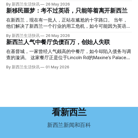
手。 他打了111。 警察带走了尸体，法医打开袋子：尸体被从
趣： “精疲力尽的美国医生，正在离开美国，前往新西兰一座
By 新西兰生活快讯
26 May 2026
腰部对折，黑色胶带缠着头、手腕和身体，整个人被绑成胎儿
偏远小镇。” “精疲力尽的美国医生”搬家新西兰 四年前，在加
新移民噩梦：考不过英语，只能等着离开新西兰
状。 两个10公斤的米袋装满了石头，用胶带死死缠在尸体
州拉霍亚（La Jolla）一家医院担任内科医生的Brandon
上。 死者是亚洲面孔的老年女性，头部、脸、胳膊都有钝器
Williams医生达到了崩溃的边缘。 患者人数激增、医疗人员短
在新西兰，现在有一批人，正站在尴尬的十字路口。 当年，
伤，当时身穿一件“娟燕牌”内衣和黑色长裤。 她是谁？没有人
缺、医疗事故诉讼的威胁，以及对患者无力支付医疗费用的忧
他们解决了新西兰一个行业的用工危机，如今可能因为英语考
知道。新西兰的失踪人口记录里，没有这个人。 这个代号为
虑，种种压力交织，导致他患上了创伤后应激障碍
试，不得不在几年内离开这个国家。 一位移民的无奈感叹：
By 新西兰生活快讯
26 May 2026
Operation Parade的案子，开始调查。 米袋泄露秘密 破案的
（PTSD）。他的其中一位同事甚至因自杀身亡。 他并不想放
“如果我们真能考到那个分数，就不会来开公交车了。” 因为英
新西兰人气中餐厅负债百万，创始人失联
关键，是两个米袋。这两个塑料米袋里装着用来压住尸体的花
弃从医，但他不想再在美国行医了。 于是，他与38岁的妻子
语，他们一直无法上岸 来自菲律宾的Ryan De Guzman，就是
园石头。 每个米袋上都有序列号。 警察一家家查，发现这批
Ellen Williams开始在欧洲寻找更好的选择。 就在那时，他收
这批人中的一员。 2023年，当他看到新西兰招聘海外公交司
在基督城，一家曾经人气颇高的中餐厅，如今却陷入债务与调
米是在奥克兰北岸一家超市卖的。
到了一封来自新西兰医疗招聘人员的信。 “虽然跑到那个‘与世
机的信息时，几乎没有犹豫就提交了申请。 “我听说这里气候
查的漩涡。 这家餐厅正是位于Lincoln Rd的Maxine’s Palace。
隔绝’的地方听起来很疯狂，但我想得越多，就越觉得这很有意
好，工作和生活更平衡。”他说。 他通过中介面试成功，于当
其背后的公司已进入清算程序，债务总额接近100万纽币，而
By 新西兰生活快讯
01 May 2026
义。”现年39岁的加州人Brandon说道。 2024年11月，这家人
年3月抵达奥克兰。 当时心里盘算着：努力工作两年，申请居
引人关注的是——清算人目前无法联系到创始人本人。 今年3
卖掉了房子，搬到了新西兰南岛的海滨小镇提马鲁（Timaru）
留，把家人接过来。 但现实很快打脸。 他是在来到新西兰之
月，新西兰税务局已向高等法院申请，成功将Palace
——一个人口仅几万人的新西兰小城。 如今，这里已成为美
后，才真正意识到——申请永居，还要过英语这一关，而且难
Restaurant Company Ltd（该餐厅背后的公司）强制清算。
国医生移居新西兰的聚
度远超自己当初的想象。 按照规定，申请技术类居留签证，
根据首份清算报告，公司银行账户仅剩84纽币，此外拥有约
需要在雅思考试中取得至少6.5分，或者在其他等效考试中达
8.8万纽币车辆资产，活期账户透支6.7万纽币。 而负债则远远
到类似水平。 这个分数，甚至高于进入奥克兰大学本科课程
超过资产，包括欠税务局约49.3万，欠无担保债权人约50.5万
所需的英语门槛。 De Guzman选择了另一项考试——
纽币，员工索赔金额仍在核算中。 整体债务规模，已经逼近
看新西兰
Pearson Test of English，最终成绩是45分，而申请要求是58
100万纽币。 清算报告明确指出，清算人已多次尝试联系公司
分。 差距不小。
董事——餐厅创始人Maxine Wang，但至今未能取得联系。
新西兰新闻和百科
这导致公司财务记录尚未完全掌握，资产处置是否合理仍待核
查。 清算人表示，预计需要至少6个月时间，来梳理公司账
目，并评估是否存在可以“追回”的资金。 是否存在异常交易仍