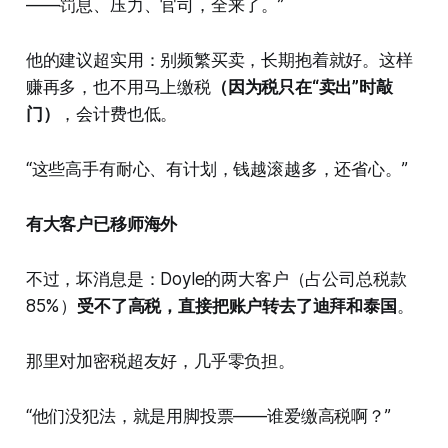
——罚息、压力、官司，全来了。”
他的建议超实用：别频繁买卖，长期抱着就好。这样
赚再多，也不用马上缴税
（因为税只在“卖出”时敲
门）
，会计费也低。
“这些高手有耐心、有计划，钱越滚越多，还省心。”
有大客户已移师海外
不过，坏消息是：Doyle的两大客户（占公司总税款
85%）
受不了高税，直接把账户转去了迪拜和泰国
。
那里对加密税超友好，几乎零负担。
“他们没犯法，就是用脚投票——谁爱缴高税啊？”