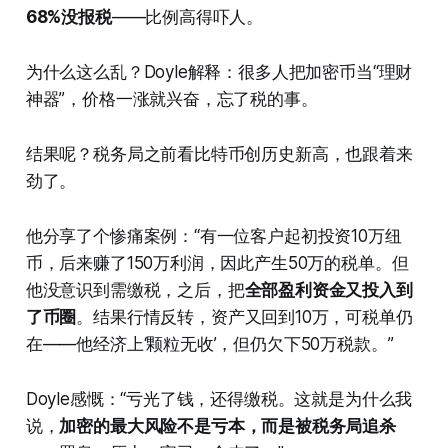
68%没报税
——比例高得吓人。
为什么这么乱？Doyle解释：很多人把加密币当“理财
神器”，价格一涨就兴奋，忘了税的事。
结果呢？税务局之前看比特币创历史新高，也跟着来
劲了。
他分享了个惨痛案例：“有一位客户起初投资10万纽
币，后来赚了150万利润，因此产生50万的税单。但
他没意识到需缴税，之后，把
全部盈利资金又投入到
了币圈
。结果行情反转，资产又回到10万，可税单仍
在——他经济上‘颗粒无收’，但仍欠下50万税款。”
Doyle感慨：“亏光了钱，还得缴税。这就是为什么我
说，
加密的最大风险不是亏本，而是被税务局追杀