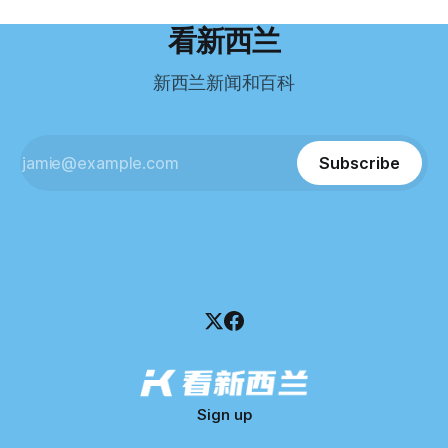
到类似水平。 这个分数，甚至高于进入奥克兰大学本科课程
超过资产，包括欠税务局约49.3万，欠无担保债权人约50.5万
所需的英语门槛。 De Guzman选择了另一项考试——
纽币，员工索赔金额仍在核算中。 整体债务规模，已经逼近
看新西兰
Pearson Test of English，最终成绩是45分，而申请要求是58
100万纽币。 清算报告明确指出，清算人已多次尝试联系公司
分。 差距不小。
董事——餐厅创始人Maxine Wang，但至今未能取得联系。
新西兰新闻和百科
这导致公司财务记录尚未完全掌握，资产处置是否合理仍待核
查。 清算人表示，预计需要至少6个月时间，来梳理公司账
目，并评估是否存在可以“追回”的资金。 是否存在异常交易仍
需调查。 目前，清算人已向公司会计索取完整财务资料，正
Subscribe
在核查资产出售是否符合市
Sign up