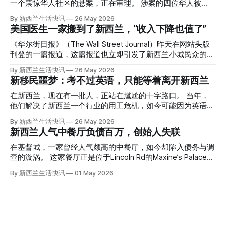
一个震惊华人社区的悬案，正在审理。 涉案的四位华人被
告，站在了法庭，被控与一位70岁中国女人的死有关。 事情
By 新西兰生活快讯
26 May 2026
的复杂程度，远超人们的想象。 神秘的黑色塑料袋 先让我们
美国医生一家搬到了新西兰，“收入下降也值了”
回到2024年3月12日。 新西兰一个名叫Paul Middleton的老
人，在奥克兰Gulf Harbour钓鱼时，发现了一个黑色塑料袋，
《华尔街日报》（The Wall Street Journal）昨天在网站头版
里面是一堆衣服。 再扒开衣服，他看到了一只手，一只人
刊登的一篇报道，这篇报道也立即引发了新西兰小城民众的兴
手。 他打了111。 警察带走了尸体，法医打开袋子：尸体被从
趣： “精疲力尽的美国医生，正在离开美国，前往新西兰一座
By 新西兰生活快讯
26 May 2026
腰部对折，黑色胶带缠着头、手腕和身体，整个人被绑成胎儿
偏远小镇。” “精疲力尽的美国医生”搬家新西兰 四年前，在加
新移民噩梦：考不过英语，只能等着离开新西兰
状。 两个10公斤的米袋装满了石头，用胶带死死缠在尸体
州拉霍亚（La Jolla）一家医院担任内科医生的Brandon
上。 死者是亚洲面孔的老年女性，头部、脸、胳膊都有钝器
Williams医生达到了崩溃的边缘。 患者人数激增、医疗人员短
在新西兰，现在有一批人，正站在尴尬的十字路口。 当年，
伤，当时身穿一件“娟燕牌”内衣和黑色长裤。 她是谁？没有人
缺、医疗事故诉讼的威胁，以及对患者无力支付医疗费用的忧
他们解决了新西兰一个行业的用工危机，如今可能因为英语考
知道。新西兰的失踪人口记录里，没有这个人。 这个代号为
虑，种种压力交织，导致他患上了创伤后应激障碍
试，不得不在几年内离开这个国家。 一位移民的无奈感叹：
By 新西兰生活快讯
26 May 2026
Operation Parade的案子，开始调查。 米袋泄露秘密 破案的
（PTSD）。他的其中一位同事甚至因自杀身亡。 他并不想放
“如果我们真能考到那个分数，就不会来开公交车了。” 因为英
新西兰人气中餐厅负债百万，创始人失联
关键，是两个米袋。这两个塑料米袋里装着用来压住尸体的花
弃从医，但他不想再在美国行医了。 于是，他与38岁的妻子
语，他们一直无法上岸 来自菲律宾的Ryan De Guzman，就是
园石头。 每个米袋上都有序列号。 警察一家家查，发现这批
Ellen Williams开始在欧洲寻找更好的选择。 就在那时，他收
这批人中的一员。 2023年，当他看到新西兰招聘海外公交司
在基督城，一家曾经人气颇高的中餐厅，如今却陷入债务与调
米是在奥克兰北岸一家超市卖的。
到了一封来自新西兰医疗招聘人员的信。 “虽然跑到那个‘与世
机的信息时，几乎没有犹豫就提交了申请。 “我听说这里气候
查的漩涡。 这家餐厅正是位于Lincoln Rd的Maxine’s Palace。
隔绝’的地方听起来很疯狂，但我想得越多，就越觉得这很有意
好，工作和生活更平衡。”他说。 他通过中介面试成功，于当
其背后的公司已进入清算程序，债务总额接近100万纽币，而
By 新西兰生活快讯
01 May 2026
义。”现年39岁的加州人Brandon说道。 2024年11月，这家人
年3月抵达奥克兰。 当时心里盘算着：努力工作两年，申请居
引人关注的是——清算人目前无法联系到创始人本人。 今年3
卖掉了房子，搬到了新西兰南岛的海滨小镇提马鲁（Timaru）
留，把家人接过来。 但现实很快打脸。 他是在来到新西兰之
月，新西兰税务局已向高等法院申请，成功将Palace
——一个人口仅几万人的新西兰小城。 如今，这里已成为美
后，才真正意识到——申请永居，还要过英语这一关，而且难
Restaurant Company Ltd（该餐厅背后的公司）强制清算。
国医生移居新西兰的聚
度远超自己当初的想象。 按照规定，申请技术类居留签证，
根据首份清算报告，公司银行账户仅剩84纽币，此外拥有约
需要在雅思考试中取得至少6.5分，或者在其他等效考试中达
8.8万纽币车辆资产，活期账户透支6.7万纽币。 而负债则远远