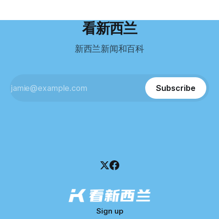
8.8万纽币车辆资产，活期账户透支6.7万纽币。 而负债则远远
到类似水平。 这个分数，甚至高于进入奥克兰大学本科课程
超过资产，包括欠税务局约49.3万，欠无担保债权人约50.5万
所需的英语门槛。 De Guzman选择了另一项考试——
纽币，员工索赔金额仍在核算中。 整体债务规模，已经逼近
看新西兰
Pearson Test of English，最终成绩是45分，而申请要求是58
100万纽币。 清算报告明确指出，清算人已多次尝试联系公司
分。 差距不小。
董事——餐厅创始人Maxine Wang，但至今未能取得联系。
新西兰新闻和百科
这导致公司财务记录尚未完全掌握，资产处置是否合理仍待核
查。 清算人表示，预计需要至少6个月时间，来梳理公司账
目，并评估是否存在可以“追回”的资金。 是否存在异常交易仍
需调查。 目前，清算人已向公司会计索取完整财务资料，正
Subscribe
在核查资产出售是否符合市
Sign up