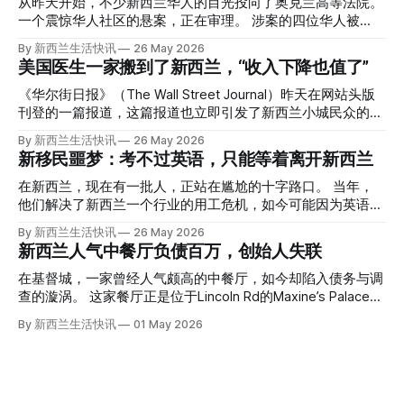
从昨天开始，不少新西兰华人的目光投向了奥克兰高等法院。
一个震惊华人社区的悬案，正在审理。 涉案的四位华人被
告，站在了法庭，被控与一位70岁中国女人的死有关。 事情
By 新西兰生活快讯
26 May 2026
的复杂程度，远超人们的想象。 神秘的黑色塑料袋 先让我们
美国医生一家搬到了新西兰，“收入下降也值了”
回到2024年3月12日。 新西兰一个名叫Paul Middleton的老
人，在奥克兰Gulf Harbour钓鱼时，发现了一个黑色塑料袋，
《华尔街日报》（The Wall Street Journal）昨天在网站头版
里面是一堆衣服。 再扒开衣服，他看到了一只手，一只人
刊登的一篇报道，这篇报道也立即引发了新西兰小城民众的兴
手。 他打了111。 警察带走了尸体，法医打开袋子：尸体被从
趣： “精疲力尽的美国医生，正在离开美国，前往新西兰一座
By 新西兰生活快讯
26 May 2026
腰部对折，黑色胶带缠着头、手腕和身体，整个人被绑成胎儿
偏远小镇。” “精疲力尽的美国医生”搬家新西兰 四年前，在加
新移民噩梦：考不过英语，只能等着离开新西兰
状。 两个10公斤的米袋装满了石头，用胶带死死缠在尸体
州拉霍亚（La Jolla）一家医院担任内科医生的Brandon
上。 死者是亚洲面孔的老年女性，头部、脸、胳膊都有钝器
Williams医生达到了崩溃的边缘。 患者人数激增、医疗人员短
在新西兰，现在有一批人，正站在尴尬的十字路口。 当年，
伤，当时身穿一件“娟燕牌”内衣和黑色长裤。 她是谁？没有人
缺、医疗事故诉讼的威胁，以及对患者无力支付医疗费用的忧
他们解决了新西兰一个行业的用工危机，如今可能因为英语考
知道。新西兰的失踪人口记录里，没有这个人。 这个代号为
虑，种种压力交织，导致他患上了创伤后应激障碍
试，不得不在几年内离开这个国家。 一位移民的无奈感叹：
By 新西兰生活快讯
26 May 2026
Operation Parade的案子，开始调查。 米袋泄露秘密 破案的
（PTSD）。他的其中一位同事甚至因自杀身亡。 他并不想放
“如果我们真能考到那个分数，就不会来开公交车了。” 因为英
新西兰人气中餐厅负债百万，创始人失联
关键，是两个米袋。这两个塑料米袋里装着用来压住尸体的花
弃从医，但他不想再在美国行医了。 于是，他与38岁的妻子
语，他们一直无法上岸 来自菲律宾的Ryan De Guzman，就是
园石头。 每个米袋上都有序列号。 警察一家家查，发现这批
Ellen Williams开始在欧洲寻找更好的选择。 就在那时，他收
这批人中的一员。 2023年，当他看到新西兰招聘海外公交司
在基督城，一家曾经人气颇高的中餐厅，如今却陷入债务与调
米是在奥克兰北岸一家超市卖的。
到了一封来自新西兰医疗招聘人员的信。 “虽然跑到那个‘与世
机的信息时，几乎没有犹豫就提交了申请。 “我听说这里气候
查的漩涡。 这家餐厅正是位于Lincoln Rd的Maxine’s Palace。
隔绝’的地方听起来很疯狂，但我想得越多，就越觉得这很有意
好，工作和生活更平衡。”他说。 他通过中介面试成功，于当
其背后的公司已进入清算程序，债务总额接近100万纽币，而
By 新西兰生活快讯
01 May 2026
义。”现年39岁的加州人Brandon说道。 2024年11月，这家人
年3月抵达奥克兰。 当时心里盘算着：努力工作两年，申请居
引人关注的是——清算人目前无法联系到创始人本人。 今年3
卖掉了房子，搬到了新西兰南岛的海滨小镇提马鲁（Timaru）
留，把家人接过来。 但现实很快打脸。 他是在来到新西兰之
月，新西兰税务局已向高等法院申请，成功将Palace
——一个人口仅几万人的新西兰小城。 如今，这里已成为美
后，才真正意识到——申请永居，还要过英语这一关，而且难
Restaurant Company Ltd（该餐厅背后的公司）强制清算。
国医生移居新西兰的聚
度远超自己当初的想象。 按照规定，申请技术类居留签证，
根据首份清算报告，公司银行账户仅剩84纽币，此外拥有约
需要在雅思考试中取得至少6.5分，或者在其他等效考试中达