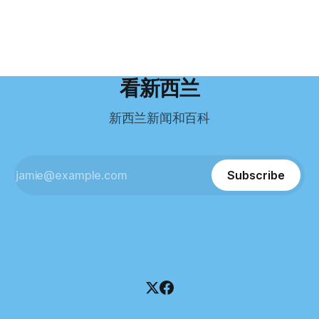
卖掉了房子，搬到了新西兰南岛的海滨小镇提马鲁（Timaru）
留，把家人接过来。 但现实很快打脸。 他是在来到新西兰之
月，新西兰税务局已向高等法院申请，成功将Palace
——一个人口仅几万人的新西兰小城。 如今，这里已成为美
后，才真正意识到——申请永居，还要过英语这一关，而且难
Restaurant Company Ltd（该餐厅背后的公司）强制清算。
国医生移居新西兰的聚
度远超自己当初的想象。 按照规定，申请技术类居留签证，
根据首份清算报告，公司银行账户仅剩84纽币，此外拥有约
需要在雅思考试中取得至少6.5分，或者在其他等效考试中达
8.8万纽币车辆资产，活期账户透支6.7万纽币。 而负债则远远
到类似水平。 这个分数，甚至高于进入奥克兰大学本科课程
超过资产，包括欠税务局约49.3万，欠无担保债权人约50.5万
所需的英语门槛。 De Guzman选择了另一项考试——
纽币，员工索赔金额仍在核算中。 整体债务规模，已经逼近
看新西兰
Pearson Test of English，最终成绩是45分，而申请要求是58
100万纽币。 清算报告明确指出，清算人已多次尝试联系公司
分。 差距不小。
董事——餐厅创始人Maxine Wang，但至今未能取得联系。
新西兰新闻和百科
这导致公司财务记录尚未完全掌握，资产处置是否合理仍待核
查。 清算人表示，预计需要至少6个月时间，来梳理公司账
目，并评估是否存在可以“追回”的资金。 是否存在异常交易仍
需调查。 目前，清算人已向公司会计索取完整财务资料，正
Subscribe
在核查资产出售是否符合市