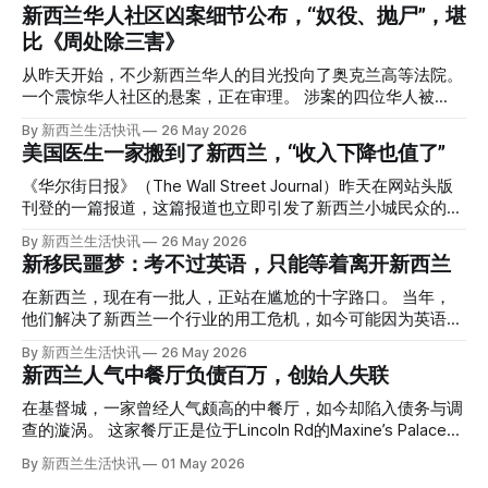
新西兰华人社区凶案细节公布，“奴役、抛尸”，堪
比《周处除三害》
从昨天开始，不少新西兰华人的目光投向了奥克兰高等法院。
一个震惊华人社区的悬案，正在审理。 涉案的四位华人被
告，站在了法庭，被控与一位70岁中国女人的死有关。 事情
By 新西兰生活快讯
26 May 2026
的复杂程度，远超人们的想象。 神秘的黑色塑料袋 先让我们
美国医生一家搬到了新西兰，“收入下降也值了”
回到2024年3月12日。 新西兰一个名叫Paul Middleton的老
人，在奥克兰Gulf Harbour钓鱼时，发现了一个黑色塑料袋，
《华尔街日报》（The Wall Street Journal）昨天在网站头版
里面是一堆衣服。 再扒开衣服，他看到了一只手，一只人
刊登的一篇报道，这篇报道也立即引发了新西兰小城民众的兴
手。 他打了111。 警察带走了尸体，法医打开袋子：尸体被从
趣： “精疲力尽的美国医生，正在离开美国，前往新西兰一座
By 新西兰生活快讯
26 May 2026
腰部对折，黑色胶带缠着头、手腕和身体，整个人被绑成胎儿
偏远小镇。” “精疲力尽的美国医生”搬家新西兰 四年前，在加
新移民噩梦：考不过英语，只能等着离开新西兰
状。 两个10公斤的米袋装满了石头，用胶带死死缠在尸体
州拉霍亚（La Jolla）一家医院担任内科医生的Brandon
上。 死者是亚洲面孔的老年女性，头部、脸、胳膊都有钝器
Williams医生达到了崩溃的边缘。 患者人数激增、医疗人员短
在新西兰，现在有一批人，正站在尴尬的十字路口。 当年，
伤，当时身穿一件“娟燕牌”内衣和黑色长裤。 她是谁？没有人
缺、医疗事故诉讼的威胁，以及对患者无力支付医疗费用的忧
他们解决了新西兰一个行业的用工危机，如今可能因为英语考
知道。新西兰的失踪人口记录里，没有这个人。 这个代号为
虑，种种压力交织，导致他患上了创伤后应激障碍
试，不得不在几年内离开这个国家。 一位移民的无奈感叹：
By 新西兰生活快讯
26 May 2026
Operation Parade的案子，开始调查。 米袋泄露秘密 破案的
（PTSD）。他的其中一位同事甚至因自杀身亡。 他并不想放
“如果我们真能考到那个分数，就不会来开公交车了。” 因为英
新西兰人气中餐厅负债百万，创始人失联
关键，是两个米袋。这两个塑料米袋里装着用来压住尸体的花
弃从医，但他不想再在美国行医了。 于是，他与38岁的妻子
语，他们一直无法上岸 来自菲律宾的Ryan De Guzman，就是
园石头。 每个米袋上都有序列号。 警察一家家查，发现这批
Ellen Williams开始在欧洲寻找更好的选择。 就在那时，他收
这批人中的一员。 2023年，当他看到新西兰招聘海外公交司
在基督城，一家曾经人气颇高的中餐厅，如今却陷入债务与调
米是在奥克兰北岸一家超市卖的。
到了一封来自新西兰医疗招聘人员的信。 “虽然跑到那个‘与世
机的信息时，几乎没有犹豫就提交了申请。 “我听说这里气候
查的漩涡。 这家餐厅正是位于Lincoln Rd的Maxine’s Palace。
隔绝’的地方听起来很疯狂，但我想得越多，就越觉得这很有意
好，工作和生活更平衡。”他说。 他通过中介面试成功，于当
其背后的公司已进入清算程序，债务总额接近100万纽币，而
By 新西兰生活快讯
01 May 2026
义。”现年39岁的加州人Brandon说道。 2024年11月，这家人
年3月抵达奥克兰。 当时心里盘算着：努力工作两年，申请居
引人关注的是——清算人目前无法联系到创始人本人。 今年3