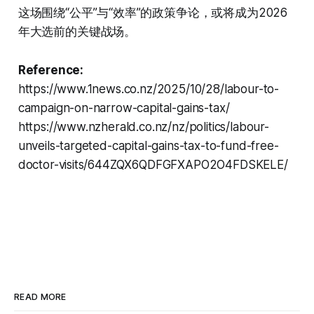
这场围绕“公平”与“效率”的政策争论，或将成为2026
年大选前的关键战场。
Reference:
https://www.1news.co.nz/2025/10/28/labour-to-
campaign-on-narrow-capital-gains-tax/
https://www.nzherald.co.nz/nz/politics/labour-
unveils-targeted-capital-gains-tax-to-fund-free-
doctor-visits/644ZQX6QDFGFXAPO2O4FDSKELE/
READ MORE