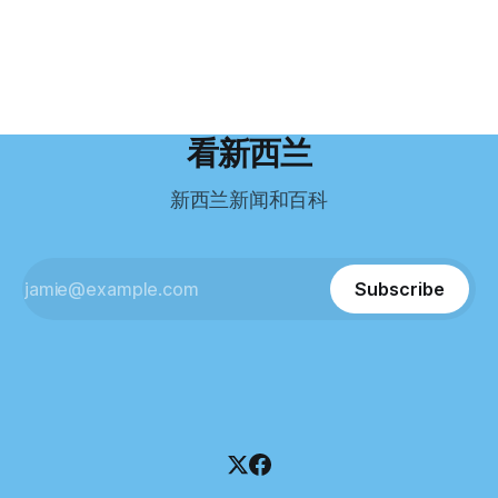
引人关注的是——清算人目前无法联系到创始人本人。 今年3
卖掉了房子，搬到了新西兰南岛的海滨小镇提马鲁（Timaru）
留，把家人接过来。 但现实很快打脸。 他是在来到新西兰之
月，新西兰税务局已向高等法院申请，成功将Palace
——一个人口仅几万人的新西兰小城。 如今，这里已成为美
后，才真正意识到——申请永居，还要过英语这一关，而且难
Restaurant Company Ltd（该餐厅背后的公司）强制清算。
国医生移居新西兰的聚
度远超自己当初的想象。 按照规定，申请技术类居留签证，
根据首份清算报告，公司银行账户仅剩84纽币，此外拥有约
需要在雅思考试中取得至少6.5分，或者在其他等效考试中达
8.8万纽币车辆资产，活期账户透支6.7万纽币。 而负债则远远
到类似水平。 这个分数，甚至高于进入奥克兰大学本科课程
超过资产，包括欠税务局约49.3万，欠无担保债权人约50.5万
所需的英语门槛。 De Guzman选择了另一项考试——
纽币，员工索赔金额仍在核算中。 整体债务规模，已经逼近
看新西兰
Pearson Test of English，最终成绩是45分，而申请要求是58
100万纽币。 清算报告明确指出，清算人已多次尝试联系公司
分。 差距不小。
董事——餐厅创始人Maxine Wang，但至今未能取得联系。
新西兰新闻和百科
这导致公司财务记录尚未完全掌握，资产处置是否合理仍待核
查。 清算人表示，预计需要至少6个月时间，来梳理公司账
目，并评估是否存在可以“追回”的资金。 是否存在异常交易仍
需调查。 目前，清算人已向公司会计索取完整财务资料，正
Subscribe
在核查资产出售是否符合市