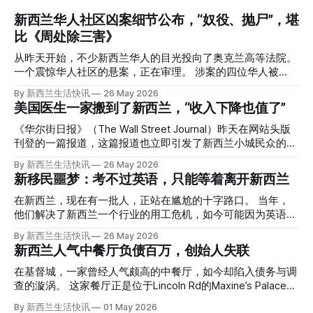
新西兰华人社区凶案细节公布，“奴役、抛尸”，堪
比《周处除三害》
从昨天开始，不少新西兰华人的目光投向了奥克兰高等法院。
一个震惊华人社区的悬案，正在审理。 涉案的四位华人被
告，站在了法庭，被控与一位70岁中国女人的死有关。 事情
By 新西兰生活快讯
26 May 2026
的复杂程度，远超人们的想象。 神秘的黑色塑料袋 先让我们
美国医生一家搬到了新西兰，“收入下降也值了”
回到2024年3月12日。 新西兰一个名叫Paul Middleton的老
人，在奥克兰Gulf Harbour钓鱼时，发现了一个黑色塑料袋，
《华尔街日报》（The Wall Street Journal）昨天在网站头版
里面是一堆衣服。 再扒开衣服，他看到了一只手，一只人
刊登的一篇报道，这篇报道也立即引发了新西兰小城民众的兴
手。 他打了111。 警察带走了尸体，法医打开袋子：尸体被从
趣： “精疲力尽的美国医生，正在离开美国，前往新西兰一座
By 新西兰生活快讯
26 May 2026
腰部对折，黑色胶带缠着头、手腕和身体，整个人被绑成胎儿
偏远小镇。” “精疲力尽的美国医生”搬家新西兰 四年前，在加
新移民噩梦：考不过英语，只能等着离开新西兰
状。 两个10公斤的米袋装满了石头，用胶带死死缠在尸体
州拉霍亚（La Jolla）一家医院担任内科医生的Brandon
上。 死者是亚洲面孔的老年女性，头部、脸、胳膊都有钝器
Williams医生达到了崩溃的边缘。 患者人数激增、医疗人员短
在新西兰，现在有一批人，正站在尴尬的十字路口。 当年，
伤，当时身穿一件“娟燕牌”内衣和黑色长裤。 她是谁？没有人
缺、医疗事故诉讼的威胁，以及对患者无力支付医疗费用的忧
他们解决了新西兰一个行业的用工危机，如今可能因为英语考
知道。新西兰的失踪人口记录里，没有这个人。 这个代号为
虑，种种压力交织，导致他患上了创伤后应激障碍
试，不得不在几年内离开这个国家。 一位移民的无奈感叹：
By 新西兰生活快讯
26 May 2026
Operation Parade的案子，开始调查。 米袋泄露秘密 破案的
（PTSD）。他的其中一位同事甚至因自杀身亡。 他并不想放
“如果我们真能考到那个分数，就不会来开公交车了。” 因为英
新西兰人气中餐厅负债百万，创始人失联
关键，是两个米袋。这两个塑料米袋里装着用来压住尸体的花
弃从医，但他不想再在美国行医了。 于是，他与38岁的妻子
语，他们一直无法上岸 来自菲律宾的Ryan De Guzman，就是
园石头。 每个米袋上都有序列号。 警察一家家查，发现这批
Ellen Williams开始在欧洲寻找更好的选择。 就在那时，他收
这批人中的一员。 2023年，当他看到新西兰招聘海外公交司
在基督城，一家曾经人气颇高的中餐厅，如今却陷入债务与调
米是在奥克兰北岸一家超市卖的。
到了一封来自新西兰医疗招聘人员的信。 “虽然跑到那个‘与世
机的信息时，几乎没有犹豫就提交了申请。 “我听说这里气候
查的漩涡。 这家餐厅正是位于Lincoln Rd的Maxine’s Palace。
隔绝’的地方听起来很疯狂，但我想得越多，就越觉得这很有意
好，工作和生活更平衡。”他说。 他通过中介面试成功，于当
其背后的公司已进入清算程序，债务总额接近100万纽币，而
By 新西兰生活快讯
01 May 2026
义。”现年39岁的加州人Brandon说道。 2024年11月，这家人
年3月抵达奥克兰。 当时心里盘算着：努力工作两年，申请居