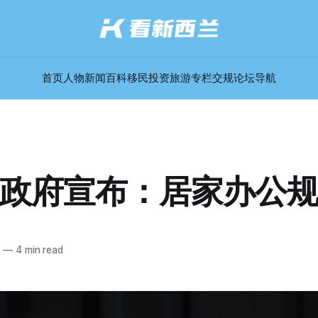
首页
人物
新闻
百科
移民
投资
旅游
专栏
交规
论坛
导航
政府宣布：居家办公
4
—
4 min read