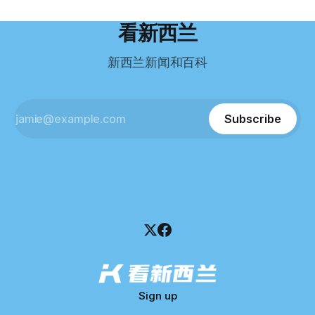
到类似水平。 这个分数，甚至高于进入奥克兰大学本科课程
超过资产，包括欠税务局约49.3万，欠无担保债权人约50.5万
所需的英语门槛。 De Guzman选择了另一项考试——
纽币，员工索赔金额仍在核算中。 整体债务规模，已经逼近
看新西兰
Pearson Test of English，最终成绩是45分，而申请要求是58
100万纽币。 清算报告明确指出，清算人已多次尝试联系公司
分。 差距不小。
董事——餐厅创始人Maxine Wang，但至今未能取得联系。
新西兰新闻和百科
这导致公司财务记录尚未完全掌握，资产处置是否合理仍待核
查。 清算人表示，预计需要至少6个月时间，来梳理公司账
目，并评估是否存在可以“追回”的资金。 是否存在异常交易仍
需调查。 目前，清算人已向公司会计索取完整财务资料，正
Subscribe
在核查资产出售是否符合市
Sign up