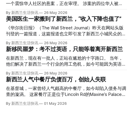
一个震惊华人社区的悬案，正在审理。 涉案的四位华人被
告，站在了法庭，被控与一位70岁中国女人的死有关。 事情
By 新西兰生活快讯
26 May 2026
的复杂程度，远超人们的想象。 神秘的黑色塑料袋 先让我们
美国医生一家搬到了新西兰，“收入下降也值了”
回到2024年3月12日。 新西兰一个名叫Paul Middleton的老
人，在奥克兰Gulf Harbour钓鱼时，发现了一个黑色塑料袋，
《华尔街日报》（The Wall Street Journal）昨天在网站头版
里面是一堆衣服。 再扒开衣服，他看到了一只手，一只人
刊登的一篇报道，这篇报道也立即引发了新西兰小城民众的兴
手。 他打了111。 警察带走了尸体，法医打开袋子：尸体被从
趣： “精疲力尽的美国医生，正在离开美国，前往新西兰一座
By 新西兰生活快讯
26 May 2026
腰部对折，黑色胶带缠着头、手腕和身体，整个人被绑成胎儿
偏远小镇。” “精疲力尽的美国医生”搬家新西兰 四年前，在加
新移民噩梦：考不过英语，只能等着离开新西兰
状。 两个10公斤的米袋装满了石头，用胶带死死缠在尸体
州拉霍亚（La Jolla）一家医院担任内科医生的Brandon
上。 死者是亚洲面孔的老年女性，头部、脸、胳膊都有钝器
Williams医生达到了崩溃的边缘。 患者人数激增、医疗人员短
在新西兰，现在有一批人，正站在尴尬的十字路口。 当年，
伤，当时身穿一件“娟燕牌”内衣和黑色长裤。 她是谁？没有人
缺、医疗事故诉讼的威胁，以及对患者无力支付医疗费用的忧
他们解决了新西兰一个行业的用工危机，如今可能因为英语考
知道。新西兰的失踪人口记录里，没有这个人。 这个代号为
虑，种种压力交织，导致他患上了创伤后应激障碍
试，不得不在几年内离开这个国家。 一位移民的无奈感叹：
By 新西兰生活快讯
26 May 2026
Operation Parade的案子，开始调查。 米袋泄露秘密 破案的
（PTSD）。他的其中一位同事甚至因自杀身亡。 他并不想放
“如果我们真能考到那个分数，就不会来开公交车了。” 因为英
新西兰人气中餐厅负债百万，创始人失联
关键，是两个米袋。这两个塑料米袋里装着用来压住尸体的花
弃从医，但他不想再在美国行医了。 于是，他与38岁的妻子
语，他们一直无法上岸 来自菲律宾的Ryan De Guzman，就是
园石头。 每个米袋上都有序列号。 警察一家家查，发现这批
Ellen Williams开始在欧洲寻找更好的选择。 就在那时，他收
这批人中的一员。 2023年，当他看到新西兰招聘海外公交司
在基督城，一家曾经人气颇高的中餐厅，如今却陷入债务与调
米是在奥克兰北岸一家超市卖的。
到了一封来自新西兰医疗招聘人员的信。 “虽然跑到那个‘与世
机的信息时，几乎没有犹豫就提交了申请。 “我听说这里气候
查的漩涡。 这家餐厅正是位于Lincoln Rd的Maxine’s Palace。
隔绝’的地方听起来很疯狂，但我想得越多，就越觉得这很有意
好，工作和生活更平衡。”他说。 他通过中介面试成功，于当
其背后的公司已进入清算程序，债务总额接近100万纽币，而
By 新西兰生活快讯
01 May 2026
义。”现年39岁的加州人Brandon说道。 2024年11月，这家人
年3月抵达奥克兰。 当时心里盘算着：努力工作两年，申请居
引人关注的是——清算人目前无法联系到创始人本人。 今年3
卖掉了房子，搬到了新西兰南岛的海滨小镇提马鲁（Timaru）
留，把家人接过来。 但现实很快打脸。 他是在来到新西兰之
月，新西兰税务局已向高等法院申请，成功将Palace
——一个人口仅几万人的新西兰小城。 如今，这里已成为美
后，才真正意识到——申请永居，还要过英语这一关，而且难
Restaurant Company Ltd（该餐厅背后的公司）强制清算。
国医生移居新西兰的聚
度远超自己当初的想象。 按照规定，申请技术类居留签证，
根据首份清算报告，公司银行账户仅剩84纽币，此外拥有约
需要在雅思考试中取得至少6.5分，或者在其他等效考试中达
8.8万纽币车辆资产，活期账户透支6.7万纽币。 而负债则远远