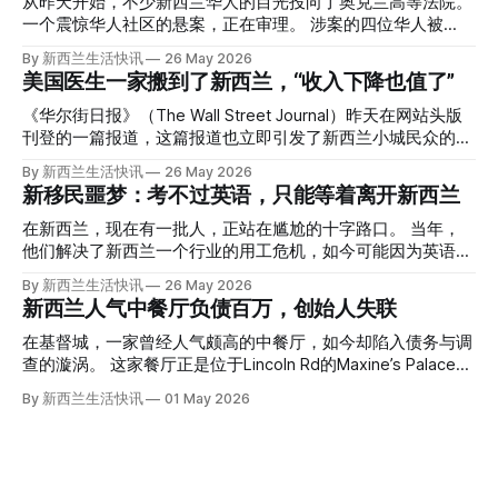
从昨天开始，不少新西兰华人的目光投向了奥克兰高等法院。
一个震惊华人社区的悬案，正在审理。 涉案的四位华人被
告，站在了法庭，被控与一位70岁中国女人的死有关。 事情
By 新西兰生活快讯
26 May 2026
的复杂程度，远超人们的想象。 神秘的黑色塑料袋 先让我们
美国医生一家搬到了新西兰，“收入下降也值了”
回到2024年3月12日。 新西兰一个名叫Paul Middleton的老
人，在奥克兰Gulf Harbour钓鱼时，发现了一个黑色塑料袋，
《华尔街日报》（The Wall Street Journal）昨天在网站头版
里面是一堆衣服。 再扒开衣服，他看到了一只手，一只人
刊登的一篇报道，这篇报道也立即引发了新西兰小城民众的兴
手。 他打了111。 警察带走了尸体，法医打开袋子：尸体被从
趣： “精疲力尽的美国医生，正在离开美国，前往新西兰一座
By 新西兰生活快讯
26 May 2026
腰部对折，黑色胶带缠着头、手腕和身体，整个人被绑成胎儿
偏远小镇。” “精疲力尽的美国医生”搬家新西兰 四年前，在加
新移民噩梦：考不过英语，只能等着离开新西兰
状。 两个10公斤的米袋装满了石头，用胶带死死缠在尸体
州拉霍亚（La Jolla）一家医院担任内科医生的Brandon
上。 死者是亚洲面孔的老年女性，头部、脸、胳膊都有钝器
Williams医生达到了崩溃的边缘。 患者人数激增、医疗人员短
在新西兰，现在有一批人，正站在尴尬的十字路口。 当年，
伤，当时身穿一件“娟燕牌”内衣和黑色长裤。 她是谁？没有人
缺、医疗事故诉讼的威胁，以及对患者无力支付医疗费用的忧
他们解决了新西兰一个行业的用工危机，如今可能因为英语考
知道。新西兰的失踪人口记录里，没有这个人。 这个代号为
虑，种种压力交织，导致他患上了创伤后应激障碍
试，不得不在几年内离开这个国家。 一位移民的无奈感叹：
By 新西兰生活快讯
26 May 2026
Operation Parade的案子，开始调查。 米袋泄露秘密 破案的
（PTSD）。他的其中一位同事甚至因自杀身亡。 他并不想放
“如果我们真能考到那个分数，就不会来开公交车了。” 因为英
新西兰人气中餐厅负债百万，创始人失联
关键，是两个米袋。这两个塑料米袋里装着用来压住尸体的花
弃从医，但他不想再在美国行医了。 于是，他与38岁的妻子
语，他们一直无法上岸 来自菲律宾的Ryan De Guzman，就是
园石头。 每个米袋上都有序列号。 警察一家家查，发现这批
Ellen Williams开始在欧洲寻找更好的选择。 就在那时，他收
这批人中的一员。 2023年，当他看到新西兰招聘海外公交司
在基督城，一家曾经人气颇高的中餐厅，如今却陷入债务与调
米是在奥克兰北岸一家超市卖的。
到了一封来自新西兰医疗招聘人员的信。 “虽然跑到那个‘与世
机的信息时，几乎没有犹豫就提交了申请。 “我听说这里气候
查的漩涡。 这家餐厅正是位于Lincoln Rd的Maxine’s Palace。
隔绝’的地方听起来很疯狂，但我想得越多，就越觉得这很有意
好，工作和生活更平衡。”他说。 他通过中介面试成功，于当
其背后的公司已进入清算程序，债务总额接近100万纽币，而
By 新西兰生活快讯
01 May 2026
义。”现年39岁的加州人Brandon说道。 2024年11月，这家人
年3月抵达奥克兰。 当时心里盘算着：努力工作两年，申请居
引人关注的是——清算人目前无法联系到创始人本人。 今年3
卖掉了房子，搬到了新西兰南岛的海滨小镇提马鲁（Timaru）
留，把家人接过来。 但现实很快打脸。 他是在来到新西兰之
月，新西兰税务局已向高等法院申请，成功将Palace
——一个人口仅几万人的新西兰小城。 如今，这里已成为美
后，才真正意识到——申请永居，还要过英语这一关，而且难
Restaurant Company Ltd（该餐厅背后的公司）强制清算。
国医生移居新西兰的聚
度远超自己当初的想象。 按照规定，申请技术类居留签证，
根据首份清算报告，公司银行账户仅剩84纽币，此外拥有约
需要在雅思考试中取得至少6.5分，或者在其他等效考试中达
8.8万纽币车辆资产，活期账户透支6.7万纽币。 而负债则远远