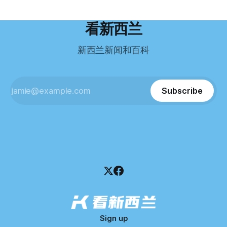
到类似水平。 这个分数，甚至高于进入奥克兰大学本科课程
超过资产，包括欠税务局约49.3万，欠无担保债权人约50.5万
所需的英语门槛。 De Guzman选择了另一项考试——
纽币，员工索赔金额仍在核算中。 整体债务规模，已经逼近
看新西兰
Pearson Test of English，最终成绩是45分，而申请要求是58
100万纽币。 清算报告明确指出，清算人已多次尝试联系公司
分。 差距不小。
董事——餐厅创始人Maxine Wang，但至今未能取得联系。
新西兰新闻和百科
这导致公司财务记录尚未完全掌握，资产处置是否合理仍待核
查。 清算人表示，预计需要至少6个月时间，来梳理公司账
目，并评估是否存在可以“追回”的资金。 是否存在异常交易仍
需调查。 目前，清算人已向公司会计索取完整财务资料，正
Subscribe
在核查资产出售是否符合市
Sign up