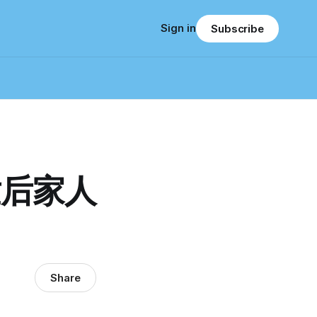
Sign in
Subscribe
世后家人
Share