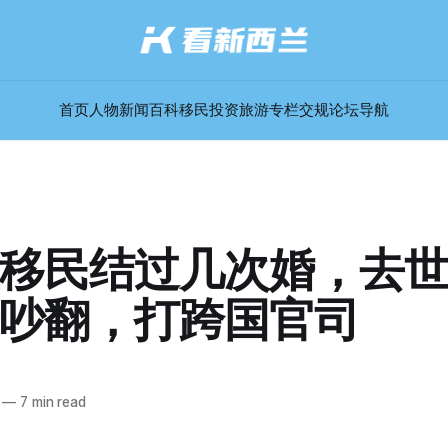
首页
人物
新闻
百科
移民
投资
旅游
专栏
交规
论坛
导航
移民结过几次婚，去
吵翻，打跨国官司
—
7 min read