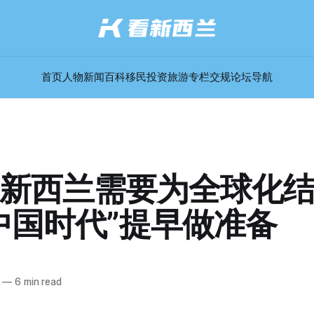
首页
人物
新闻
百科
移民
投资
旅游
专栏
交规
论坛
导航
新西兰需要为全球化
中国时代”提早做准备
—
6 min read