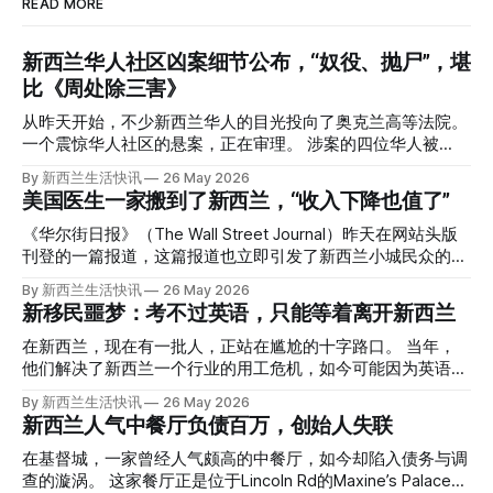
READ MORE
新西兰华人社区凶案细节公布，“奴役、抛尸”，堪
比《周处除三害》
从昨天开始，不少新西兰华人的目光投向了奥克兰高等法院。
一个震惊华人社区的悬案，正在审理。 涉案的四位华人被
告，站在了法庭，被控与一位70岁中国女人的死有关。 事情
By 新西兰生活快讯
26 May 2026
的复杂程度，远超人们的想象。 神秘的黑色塑料袋 先让我们
美国医生一家搬到了新西兰，“收入下降也值了”
回到2024年3月12日。 新西兰一个名叫Paul Middleton的老
人，在奥克兰Gulf Harbour钓鱼时，发现了一个黑色塑料袋，
《华尔街日报》（The Wall Street Journal）昨天在网站头版
里面是一堆衣服。 再扒开衣服，他看到了一只手，一只人
刊登的一篇报道，这篇报道也立即引发了新西兰小城民众的兴
手。 他打了111。 警察带走了尸体，法医打开袋子：尸体被从
趣： “精疲力尽的美国医生，正在离开美国，前往新西兰一座
By 新西兰生活快讯
26 May 2026
腰部对折，黑色胶带缠着头、手腕和身体，整个人被绑成胎儿
偏远小镇。” “精疲力尽的美国医生”搬家新西兰 四年前，在加
新移民噩梦：考不过英语，只能等着离开新西兰
状。 两个10公斤的米袋装满了石头，用胶带死死缠在尸体
州拉霍亚（La Jolla）一家医院担任内科医生的Brandon
上。 死者是亚洲面孔的老年女性，头部、脸、胳膊都有钝器
Williams医生达到了崩溃的边缘。 患者人数激增、医疗人员短
在新西兰，现在有一批人，正站在尴尬的十字路口。 当年，
伤，当时身穿一件“娟燕牌”内衣和黑色长裤。 她是谁？没有人
缺、医疗事故诉讼的威胁，以及对患者无力支付医疗费用的忧
他们解决了新西兰一个行业的用工危机，如今可能因为英语考
知道。新西兰的失踪人口记录里，没有这个人。 这个代号为
虑，种种压力交织，导致他患上了创伤后应激障碍
试，不得不在几年内离开这个国家。 一位移民的无奈感叹：
By 新西兰生活快讯
26 May 2026
Operation Parade的案子，开始调查。 米袋泄露秘密 破案的
（PTSD）。他的其中一位同事甚至因自杀身亡。 他并不想放
“如果我们真能考到那个分数，就不会来开公交车了。” 因为英
新西兰人气中餐厅负债百万，创始人失联
关键，是两个米袋。这两个塑料米袋里装着用来压住尸体的花
弃从医，但他不想再在美国行医了。 于是，他与38岁的妻子
语，他们一直无法上岸 来自菲律宾的Ryan De Guzman，就是
园石头。 每个米袋上都有序列号。 警察一家家查，发现这批
Ellen Williams开始在欧洲寻找更好的选择。 就在那时，他收
这批人中的一员。 2023年，当他看到新西兰招聘海外公交司
在基督城，一家曾经人气颇高的中餐厅，如今却陷入债务与调
米是在奥克兰北岸一家超市卖的。
到了一封来自新西兰医疗招聘人员的信。 “虽然跑到那个‘与世
机的信息时，几乎没有犹豫就提交了申请。 “我听说这里气候
查的漩涡。 这家餐厅正是位于Lincoln Rd的Maxine’s Palace。