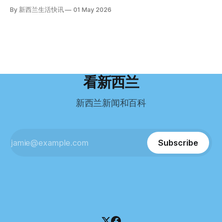
隔绝’的地方听起来很疯狂，但我想得越多，就越觉得这很有意
好，工作和生活更平衡。”他说。 他通过中介面试成功，于当
其背后的公司已进入清算程序，债务总额接近100万纽币，而
By 新西兰生活快讯
01 May 2026
义。”现年39岁的加州人Brandon说道。 2024年11月，这家人
年3月抵达奥克兰。 当时心里盘算着：努力工作两年，申请居
引人关注的是——清算人目前无法联系到创始人本人。 今年3
卖掉了房子，搬到了新西兰南岛的海滨小镇提马鲁（Timaru）
留，把家人接过来。 但现实很快打脸。 他是在来到新西兰之
月，新西兰税务局已向高等法院申请，成功将Palace
——一个人口仅几万人的新西兰小城。 如今，这里已成为美
后，才真正意识到——申请永居，还要过英语这一关，而且难
Restaurant Company Ltd（该餐厅背后的公司）强制清算。
国医生移居新西兰的聚
度远超自己当初的想象。 按照规定，申请技术类居留签证，
根据首份清算报告，公司银行账户仅剩84纽币，此外拥有约
需要在雅思考试中取得至少6.5分，或者在其他等效考试中达
8.8万纽币车辆资产，活期账户透支6.7万纽币。 而负债则远远
到类似水平。 这个分数，甚至高于进入奥克兰大学本科课程
超过资产，包括欠税务局约49.3万，欠无担保债权人约50.5万
所需的英语门槛。 De Guzman选择了另一项考试——
纽币，员工索赔金额仍在核算中。 整体债务规模，已经逼近
看新西兰
Pearson Test of English，最终成绩是45分，而申请要求是58
100万纽币。 清算报告明确指出，清算人已多次尝试联系公司
分。 差距不小。
董事——餐厅创始人Maxine Wang，但至今未能取得联系。
新西兰新闻和百科
这导致公司财务记录尚未完全掌握，资产处置是否合理仍待核
查。 清算人表示，预计需要至少6个月时间，来梳理公司账
目，并评估是否存在可以“追回”的资金。 是否存在异常交易仍
需调查。 目前，清算人已向公司会计索取完整财务资料，正
Subscribe
在核查资产出售是否符合市