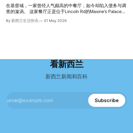
园石头。 每个米袋上都有序列号。 警察一家家查，发现这批
Ellen Williams开始在欧洲寻找更好的选择。 就在那时，他收
这批人中的一员。 2023年，当他看到新西兰招聘海外公交司
在基督城，一家曾经人气颇高的中餐厅，如今却陷入债务与调
米是在奥克兰北岸一家超市卖的。
到了一封来自新西兰医疗招聘人员的信。 “虽然跑到那个‘与世
机的信息时，几乎没有犹豫就提交了申请。 “我听说这里气候
查的漩涡。 这家餐厅正是位于Lincoln Rd的Maxine’s Palace。
隔绝’的地方听起来很疯狂，但我想得越多，就越觉得这很有意
好，工作和生活更平衡。”他说。 他通过中介面试成功，于当
其背后的公司已进入清算程序，债务总额接近100万纽币，而
By 新西兰生活快讯
01 May 2026
义。”现年39岁的加州人Brandon说道。 2024年11月，这家人
年3月抵达奥克兰。 当时心里盘算着：努力工作两年，申请居
引人关注的是——清算人目前无法联系到创始人本人。 今年3
卖掉了房子，搬到了新西兰南岛的海滨小镇提马鲁（Timaru）
留，把家人接过来。 但现实很快打脸。 他是在来到新西兰之
月，新西兰税务局已向高等法院申请，成功将Palace
——一个人口仅几万人的新西兰小城。 如今，这里已成为美
后，才真正意识到——申请永居，还要过英语这一关，而且难
Restaurant Company Ltd（该餐厅背后的公司）强制清算。
国医生移居新西兰的聚
度远超自己当初的想象。 按照规定，申请技术类居留签证，
根据首份清算报告，公司银行账户仅剩84纽币，此外拥有约
需要在雅思考试中取得至少6.5分，或者在其他等效考试中达
8.8万纽币车辆资产，活期账户透支6.7万纽币。 而负债则远远
到类似水平。 这个分数，甚至高于进入奥克兰大学本科课程
超过资产，包括欠税务局约49.3万，欠无担保债权人约50.5万
所需的英语门槛。 De Guzman选择了另一项考试——
纽币，员工索赔金额仍在核算中。 整体债务规模，已经逼近
看新西兰
Pearson Test of English，最终成绩是45分，而申请要求是58
100万纽币。 清算报告明确指出，清算人已多次尝试联系公司
分。 差距不小。
董事——餐厅创始人Maxine Wang，但至今未能取得联系。
新西兰新闻和百科
这导致公司财务记录尚未完全掌握，资产处置是否合理仍待核
查。 清算人表示，预计需要至少6个月时间，来梳理公司账
目，并评估是否存在可以“追回”的资金。 是否存在异常交易仍
需调查。 目前，清算人已向公司会计索取完整财务资料，正
Subscribe
在核查资产出售是否符合市