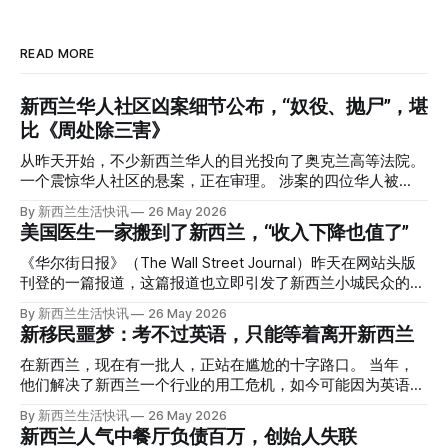
READ MORE
新西兰华人社区凶案细节公布，“奴役、抛尸”，堪
比《周处除三害》
从昨天开始，不少新西兰华人的目光投向了奥克兰高等法院。
一个震惊华人社区的悬案，正在审理。 涉案的四位华人被
告，站在了法庭，被控与一位70岁中国女人的死有关。 事情
By 新西兰生活快讯
26 May 2026
的复杂程度，远超人们的想象。 神秘的黑色塑料袋 先让我们
美国医生一家搬到了新西兰，“收入下降也值了”
回到2024年3月12日。 新西兰一个名叫Paul Middleton的老
人，在奥克兰Gulf Harbour钓鱼时，发现了一个黑色塑料袋，
《华尔街日报》（The Wall Street Journal）昨天在网站头版
里面是一堆衣服。 再扒开衣服，他看到了一只手，一只人
刊登的一篇报道，这篇报道也立即引发了新西兰小城民众的兴
手。 他打了111。 警察带走了尸体，法医打开袋子：尸体被从
趣： “精疲力尽的美国医生，正在离开美国，前往新西兰一座
By 新西兰生活快讯
26 May 2026
腰部对折，黑色胶带缠着头、手腕和身体，整个人被绑成胎儿
偏远小镇。” “精疲力尽的美国医生”搬家新西兰 四年前，在加
新移民噩梦：考不过英语，只能等着离开新西兰
状。 两个10公斤的米袋装满了石头，用胶带死死缠在尸体
州拉霍亚（La Jolla）一家医院担任内科医生的Brandon
上。 死者是亚洲面孔的老年女性，头部、脸、胳膊都有钝器
Williams医生达到了崩溃的边缘。 患者人数激增、医疗人员短
在新西兰，现在有一批人，正站在尴尬的十字路口。 当年，
伤，当时身穿一件“娟燕牌”内衣和黑色长裤。 她是谁？没有人
缺、医疗事故诉讼的威胁，以及对患者无力支付医疗费用的忧
他们解决了新西兰一个行业的用工危机，如今可能因为英语考
知道。新西兰的失踪人口记录里，没有这个人。 这个代号为
虑，种种压力交织，导致他患上了创伤后应激障碍
试，不得不在几年内离开这个国家。 一位移民的无奈感叹：
By 新西兰生活快讯
26 May 2026
Operation Parade的案子，开始调查。 米袋泄露秘密 破案的
（PTSD）。他的其中一位同事甚至因自杀身亡。 他并不想放
“如果我们真能考到那个分数，就不会来开公交车了。” 因为英
新西兰人气中餐厅负债百万，创始人失联
关键，是两个米袋。这两个塑料米袋里装着用来压住尸体的花
弃从医，但他不想再在美国行医了。 于是，他与38岁的妻子
语，他们一直无法上岸 来自菲律宾的Ryan De Guzman，就是