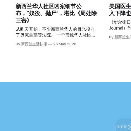
新西兰华人社区凶案细节公
美国医生
布，“奴役、抛尸”，堪比《周处除
入下降也
三害》
《华尔街日报》
Journa
从昨天开始，不少新西兰华人的目光投向
道，这篇
了奥克兰高等法院。 一个震惊华人社区的
By 新西兰
众的兴趣： “精疲力尽的美国医生，
悬案，正在审理。 涉案的四位华人被告，
By 新西兰生活快讯
26 May 2026
离开美国，
站在了法庭，被控与一位70岁中国女人的
“精疲力尽的
死有关。 事情的复杂程度，远超人们的想
前，在加州拉
象。 神秘的黑色塑料袋 先让我们回到
任内科医生的B
2024年3月12日。 新西兰一个名叫Paul
了崩溃的边缘。 患者人数激
Middleton的老人，在奥克兰Gulf Harbour
短缺、医
钓鱼时，发现了一个黑色塑料袋，里面是
无力支付
一堆衣服。 再扒开衣服，他看到了一只
织，导致
手，一只人手。 他打了111。 警察带走了
（PTSD
尸体，法医打开袋子：尸体被从腰部对
杀身亡。 他并不想放弃从医，但他不想再
折，黑色胶带缠着头、手腕和身体，整个
在美国行医了。 于是，他与
人被绑成胎儿状。 两个10公斤的米袋装满
Ellen W
了石头，用胶带死死缠在尸体上。 死者是
择。 就在那时，他收到了一封来自新西兰
亚洲面孔的老年女性，头部、脸、胳膊都
医疗招聘人员的信。 
有钝器伤，当时身穿一件“娟燕牌”内衣和
隔绝’的地
黑色长裤。 她是谁？没有人知道。新西兰