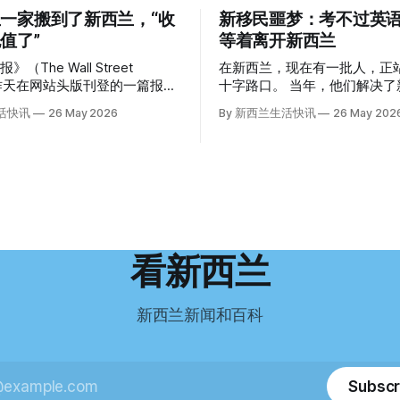
一家搬到了新西兰，“收
新移民噩梦：考不过英
值了”
等着离开新西兰
（The Wall Street
在新西兰，现在有一批人，正
l）昨天在网站头版刊登的一篇报
十字路口。 当年，他们解决了新西兰一个
报道也立即引发了新西兰小城民
行业的用工危机，如今可能因
生活快讯
26 May 2026
By 新西兰生活快讯
26 May 202
正在
试，不得不在几年内离开这个国家
前往新西兰一座偏远小镇。”
移民的无奈感叹： “如果我们真能考到那
美国医生”搬家新西兰 四年
个分数，就不会来开公交车了。” 因
霍亚（La Jolla）一家医院担
语，他们一直无法上岸 来自菲律宾的Ryan
randon Williams医生达到
De Guzman，就是这批人中
增、医疗人员
2023年，当他看到新西兰招
疗事故诉讼的威胁，以及对患者
机的信息时，几乎没有犹豫就
医疗费用的忧虑，种种压力交
请。 “我听说这里气候好，工作和生活更
看新西兰
他患上了创伤后应激障碍
平衡。”他说。 他通过中介面试成功，于
）。他的其中一位同事甚至因自
当年3月抵达奥克兰。 当时心里盘算着：
努力工作两年，申请居留，把
新西兰新闻和百科
38岁的妻子
来。 但现实很快打脸。 他是在来到新西
illiams开始在欧洲寻找更好的选
兰之后，才真正意识到——申
要过英语这一关，而且难度远
“虽然跑到那个‘与世
的想象。 按照规定，申请技术类居留签
Subscr
方听起来很疯狂，但我想得越
证，需要在雅思考试中取得至少