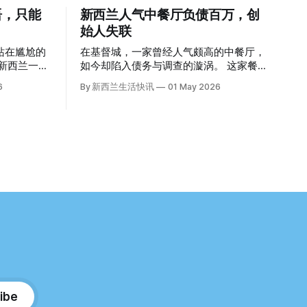
语，只能
新西兰人气中餐厅负债百万，创
始人失联
站在尴尬的
在基督城，一家曾经人气颇高的中餐厅，
如今却陷入债务与调查的漩涡。 这家餐厅
为英语考
正是位于Lincoln Rd的Maxine’s Palace。
6
By 新西兰生活快讯
01 May 2026
。 一位
其背后的公司已进入清算程序，债务总额
接近100万纽币，而引人关注的是——清
为英
算人目前无法联系到创始人本人。 今年3
月，新西兰税务局已向高等法院申请，成
的一员。
功将Palace Restaurant Company Ltd（该
聘海外公交司
餐厅背后的公司）强制清算。 根据首份清
提交了申
算报告，公司银行账户仅剩84纽币，此外
拥有约8.8万纽币车辆资产，活期账户透支
6.7万纽币。 而负债则远远超过资产，包
括欠税务局约49.3万，欠无担保债权人约
家人接过
50.5万纽币，员工索赔金额仍在核算中。
整体债务规模，已经逼近100万纽币。 清
请永居，还
算报告明确指出，清算人已多次尝试联系
超自己当初
公司董事——餐厅创始人Maxine Wang，
但至今未能取得联系。 这导致公司财务记
ibe
6.5分，或
录尚未完全掌握，资产处置是否合理仍待