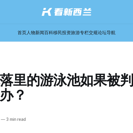
首页
人物
新闻
百科
移民
投资
旅游
专栏
交规
论坛
导航
落里的游泳池如果被
办？
—
3 min read