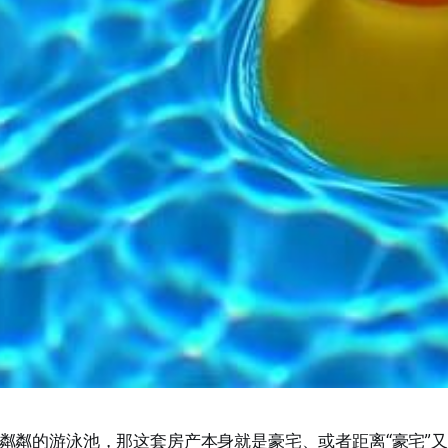
粼粼的游泳池，那这套房产本身就是豪宅、或者距离“豪宅”