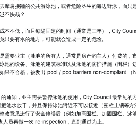
去摩肩接踵的公共游泳池，或者危险丛生的海边野泳，而只
岂不快哉？
本不低，而且每隔固定的时间（通常是三年），City Counc
竟只要有水的地方，可能就会造成一定的危险。
是需要业主（泳池的所有人，通常是房产的主人）付费的，
泳池的设备、泳池的建筑标准以及泳池的防护措施（围栏）
，被发出 pool / poo barriers non-compliant （Not
o Fix 的通知，业主需要暂停泳池的使用，City Council 最常
须把池水放干，并且保持泳池附近不可以接近（围栏上锁等方
uncil 的整改意见进行了安全修缮后（例如加高围栏、加固围栏、
 的检查人员再做一次 re-inspection，直到通过为止。