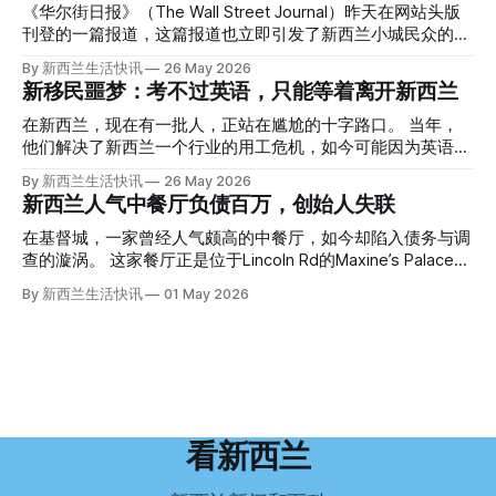
人，在奥克兰Gulf Harbour钓鱼时，发现了一个黑色塑料袋，
《华尔街日报》（The Wall Street Journal）昨天在网站头版
里面是一堆衣服。 再扒开衣服，他看到了一只手，一只人
刊登的一篇报道，这篇报道也立即引发了新西兰小城民众的兴
手。 他打了111。 警察带走了尸体，法医打开袋子：尸体被从
趣： “精疲力尽的美国医生，正在离开美国，前往新西兰一座
By 新西兰生活快讯
26 May 2026
腰部对折，黑色胶带缠着头、手腕和身体，整个人被绑成胎儿
偏远小镇。” “精疲力尽的美国医生”搬家新西兰 四年前，在加
新移民噩梦：考不过英语，只能等着离开新西兰
状。 两个10公斤的米袋装满了石头，用胶带死死缠在尸体
州拉霍亚（La Jolla）一家医院担任内科医生的Brandon
上。 死者是亚洲面孔的老年女性，头部、脸、胳膊都有钝器
Williams医生达到了崩溃的边缘。 患者人数激增、医疗人员短
在新西兰，现在有一批人，正站在尴尬的十字路口。 当年，
伤，当时身穿一件“娟燕牌”内衣和黑色长裤。 她是谁？没有人
缺、医疗事故诉讼的威胁，以及对患者无力支付医疗费用的忧
他们解决了新西兰一个行业的用工危机，如今可能因为英语考
知道。新西兰的失踪人口记录里，没有这个人。 这个代号为
虑，种种压力交织，导致他患上了创伤后应激障碍
试，不得不在几年内离开这个国家。 一位移民的无奈感叹：
By 新西兰生活快讯
26 May 2026
Operation Parade的案子，开始调查。 米袋泄露秘密 破案的
（PTSD）。他的其中一位同事甚至因自杀身亡。 他并不想放
“如果我们真能考到那个分数，就不会来开公交车了。” 因为英
新西兰人气中餐厅负债百万，创始人失联
关键，是两个米袋。这两个塑料米袋里装着用来压住尸体的花
弃从医，但他不想再在美国行医了。 于是，他与38岁的妻子
语，他们一直无法上岸 来自菲律宾的Ryan De Guzman，就是
园石头。 每个米袋上都有序列号。 警察一家家查，发现这批
Ellen Williams开始在欧洲寻找更好的选择。 就在那时，他收
这批人中的一员。 2023年，当他看到新西兰招聘海外公交司
在基督城，一家曾经人气颇高的中餐厅，如今却陷入债务与调
米是在奥克兰北岸一家超市卖的。
到了一封来自新西兰医疗招聘人员的信。 “虽然跑到那个‘与世
机的信息时，几乎没有犹豫就提交了申请。 “我听说这里气候
查的漩涡。 这家餐厅正是位于Lincoln Rd的Maxine’s Palace。
隔绝’的地方听起来很疯狂，但我想得越多，就越觉得这很有意
好，工作和生活更平衡。”他说。 他通过中介面试成功，于当
其背后的公司已进入清算程序，债务总额接近100万纽币，而
By 新西兰生活快讯
01 May 2026
义。”现年39岁的加州人Brandon说道。 2024年11月，这家人
年3月抵达奥克兰。 当时心里盘算着：努力工作两年，申请居
引人关注的是——清算人目前无法联系到创始人本人。 今年3
卖掉了房子，搬到了新西兰南岛的海滨小镇提马鲁（Timaru）
留，把家人接过来。 但现实很快打脸。 他是在来到新西兰之
月，新西兰税务局已向高等法院申请，成功将Palace
——一个人口仅几万人的新西兰小城。 如今，这里已成为美
后，才真正意识到——申请永居，还要过英语这一关，而且难
Restaurant Company Ltd（该餐厅背后的公司）强制清算。
国医生移居新西兰的聚
度远超自己当初的想象。 按照规定，申请技术类居留签证，
根据首份清算报告，公司银行账户仅剩84纽币，此外拥有约
需要在雅思考试中取得至少6.5分，或者在其他等效考试中达
8.8万纽币车辆资产，活期账户透支6.7万纽币。 而负债则远远
到类似水平。 这个分数，甚至高于进入奥克兰大学本科课程
超过资产，包括欠税务局约49.3万，欠无担保债权人约50.5万
所需的英语门槛。 De Guzman选择了另一项考试——
纽币，员工索赔金额仍在核算中。 整体债务规模，已经逼近
看新西兰
Pearson Test of English，最终成绩是45分，而申请要求是58
100万纽币。 清算报告明确指出，清算人已多次尝试联系公司
分。 差距不小。
董事——餐厅创始人Maxine Wang，但至今未能取得联系。