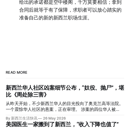
给出的承诺都是空中楼阁，千万莫要相信；拿到
合同后就等于有了保障，求职者可以放心踏实的
准备自己的新的新西兰职场生涯。
READ MORE
新西兰华人社区凶案细节公布，“奴役、抛尸”，堪
比《周处除三害》
从昨天开始，不少新西兰华人的目光投向了奥克兰高等法院。
一个震惊华人社区的悬案，正在审理。 涉案的四位华人被
告，站在了法庭，被控与一位70岁中国女人的死有关。 事情
By 新西兰生活快讯
26 May 2026
的复杂程度，远超人们的想象。 神秘的黑色塑料袋 先让我们
美国医生一家搬到了新西兰，“收入下降也值了”
回到2024年3月12日。 新西兰一个名叫Paul Middleton的老