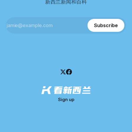
新西兰新闻和百科
这导致公司财务记录尚未完全掌握，资产处置是否合理仍待核
查。 清算人表示，预计需要至少6个月时间，来梳理公司账
目，并评估是否存在可以“追回”的资金。 是否存在异常交易仍
需调查。 目前，清算人已向公司会计索取完整财务资料，正
Subscribe
在核查资产出售是否符合市
Sign up