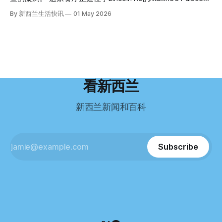
隔绝’的地方听起来很疯狂，但我想得越多，就越觉得这很有意
好，工作和生活更平衡。”他说。 他通过中介面试成功，于当
其背后的公司已进入清算程序，债务总额接近100万纽币，而
By 新西兰生活快讯
01 May 2026
义。”现年39岁的加州人Brandon说道。 2024年11月，这家人
年3月抵达奥克兰。 当时心里盘算着：努力工作两年，申请居
引人关注的是——清算人目前无法联系到创始人本人。 今年3
卖掉了房子，搬到了新西兰南岛的海滨小镇提马鲁（Timaru）
留，把家人接过来。 但现实很快打脸。 他是在来到新西兰之
月，新西兰税务局已向高等法院申请，成功将Palace
——一个人口仅几万人的新西兰小城。 如今，这里已成为美
后，才真正意识到——申请永居，还要过英语这一关，而且难
Restaurant Company Ltd（该餐厅背后的公司）强制清算。
国医生移居新西兰的聚
度远超自己当初的想象。 按照规定，申请技术类居留签证，
根据首份清算报告，公司银行账户仅剩84纽币，此外拥有约
需要在雅思考试中取得至少6.5分，或者在其他等效考试中达
8.8万纽币车辆资产，活期账户透支6.7万纽币。 而负债则远远
到类似水平。 这个分数，甚至高于进入奥克兰大学本科课程
超过资产，包括欠税务局约49.3万，欠无担保债权人约50.5万
所需的英语门槛。 De Guzman选择了另一项考试——
纽币，员工索赔金额仍在核算中。 整体债务规模，已经逼近
看新西兰
Pearson Test of English，最终成绩是45分，而申请要求是58
100万纽币。 清算报告明确指出，清算人已多次尝试联系公司
分。 差距不小。
董事——餐厅创始人Maxine Wang，但至今未能取得联系。
新西兰新闻和百科
这导致公司财务记录尚未完全掌握，资产处置是否合理仍待核
查。 清算人表示，预计需要至少6个月时间，来梳理公司账
目，并评估是否存在可以“追回”的资金。 是否存在异常交易仍
需调查。 目前，清算人已向公司会计索取完整财务资料，正
Subscribe
在核查资产出售是否符合市