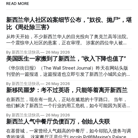
READ MORE
新西兰华人社区凶案细节公布，“奴役、抛尸”，堪
比《周处除三害》
从昨天开始，不少新西兰华人的目光投向了奥克兰高等法院。
一个震惊华人社区的悬案，正在审理。 涉案的四位华人被
告，站在了法庭，被控与一位70岁中国女人的死有关。 事情
By 新西兰生活快讯
26 May 2026
的复杂程度，远超人们的想象。 神秘的黑色塑料袋 先让我们
美国医生一家搬到了新西兰，“收入下降也值了”
回到2024年3月12日。 新西兰一个名叫Paul Middleton的老
人，在奥克兰Gulf Harbour钓鱼时，发现了一个黑色塑料袋，
《华尔街日报》（The Wall Street Journal）昨天在网站头版
里面是一堆衣服。 再扒开衣服，他看到了一只手，一只人
刊登的一篇报道，这篇报道也立即引发了新西兰小城民众的兴
手。 他打了111。 警察带走了尸体，法医打开袋子：尸体被从
趣： “精疲力尽的美国医生，正在离开美国，前往新西兰一座
By 新西兰生活快讯
26 May 2026
腰部对折，黑色胶带缠着头、手腕和身体，整个人被绑成胎儿
偏远小镇。” “精疲力尽的美国医生”搬家新西兰 四年前，在加
新移民噩梦：考不过英语，只能等着离开新西兰
状。 两个10公斤的米袋装满了石头，用胶带死死缠在尸体
州拉霍亚（La Jolla）一家医院担任内科医生的Brandon
上。 死者是亚洲面孔的老年女性，头部、脸、胳膊都有钝器
Williams医生达到了崩溃的边缘。 患者人数激增、医疗人员短
在新西兰，现在有一批人，正站在尴尬的十字路口。 当年，
伤，当时身穿一件“娟燕牌”内衣和黑色长裤。 她是谁？没有人
缺、医疗事故诉讼的威胁，以及对患者无力支付医疗费用的忧
他们解决了新西兰一个行业的用工危机，如今可能因为英语考
知道。新西兰的失踪人口记录里，没有这个人。 这个代号为
虑，种种压力交织，导致他患上了创伤后应激障碍
试，不得不在几年内离开这个国家。 一位移民的无奈感叹：
By 新西兰生活快讯
26 May 2026
Operation Parade的案子，开始调查。 米袋泄露秘密 破案的
（PTSD）。他的其中一位同事甚至因自杀身亡。 他并不想放
“如果我们真能考到那个分数，就不会来开公交车了。” 因为英
新西兰人气中餐厅负债百万，创始人失联
关键，是两个米袋。这两个塑料米袋里装着用来压住尸体的花
弃从医，但他不想再在美国行医了。 于是，他与38岁的妻子
语，他们一直无法上岸 来自菲律宾的Ryan De Guzman，就是
园石头。 每个米袋上都有序列号。 警察一家家查，发现这批
Ellen Williams开始在欧洲寻找更好的选择。 就在那时，他收
这批人中的一员。 2023年，当他看到新西兰招聘海外公交司
在基督城，一家曾经人气颇高的中餐厅，如今却陷入债务与调
米是在奥克兰北岸一家超市卖的。
到了一封来自新西兰医疗招聘人员的信。 “虽然跑到那个‘与世
机的信息时，几乎没有犹豫就提交了申请。 “我听说这里气候
查的漩涡。 这家餐厅正是位于Lincoln Rd的Maxine’s Palace。