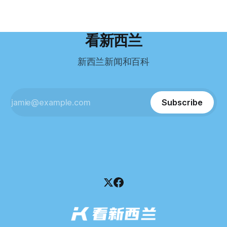
度远超自己当初的想象。 按照规定，申请技术类居留签证，
根据首份清算报告，公司银行账户仅剩84纽币，此外拥有约
需要在雅思考试中取得至少6.5分，或者在其他等效考试中达
8.8万纽币车辆资产，活期账户透支6.7万纽币。 而负债则远远
到类似水平。 这个分数，甚至高于进入奥克兰大学本科课程
超过资产，包括欠税务局约49.3万，欠无担保债权人约50.5万
所需的英语门槛。 De Guzman选择了另一项考试——
纽币，员工索赔金额仍在核算中。 整体债务规模，已经逼近
看新西兰
Pearson Test of English，最终成绩是45分，而申请要求是58
100万纽币。 清算报告明确指出，清算人已多次尝试联系公司
分。 差距不小。
董事——餐厅创始人Maxine Wang，但至今未能取得联系。
新西兰新闻和百科
这导致公司财务记录尚未完全掌握，资产处置是否合理仍待核
查。 清算人表示，预计需要至少6个月时间，来梳理公司账
目，并评估是否存在可以“追回”的资金。 是否存在异常交易仍
需调查。 目前，清算人已向公司会计索取完整财务资料，正
Subscribe
在核查资产出售是否符合市