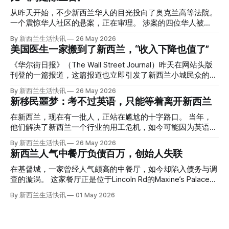
从昨天开始，不少新西兰华人的目光投向了奥克兰高等法院。
一个震惊华人社区的悬案，正在审理。 涉案的四位华人被
告，站在了法庭，被控与一位70岁中国女人的死有关。 事情
By 新西兰生活快讯
26 May 2026
的复杂程度，远超人们的想象。 神秘的黑色塑料袋 先让我们
美国医生一家搬到了新西兰，“收入下降也值了”
回到2024年3月12日。 新西兰一个名叫Paul Middleton的老
人，在奥克兰Gulf Harbour钓鱼时，发现了一个黑色塑料袋，
《华尔街日报》（The Wall Street Journal）昨天在网站头版
里面是一堆衣服。 再扒开衣服，他看到了一只手，一只人
刊登的一篇报道，这篇报道也立即引发了新西兰小城民众的兴
手。 他打了111。 警察带走了尸体，法医打开袋子：尸体被从
趣： “精疲力尽的美国医生，正在离开美国，前往新西兰一座
By 新西兰生活快讯
26 May 2026
腰部对折，黑色胶带缠着头、手腕和身体，整个人被绑成胎儿
偏远小镇。” “精疲力尽的美国医生”搬家新西兰 四年前，在加
新移民噩梦：考不过英语，只能等着离开新西兰
状。 两个10公斤的米袋装满了石头，用胶带死死缠在尸体
州拉霍亚（La Jolla）一家医院担任内科医生的Brandon
上。 死者是亚洲面孔的老年女性，头部、脸、胳膊都有钝器
Williams医生达到了崩溃的边缘。 患者人数激增、医疗人员短
在新西兰，现在有一批人，正站在尴尬的十字路口。 当年，
伤，当时身穿一件“娟燕牌”内衣和黑色长裤。 她是谁？没有人
缺、医疗事故诉讼的威胁，以及对患者无力支付医疗费用的忧
他们解决了新西兰一个行业的用工危机，如今可能因为英语考
知道。新西兰的失踪人口记录里，没有这个人。 这个代号为
虑，种种压力交织，导致他患上了创伤后应激障碍
试，不得不在几年内离开这个国家。 一位移民的无奈感叹：
By 新西兰生活快讯
26 May 2026
Operation Parade的案子，开始调查。 米袋泄露秘密 破案的
（PTSD）。他的其中一位同事甚至因自杀身亡。 他并不想放
“如果我们真能考到那个分数，就不会来开公交车了。” 因为英
新西兰人气中餐厅负债百万，创始人失联
关键，是两个米袋。这两个塑料米袋里装着用来压住尸体的花
弃从医，但他不想再在美国行医了。 于是，他与38岁的妻子
语，他们一直无法上岸 来自菲律宾的Ryan De Guzman，就是
园石头。 每个米袋上都有序列号。 警察一家家查，发现这批
Ellen Williams开始在欧洲寻找更好的选择。 就在那时，他收
这批人中的一员。 2023年，当他看到新西兰招聘海外公交司
在基督城，一家曾经人气颇高的中餐厅，如今却陷入债务与调
米是在奥克兰北岸一家超市卖的。
到了一封来自新西兰医疗招聘人员的信。 “虽然跑到那个‘与世
机的信息时，几乎没有犹豫就提交了申请。 “我听说这里气候
查的漩涡。 这家餐厅正是位于Lincoln Rd的Maxine’s Palace。
隔绝’的地方听起来很疯狂，但我想得越多，就越觉得这很有意
好，工作和生活更平衡。”他说。 他通过中介面试成功，于当
其背后的公司已进入清算程序，债务总额接近100万纽币，而
By 新西兰生活快讯
01 May 2026
义。”现年39岁的加州人Brandon说道。 2024年11月，这家人
年3月抵达奥克兰。 当时心里盘算着：努力工作两年，申请居
引人关注的是——清算人目前无法联系到创始人本人。 今年3
卖掉了房子，搬到了新西兰南岛的海滨小镇提马鲁（Timaru）
留，把家人接过来。 但现实很快打脸。 他是在来到新西兰之
月，新西兰税务局已向高等法院申请，成功将Palace
——一个人口仅几万人的新西兰小城。 如今，这里已成为美
后，才真正意识到——申请永居，还要过英语这一关，而且难
Restaurant Company Ltd（该餐厅背后的公司）强制清算。
国医生移居新西兰的聚