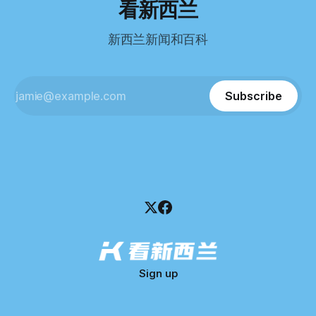
看新西兰
Pearson Test of English，最终成绩是45分，而申请要求是58
100万纽币。 清算报告明确指出，清算人已多次尝试联系公司
分。 差距不小。
董事——餐厅创始人Maxine Wang，但至今未能取得联系。
新西兰新闻和百科
这导致公司财务记录尚未完全掌握，资产处置是否合理仍待核
查。 清算人表示，预计需要至少6个月时间，来梳理公司账
目，并评估是否存在可以“追回”的资金。 是否存在异常交易仍
需调查。 目前，清算人已向公司会计索取完整财务资料，正
Subscribe
在核查资产出售是否符合市
Sign up