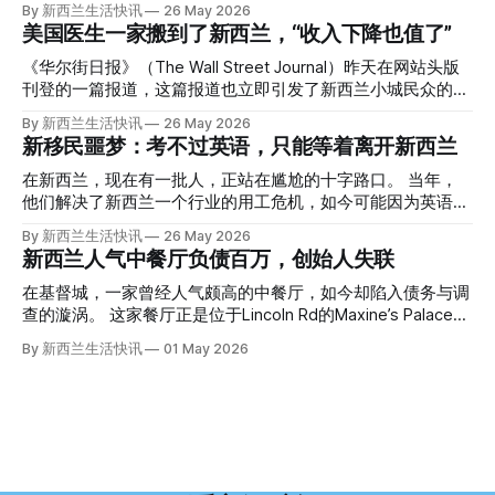
By 新西兰生活快讯
26 May 2026
的复杂程度，远超人们的想象。 神秘的黑色塑料袋 先让我们
美国医生一家搬到了新西兰，“收入下降也值了”
回到2024年3月12日。 新西兰一个名叫Paul Middleton的老
人，在奥克兰Gulf Harbour钓鱼时，发现了一个黑色塑料袋，
《华尔街日报》（The Wall Street Journal）昨天在网站头版
里面是一堆衣服。 再扒开衣服，他看到了一只手，一只人
刊登的一篇报道，这篇报道也立即引发了新西兰小城民众的兴
手。 他打了111。 警察带走了尸体，法医打开袋子：尸体被从
趣： “精疲力尽的美国医生，正在离开美国，前往新西兰一座
By 新西兰生活快讯
26 May 2026
腰部对折，黑色胶带缠着头、手腕和身体，整个人被绑成胎儿
偏远小镇。” “精疲力尽的美国医生”搬家新西兰 四年前，在加
新移民噩梦：考不过英语，只能等着离开新西兰
状。 两个10公斤的米袋装满了石头，用胶带死死缠在尸体
州拉霍亚（La Jolla）一家医院担任内科医生的Brandon
上。 死者是亚洲面孔的老年女性，头部、脸、胳膊都有钝器
Williams医生达到了崩溃的边缘。 患者人数激增、医疗人员短
在新西兰，现在有一批人，正站在尴尬的十字路口。 当年，
伤，当时身穿一件“娟燕牌”内衣和黑色长裤。 她是谁？没有人
缺、医疗事故诉讼的威胁，以及对患者无力支付医疗费用的忧
他们解决了新西兰一个行业的用工危机，如今可能因为英语考
知道。新西兰的失踪人口记录里，没有这个人。 这个代号为
虑，种种压力交织，导致他患上了创伤后应激障碍
试，不得不在几年内离开这个国家。 一位移民的无奈感叹：
By 新西兰生活快讯
26 May 2026
Operation Parade的案子，开始调查。 米袋泄露秘密 破案的
（PTSD）。他的其中一位同事甚至因自杀身亡。 他并不想放
“如果我们真能考到那个分数，就不会来开公交车了。” 因为英
新西兰人气中餐厅负债百万，创始人失联
关键，是两个米袋。这两个塑料米袋里装着用来压住尸体的花
弃从医，但他不想再在美国行医了。 于是，他与38岁的妻子
语，他们一直无法上岸 来自菲律宾的Ryan De Guzman，就是
园石头。 每个米袋上都有序列号。 警察一家家查，发现这批
Ellen Williams开始在欧洲寻找更好的选择。 就在那时，他收
这批人中的一员。 2023年，当他看到新西兰招聘海外公交司
在基督城，一家曾经人气颇高的中餐厅，如今却陷入债务与调
米是在奥克兰北岸一家超市卖的。
到了一封来自新西兰医疗招聘人员的信。 “虽然跑到那个‘与世
机的信息时，几乎没有犹豫就提交了申请。 “我听说这里气候
查的漩涡。 这家餐厅正是位于Lincoln Rd的Maxine’s Palace。
隔绝’的地方听起来很疯狂，但我想得越多，就越觉得这很有意
好，工作和生活更平衡。”他说。 他通过中介面试成功，于当
其背后的公司已进入清算程序，债务总额接近100万纽币，而
By 新西兰生活快讯
01 May 2026
义。”现年39岁的加州人Brandon说道。 2024年11月，这家人
年3月抵达奥克兰。 当时心里盘算着：努力工作两年，申请居
引人关注的是——清算人目前无法联系到创始人本人。 今年3
卖掉了房子，搬到了新西兰南岛的海滨小镇提马鲁（Timaru）
留，把家人接过来。 但现实很快打脸。 他是在来到新西兰之
月，新西兰税务局已向高等法院申请，成功将Palace
——一个人口仅几万人的新西兰小城。 如今，这里已成为美
后，才真正意识到——申请永居，还要过英语这一关，而且难
Restaurant Company Ltd（该餐厅背后的公司）强制清算。
国医生移居新西兰的聚
度远超自己当初的想象。 按照规定，申请技术类居留签证，
根据首份清算报告，公司银行账户仅剩84纽币，此外拥有约
需要在雅思考试中取得至少6.5分，或者在其他等效考试中达
8.8万纽币车辆资产，活期账户透支6.7万纽币。 而负债则远远
到类似水平。 这个分数，甚至高于进入奥克兰大学本科课程
超过资产，包括欠税务局约49.3万，欠无担保债权人约50.5万
所需的英语门槛。 De Guzman选择了另一项考试——
纽币，员工索赔金额仍在核算中。 整体债务规模，已经逼近