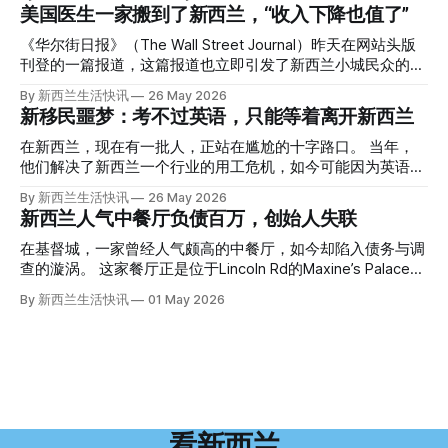
的复杂程度，远超人们的想象。 神秘的黑色塑料袋 先让我们
美国医生一家搬到了新西兰，“收入下降也值了”
回到2024年3月12日。 新西兰一个名叫Paul Middleton的老
人，在奥克兰Gulf Harbour钓鱼时，发现了一个黑色塑料袋，
《华尔街日报》（The Wall Street Journal）昨天在网站头版
里面是一堆衣服。 再扒开衣服，他看到了一只手，一只人
刊登的一篇报道，这篇报道也立即引发了新西兰小城民众的兴
手。 他打了111。 警察带走了尸体，法医打开袋子：尸体被从
趣： “精疲力尽的美国医生，正在离开美国，前往新西兰一座
By 新西兰生活快讯
26 May 2026
腰部对折，黑色胶带缠着头、手腕和身体，整个人被绑成胎儿
偏远小镇。” “精疲力尽的美国医生”搬家新西兰 四年前，在加
新移民噩梦：考不过英语，只能等着离开新西兰
状。 两个10公斤的米袋装满了石头，用胶带死死缠在尸体
州拉霍亚（La Jolla）一家医院担任内科医生的Brandon
上。 死者是亚洲面孔的老年女性，头部、脸、胳膊都有钝器
Williams医生达到了崩溃的边缘。 患者人数激增、医疗人员短
在新西兰，现在有一批人，正站在尴尬的十字路口。 当年，
伤，当时身穿一件“娟燕牌”内衣和黑色长裤。 她是谁？没有人
缺、医疗事故诉讼的威胁，以及对患者无力支付医疗费用的忧
他们解决了新西兰一个行业的用工危机，如今可能因为英语考
知道。新西兰的失踪人口记录里，没有这个人。 这个代号为
虑，种种压力交织，导致他患上了创伤后应激障碍
试，不得不在几年内离开这个国家。 一位移民的无奈感叹：
By 新西兰生活快讯
26 May 2026
Operation Parade的案子，开始调查。 米袋泄露秘密 破案的
（PTSD）。他的其中一位同事甚至因自杀身亡。 他并不想放
“如果我们真能考到那个分数，就不会来开公交车了。” 因为英
新西兰人气中餐厅负债百万，创始人失联
关键，是两个米袋。这两个塑料米袋里装着用来压住尸体的花
弃从医，但他不想再在美国行医了。 于是，他与38岁的妻子
语，他们一直无法上岸 来自菲律宾的Ryan De Guzman，就是
园石头。 每个米袋上都有序列号。 警察一家家查，发现这批
Ellen Williams开始在欧洲寻找更好的选择。 就在那时，他收
这批人中的一员。 2023年，当他看到新西兰招聘海外公交司
在基督城，一家曾经人气颇高的中餐厅，如今却陷入债务与调
米是在奥克兰北岸一家超市卖的。
到了一封来自新西兰医疗招聘人员的信。 “虽然跑到那个‘与世
机的信息时，几乎没有犹豫就提交了申请。 “我听说这里气候
查的漩涡。 这家餐厅正是位于Lincoln Rd的Maxine’s Palace。
隔绝’的地方听起来很疯狂，但我想得越多，就越觉得这很有意
好，工作和生活更平衡。”他说。 他通过中介面试成功，于当
其背后的公司已进入清算程序，债务总额接近100万纽币，而
By 新西兰生活快讯
01 May 2026
义。”现年39岁的加州人Brandon说道。 2024年11月，这家人
年3月抵达奥克兰。 当时心里盘算着：努力工作两年，申请居
引人关注的是——清算人目前无法联系到创始人本人。 今年3
卖掉了房子，搬到了新西兰南岛的海滨小镇提马鲁（Timaru）
留，把家人接过来。 但现实很快打脸。 他是在来到新西兰之
月，新西兰税务局已向高等法院申请，成功将Palace
——一个人口仅几万人的新西兰小城。 如今，这里已成为美
后，才真正意识到——申请永居，还要过英语这一关，而且难
Restaurant Company Ltd（该餐厅背后的公司）强制清算。
国医生移居新西兰的聚
度远超自己当初的想象。 按照规定，申请技术类居留签证，
根据首份清算报告，公司银行账户仅剩84纽币，此外拥有约
需要在雅思考试中取得至少6.5分，或者在其他等效考试中达
8.8万纽币车辆资产，活期账户透支6.7万纽币。 而负债则远远
到类似水平。 这个分数，甚至高于进入奥克兰大学本科课程
超过资产，包括欠税务局约49.3万，欠无担保债权人约50.5万
所需的英语门槛。 De Guzman选择了另一项考试——
纽币，员工索赔金额仍在核算中。 整体债务规模，已经逼近
看新西兰
Pearson Test of English，最终成绩是45分，而申请要求是58