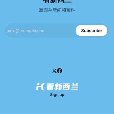
100万纽币。 清算报告明确指出，清算人已多次尝试联系公司
分。 差距不小。
董事——餐厅创始人Maxine Wang，但至今未能取得联系。
新西兰新闻和百科
这导致公司财务记录尚未完全掌握，资产处置是否合理仍待核
查。 清算人表示，预计需要至少6个月时间，来梳理公司账
目，并评估是否存在可以“追回”的资金。 是否存在异常交易仍
需调查。 目前，清算人已向公司会计索取完整财务资料，正
Subscribe
在核查资产出售是否符合市
Sign up